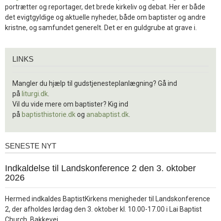
portrætter og reportager, det brede kirkeliv og debat. Her er både
det evigtgyldige og aktuelle nyheder, både om baptister og andre
kristne, og samfundet generelt. Det er en guldgrube at grave i.
Links
LINKS
Mangler du hjælp til gudstjenesteplanlægning? Gå ind
på
liturgi.dk
.
Vil du vide mere om baptister? Kig ind
på
baptisthistorie.dk
og
anabaptist.dk
.
SENESTE NYT
Seneste
nyt
1.
Indkaldelse til Landskonference 2 den 3. oktober
jul.
2026
2026
Hermed indkaldes BaptistKirkens menigheder til Landskonference
2, der afholdes lørdag den 3. oktober kl. 10.00-17.00 i Lai Baptist
Læs
Church, Bakkevej……