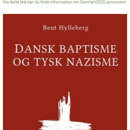
Via dette link kan du finde information om Genstart2025-processen.
Dansk
baptisme
og
tysk
nazisme