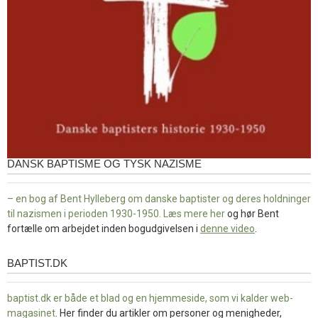
DANSK BAPTISME OG TYSK NAZISME
– en bog af Bent Hylleberg om danske baptister og deres holdninger
til nazismen i perioden 1930-1950. Læs mere
her
og hør Bent
fortælle om arbejdet inden bogudgivelsen i
denne video
.
BAPTIST.DK
baptist.dk
baptist.dk er både et blad og en
hjemmeside, som vi kalder web-
magasinet
. Her finder du artikler om personer og menigheder,