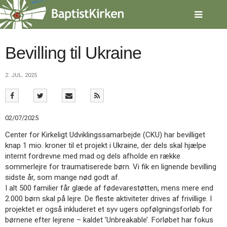
Spring
menu
over
og
gå
Bevilling til Ukraine
til
indhold
Vend
2. JUL. 2025
tilbage
til
forsiden
Gå
1.0:
Forside
02/07/2025
til
2.0:
Nyheder
vores
3.0:
Kalender
Center for Kirkeligt Udviklingssamarbejde (CKU) har bevilliget
guide
4.0:
Inspiration
knap 1 mio. kroner til et projekt i Ukraine, der dels skal hjælpe
for
5.0:
Værktøjskassen
internt fordrevne med mad og dels afholde en række
tilgængelighed
6.0:
Mission
sommerlejre for traumatiserede børn. Vi fik en lignende bevilling
7.0:
Om
sidste år, som mange nød godt af.
BaptistKirken
I alt 500 familier får glæde af fødevarestøtten, mens mere end
8.0:
Kontakt
2.000 børn skal på lejre. De fleste aktiviteter drives af frivillige. I
projektet er også inkluderet et syv ugers opfølgningsforløb for
9.0:
Forside
børnene efter lejrene – kaldet ’Unbreakable’. Forløbet har fokus
10.0:
Nyheder