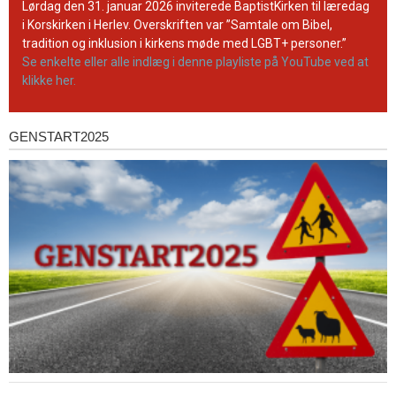
YouTube-
Lørdag den 31. januar 2026 inviterede BaptistKirken til læredag
kanal
i Korskirken i Herlev. Overskriften var ”Samtale om Bibel,
tradition og inklusion i kirkens møde med LGBT+ personer.”
Se enkelte eller alle indlæg i denne playliste på YouTube ved at
klikke her.
GENSTART2025
Genstart2025