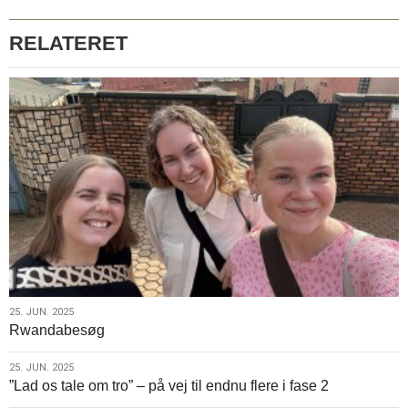
RELATERET
25.
25. JUN. 2025
Rwandabesøg
jun.
2025
25.
25. JUN. 2025
”Lad os tale om tro” – på vej til endnu flere i fase 2
jun.
2025