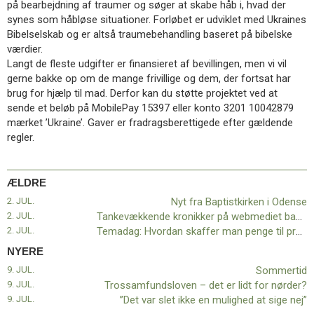
på bearbejdning af traumer og søger at skabe håb i, hvad der
11.0:
Kalender
synes som håbløse situationer. Forløbet er udviklet med Ukraines
12.0:
Inspiration
Bibelselskab og er altså traumebehandling baseret på bibelske
13.0:
Værktøjskassen
værdier.
14.0:
Mission
Langt de fleste udgifter er finansieret af bevillingen, men vi vil
15.0:
Om
gerne bakke op om de mange frivillige og dem, der fortsat har
BaptistKirken
brug for hjælp til mad. Derfor kan du støtte projektet ved at
16.0:
Kontakt
sende et beløb på MobilePay 15397 eller konto 3201 10042879
Næste
mærket ’Ukraine’. Gaver er fradragsberettigede efter gældende
indlæg:
regler.
Sommertid
Forrige
indlæg:
Nyt
ÆLDRE
fra
2. JUL.
Nyt fra Baptistkirken i Odense
Baptistkirken
2. JUL.
Tankevækkende kronikker på webmediet baptist.dk
i
2. JUL.
Temadag: Hvordan skaffer man penge til projekter?
Odense
NYERE
9. JUL.
Sommertid
9. JUL.
Trossamfundsloven – det er lidt for nørder?
9. JUL.
”Det var slet ikke en mulighed at sige nej”