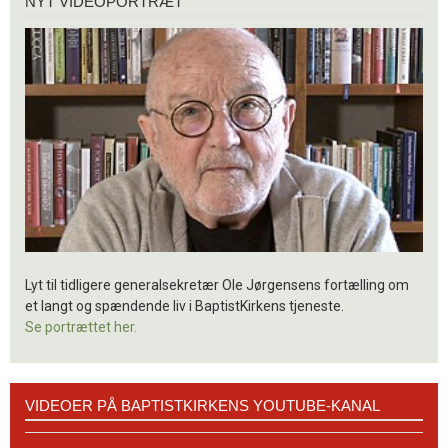
NYT VIDEOPORTRÆT
videoportræt
Lyt til tidligere generalsekretær Ole Jørgensens fortælling om
et langt og spændende liv i BaptistKirkens tjeneste.
Se portrættet her.
Videoer
VIDEOER PÅ BAPTISTKIRKENS YOUTUBE-KANAL
på
BaptistKirkens