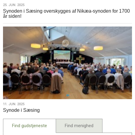
25.
25. JUN. 2025
Synoden i Sæsing overskygges af Nikæa-synoden for 1700
jun.
år siden!
2025
11.
11. JUN. 2025
Synode i Sæsing
jun.
2025
Find gudstjeneste
Find menighed