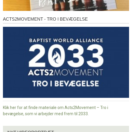
ACTS2MOVEMENT - TRO I BEVÆGELSE
Acts2Movement
-
Tro
i
bevægelse
Klik her for at finde materiale om Acts2Movement – Tro i
bevægelse, som vi arbejder med frem til 2033.
Nyt