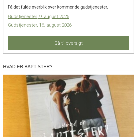
Få det fulde overblik over kommende gudstjenester.
Gudstjenester, 9. august 2026
Gudstjenester, 16. august 2026
Gå til oversigt
HVAD ER BAPTISTER?
Hvad
er
baptister?