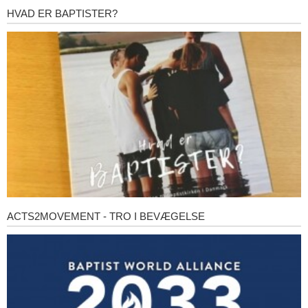
HVAD ER BAPTISTER?
Hvad
er
baptister?
ACTS2MOVEMENT - TRO I BEVÆGELSE
Acts2Movement
-
Tro
i
bevægelse