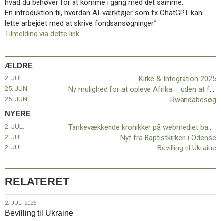
hvad du behøver for at komme i gang med det samme.
11.0:
Kalender
En introduktion til, hvordan AI-værktøjer som fx ChatGPT kan
12.0:
Inspiration
lette arbejdet med at skrive fondsansøgninger.”
13.0:
Værktøjskassen
Tilmelding via dette link
.
14.0:
Mission
15.0:
Om
BaptistKirken
ÆLDRE
16.0:
Kontakt
2. JUL.
Kirke & Integration 2025
Næste
25. JUN.
Ny mulighed for at opleve Afrika – uden at forlade din stue
indlæg:
25. JUN.
Rwandabesøg
Tankevækkende
NYERE
kronikker
på
2. JUL.
Tankevækkende kronikker på webmediet baptist.dk
webmediet
2. JUL.
Nyt fra Baptistkirken i Odense
baptist.dk
Forrige
2. JUL.
Bevilling til Ukraine
indlæg:
Kirke
&
RELATERET
Integration
2025
2.
2. JUL. 2025
Bevilling til Ukraine
jul.