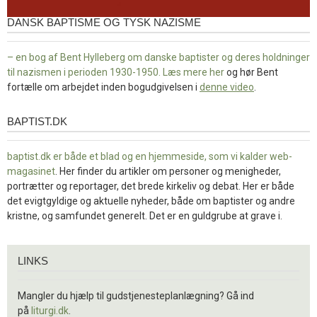
DANSK BAPTISME OG TYSK NAZISME
– en bog af Bent Hylleberg om danske baptister og deres holdninger
til nazismen i perioden 1930-1950. Læs mere
her
og hør Bent
fortælle om arbejdet inden bogudgivelsen i
denne video
.
BAPTIST.DK
baptist.dk
baptist.dk er både et blad og en
hjemmeside, som vi kalder web-
magasinet
. Her finder du artikler om personer og menigheder,
portrætter og reportager, det brede kirkeliv og debat. Her er både
det evigtgyldige og aktuelle nyheder, både om baptister og andre
kristne, og samfundet generelt. Det er en guldgrube at grave i.
Links
LINKS
Mangler du hjælp til gudstjenesteplanlægning? Gå ind
på
liturgi.dk
.