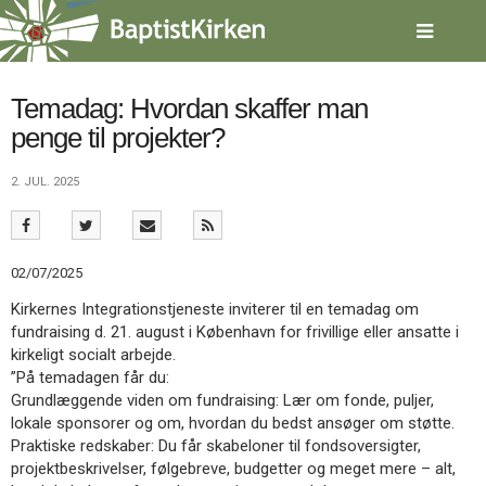
Spring
menu
over
og
gå
Temadag: Hvordan skaffer man
til
penge til projekter?
indhold
Vend
tilbage
2. JUL. 2025
til
forsiden
Gå
1.0:
Forside
til
2.0:
Nyheder
02/07/2025
vores
3.0:
Kalender
guide
4.0:
Inspiration
Kirkernes Integrationstjeneste inviterer til en temadag om
for
5.0:
Værktøjskassen
fundraising d. 21. august i København for frivillige eller ansatte i
tilgængelighed
6.0:
Mission
kirkeligt socialt arbejde.
7.0:
Om
”På temadagen får du:
BaptistKirken
Grundlæggende viden om fundraising: Lær om fonde, puljer,
8.0:
Kontakt
lokale sponsorer og om, hvordan du bedst ansøger om støtte.
Praktiske redskaber: Du får skabeloner til fondsoversigter,
9.0:
Forside
projektbeskrivelser, følgebreve, budgetter og meget mere – alt,
10.0:
Nyheder