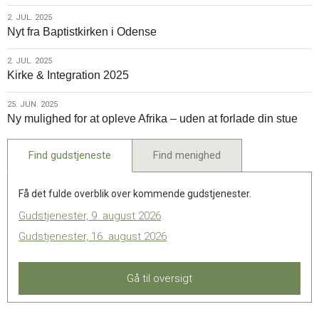
2025
2.
2. JUL. 2025
Nyt fra Baptistkirken i Odense
jul.
2025
2.
2. JUL. 2025
Kirke & Integration 2025
jul.
2025
25.
25. JUN. 2025
Ny mulighed for at opleve Afrika – uden at forlade din stue
jun.
2025
Find gudstjeneste
Find menighed
Få det fulde overblik over kommende gudstjenester.
Gudstjenester, 9. august 2026
Gudstjenester, 16. august 2026
Gå til oversigt