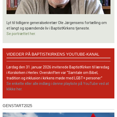
Lyt til tidligere generalsekretær Ole Jørgensens fortælling om
et langt og spændende liv i BaptistKirkens tjeneste.
Se portrættet her.
Videoer
VIDEOER PÅ BAPTISTKIRKENS YOUTUBE-KANAL
på
BaptistKirkens
YouTube-
Lørdag den 31. januar 2026 inviterede BaptistKirken til læredag
kanal
i Korskirken i Herlev. Overskriften var ”Samtale om Bibel,
tradition og inklusion i kirkens møde med LGBT+ personer.”
Se enkelte eller alle indlæg i denne playliste på YouTube ved at
klikke her.
GENSTART2025
Genstart2025