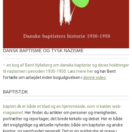
DANSK BAPTISME OG TYSK NAZISME
– en bog af Bent Hylleberg om danske baptister og deres holdninger
til nazismen i perioden 1930-1950. Læs mere
her
og hør Bent
fortælle om arbejdet inden bogudgivelsen i
denne video
.
BAPTIST.DK
baptist.dk
baptist.dk er både et blad og en
hjemmeside, som vi kalder web-
magasinet
. Her finder du artikler om personer og menigheder,
portrætter og reportager, det brede kirkeliv og debat. Her er både
det evigtgyldige og aktuelle nyheder, både om baptister og andre
kristne, og samfundet generelt. Det er en guldgrube at grave i.