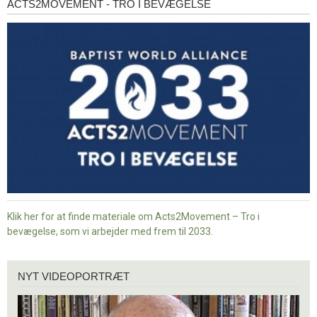
ACTS2MOVEMENT - TRO I BEVÆGELSE
Acts2Movement
-
Tro
i
bevægelse
Klik her for at finde materiale om Acts2Movement – Tro i
bevægelse, som vi arbejder med frem til 2033.
Nyt
NYT VIDEOPORTRÆT
videoportræt