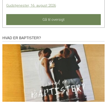
Gudstjenester, 16. august 2026
Gå til oversigt
HVAD ER BAPTISTER?
Hvad
er
baptister?