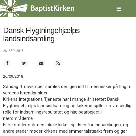
Spring
menu
over
og
gå
Dansk Flygtningehjælps
til
landsindsamling
indhold
Vend
tilbage
26. SEP. 2018
til
forsiden
Gå
1.0:
Forside
til
2.0:
Nyheder
26/09/2018
vores
3.0:
Kalender
guide
4.0:
Inspiration
Søndag 4. november samles der igen ind til mennesker på flugt i
for
5.0:
Værktøjskassen
verdens brændpunkter.
tilgængelighed
6.0:
Mission
Kirkens Integrations Tjeneste har i mange år støttet Dansk
7.0:
Om
Flygtningehjælps landsindsamling og kirkerne spiller en væsentlig
BaptistKirken
rolle for indsamlingsresultatet og hjælpearbejdet i
8.0:
Kontakt
nærområderne.
Flere steder står den lokale kirke i spidsen for indsamlingen, og
9.0:
Forside
andre steder møder kirkens medlemmer talstærkt frem og gør
10.0:
Nyheder