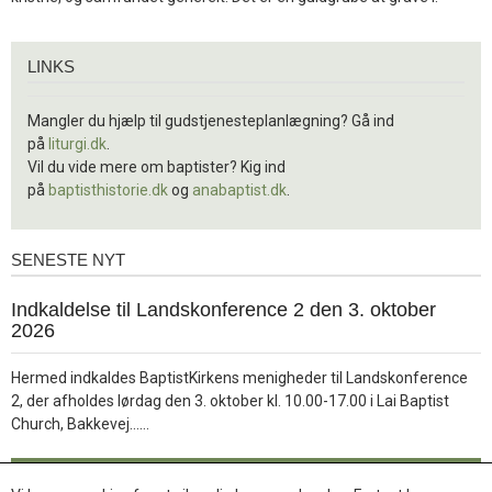
Links
LINKS
Mangler du hjælp til gudstjenesteplanlægning? Gå ind
på
liturgi.dk
.
Vil du vide mere om baptister? Kig ind
på
baptisthistorie.dk
og
anabaptist.dk
.
SENESTE NYT
Seneste
nyt
1.
Indkaldelse til Landskonference 2 den 3. oktober
jul.
2026
2026
Hermed indkaldes BaptistKirkens menigheder til Landskonference
2, der afholdes lørdag den 3. oktober kl. 10.00-17.00 i Lai Baptist
Læs
Church, Bakkevej……
mere
Læs mere