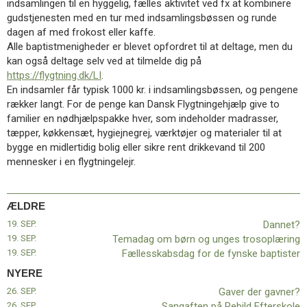
indsamlingen til en hyggelig, fælles aktivitet ved fx at kombinere
11.0:
Kalender
gudstjenesten med en tur med indsamlingsbøssen og runde
12.0:
Inspiration
dagen af med frokost eller kaffe.
13.0:
Værktøjskassen
Alle baptistmenigheder er blevet opfordret til at deltage, men du
14.0:
Mission
kan også deltage selv ved at tilmelde dig på
15.0:
Om
https://flygtning.dk/LI
.
BaptistKirken
En indsamler får typisk 1000 kr. i indsamlingsbøssen, og pengene
16.0:
Kontakt
rækker langt. For de penge kan Dansk Flygtningehjælp give to
Næste
familier en nødhjælpspakke hver, som indeholder madrasser,
indlæg:
tæpper, køkkensæt, hygiejnegrej, værktøjer og materialer til at
Gaver
bygge en midlertidig bolig eller sikre rent drikkevand til 200
der
mennesker i en flygtningelejr.
gavner?
Forrige
indlæg:
ÆLDRE
Dannet?
19. SEP.
Dannet?
19. SEP.
Temadag om børn og unges trosoplæring
19. SEP.
Fællesskabsdag for de fynske baptister
NYERE
26. SEP.
Gaver der gavner?
26. SEP.
Sangaften på Rebild Efterskole