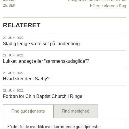
26. SEP.
Efterskolernes Dag
RELATERET
29.
29. JUN. 2022
Stadig ledige værelser på Lindenborg
jun.
2022
29.
29. JUN. 2022
Lukket, andagt eller ”sammenskudsgilde”?
jun.
2022
29.
29. JUN. 2022
Hvad sker der i Sæby?
jun.
2022
29.
29. JUN. 2022
Forbøn for Chin Baptist Church i Ringe
jun.
2022
Find gudstjeneste
Find menighed
Få det fulde overblik over kommende gudstjenester.