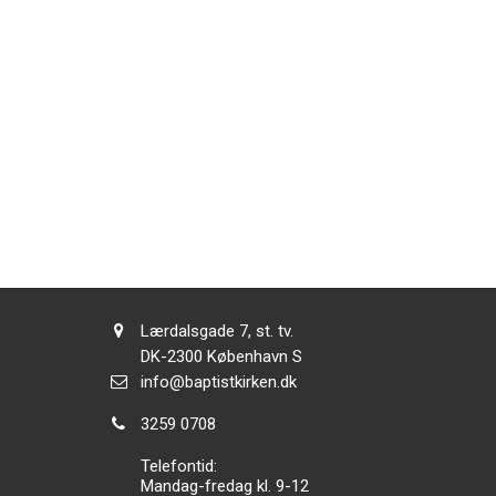
Adresse:
Lærdalsgade 7, st. tv.
Adresse:
DK-2300
København S
Send
info@baptistkirken.dk
email:
Tlf.:
3259 0708
Telefontid:
Mandag-fredag kl. 9-12