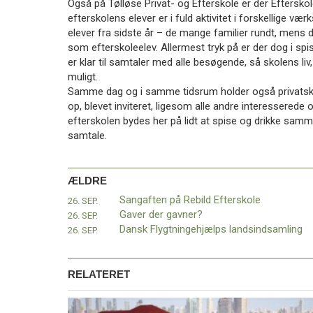
Også på Tølløse Privat- og Efterskole er der Efterskol
11.0:
Kalender
efterskolens elever er i fuld aktivitet i forskellige 
12.0:
Inspiration
elever fra sidste år – de mange familier rundt, mens 
13.0:
Værktøjskassen
som efterskoleelev. Allermest tryk på er der dog i spi
14.0:
Mission
er klar til samtaler med alle besøgende, så skolens li
15.0:
Om
muligt.
BaptistKirken
Samme dag og i samme tidsrum holder også privatskol
16.0:
Kontakt
op, blevet inviteret, ligesom alle andre interesser
Næste
efterskolen bydes her på lidt at spise og drikke sa
indlæg:
samtale.
Johannes
Steenbuch
i
ÆLDRE
Lviv
Forrige
Sangaften på Rebild Efterskole
26. SEP.
indlæg:
Gaver der gavner?
26. SEP.
Sangaften
Dansk Flygtningehjælps landsindsamling
26. SEP.
på
Rebild
Efterskole
RELATERET