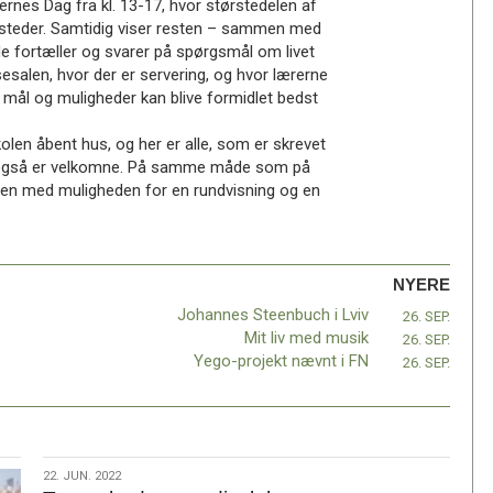
ernes Dag fra kl. 13-17, hvor størstedelen af
værksteder. Samtidig viser resten – sammen med
de fortæller og svarer på spørgsmål om livet
sesalen, hvor der er servering, og hvor lærerne
v, mål og muligheder kan blive formidlet bedst
en åbent hus, og her er alle, som er skrevet
ede også er velkomne. På samme måde som på
mmen med muligheden for en rundvisning og en
NYERE
Johannes Steenbuch i Lviv
26. SEP.
Mit liv med musik
26. SEP.
Yego-projekt nævnt i FN
26. SEP.
22.
22. JUN. 2022