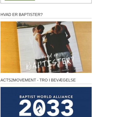
HVAD ER BAPTISTER?
Hvad
er
baptister?
ACTS2MOVEMENT - TRO I BEVÆGELSE
Acts2Movement
-
Tro
i
bevægelse