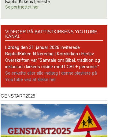
BaptistKirkens tjeneste.
Se portrættet her.
Videoer
VIDEOER PÅ BAPTISTKIRKENS YOUTUBE-
på
KANAL
BaptistKirkens
YouTube-
Lørdag den 31. januar 2026 inviterede
kanal
BaptistKirken til læredag i Korskirken i Herlev.
Overskriften var ”Samtale om Bibel, tradition og
inklusion i kirkens møde med LGBT+ personer.”
Se enkelte eller alle indlæg i denne playliste på
YouTube ved at klikke her.
GENSTART2025
Genstart2025