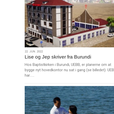
22.
22. JUN. 2022
Lise og Jep skriver fra Burundi
jun.
2022
Hos Baptistkirken i Burundi, UEBB, er planerne om at
bygge nyt hovedkontor nu sat i gang (se billedet). UE
L
har……
æ
s
m
e
r
e