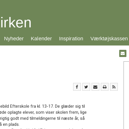
irken
21.0:
22.0:
23.0:
24.0:
Nyheder
Kalender
Inspiration
Værktøjskassen
Gå
til:
Emai
ld Efterskole fra kl. 13-17. De glæder sig til
de oplagte elever, som viser skolen frem, lige
rigtig godt med tilmeldingerne til næste år, så
å en plads.