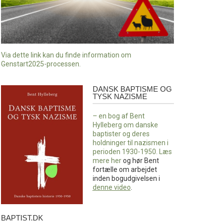
Via dette link kan du finde information om
Genstart2025-processen.
DANSK BAPTISME OG
Dansk
TYSK NAZISME
baptisme
og
– en bog af Bent
tysk
Hylleberg om danske
nazisme
baptister og deres
holdninger til nazismen i
perioden 1930-1950. Læs
mere
her
og hør Bent
fortælle om arbejdet
inden bogudgivelsen i
denne video
.
BAPTIST.DK
baptist.dk