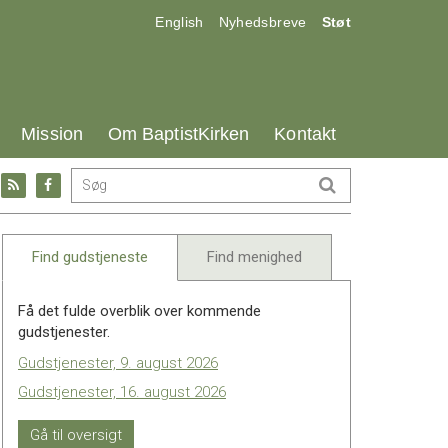
17.0:
18.0:
19.0:
English
Nyhedsbreve
Støt
25.0:
26.0:
27.0:
Mission
Om BaptistKirken
Kontakt
Gå
Gå
til:
til:
l
RSS
Facebook
feed
Find gudstjeneste
Find menighed
Få det fulde overblik over kommende
gudstjenester.
Gudstjenester, 9. august 2026
Gudstjenester, 16. august 2026
Gå til oversigt