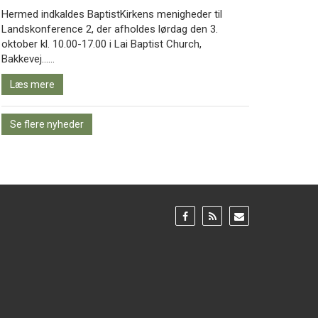
Hermed indkaldes BaptistKirkens menigheder til
Landskonference 2, der afholdes lørdag den 3.
oktober kl. 10.00-17.00 i Lai Baptist Church,
Læs
Bakkevej……
mere
Læs mere
Se flere nyheder
Gå
Gå
Gå
til:
til:
til:
Facebook
RSS
Email
feed