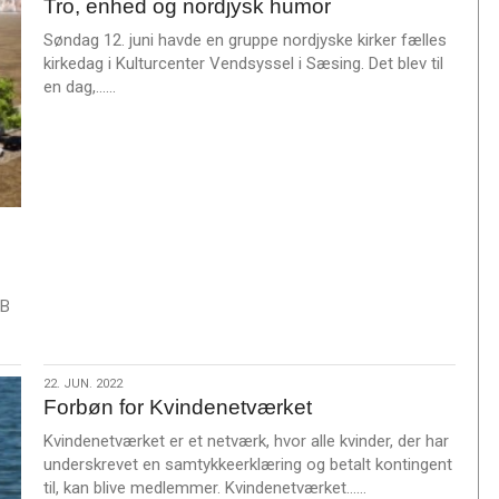
Tro, enhed og nordjysk humor
jun.
2022
Søndag 12. juni havde en gruppe nordjyske kirker fælles
kirkedag i Kulturcenter Vendsyssel i Sæsing. Det blev til
L
en dag,……
æ
s
m
e
r
e
BB
22.
22. JUN. 2022
Forbøn for Kvindenetværket
jun.
2022
Kvindenetværket er et netværk, hvor alle kvinder, der har
underskrevet en samtykkeerklæring og betalt kontingent
L
til, kan blive medlemmer. Kvindenetværket……