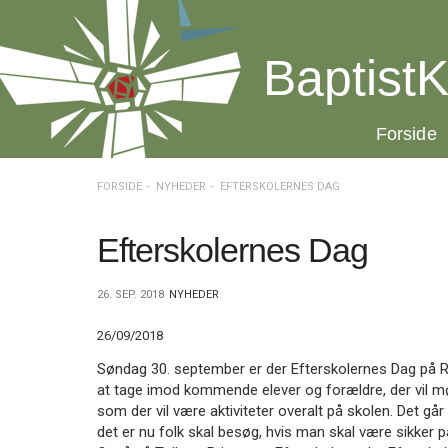
Spring
menu
over
BaptistK
og
gå
til
20.0:
Forside
indhold
Vend
tilbage
til
FORSIDE
NYHEDER
EFTERSKOLERNES DAG
forsiden
Gå
1.0:
Forside
til
2.0:
Nyheder
Efterskolernes Dag
vores
3.0:
Kalender
guide
4.0:
Inspiration
26. SEP. 2018
NYHEDER
for
5.0:
Værktøjskassen
tilgængelighed
6.0:
Mission
26/09/2018
7.0:
Om
BaptistKirken
Søndag 30. september er der Efterskolernes Dag på Rebi
8.0:
Kontakt
at tage imod kommende elever og forældre, der vil mø
som der vil være aktiviteter overalt på skolen. Det går 
9.0:
Forside
det er nu folk skal besøg, hvis man skal være sikker p
10.0:
Nyheder