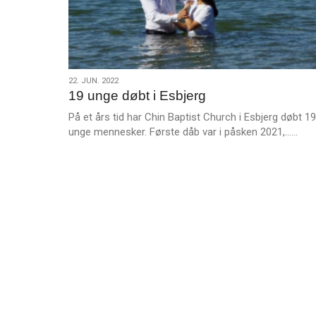
22.
22. JUN. 2022
19 unge døbt i Esbjerg
jun.
2022
På et års tid har Chin Baptist Church i Esbjerg døbt 19
L
unge mennesker. Første dåb var i påsken 2021,……
æ
s
m
e
r
e