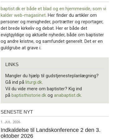
baptist.dk er både et blad og en
hjemmeside, som vi
kalder web-magasinet
. Her finder du artikler om
personer og menigheder, portrætter og reportager,
det brede kirkeliv og debat. Her er både det
evigtgyldige og aktuelle nyheder, både om baptister
og andre kristne, og samfundet generelt. Det er en
guldgrube at grave i.
Links
LINKS
Mangler du hjælp til gudstjenesteplanlægning?
Gå ind på
liturgi.dk
.
Vil du vide mere om baptister? Kig ind
på
baptisthistorie.dk
og
anabaptist.dk
.
SENESTE NYT
Seneste
nyt
1.
1. JUL. 2026
jul.
Indkaldelse til Landskonference 2 den 3.
oktober 2026
2026