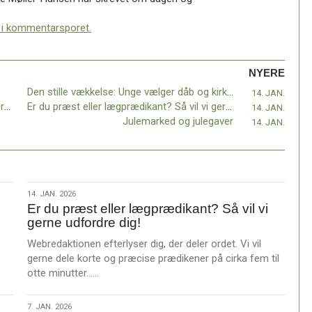
n i kommentarsporet.
NYERE
Den stille vækkelse: Unge vælger dåb og kirke til
14. JAN.
Læredag om kirkens møde med LGBT+ personer
Er du præst eller lægprædikant? Så vil vi gerne udfordre dig!
14. JAN.
Julemarked og julegaver
14. JAN.
14.
14. JAN. 2026
Er du præst eller lægprædikant? Så vil vi
jan.
gerne udfordre dig!
2026
Webredaktionen efterlyser dig, der deler ordet. Vi vil
gerne dele korte og præcise prædikener på cirka fem til
L
otte minutter……
æ
s
7.
7. JAN. 2026