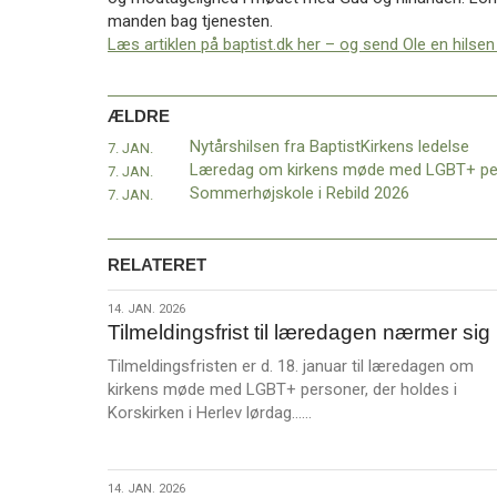
11.0:
Kalender
manden bag tjenesten.
12.0:
Inspiration
Læs artiklen på baptist.dk her – og send Ole en hilse
13.0:
Værktøjskassen
14.0:
Mission
15.0:
Om
ÆLDRE
BaptistKirken
Nytårshilsen fra BaptistKirkens ledelse
7. JAN.
16.0:
Kontakt
7. JAN.
Næste
Sommerhøjskole i Rebild 2026
7. JAN.
indlæg:
Den
stille
RELATERET
vækkelse:
Unge
14.
14. JAN. 2026
vælger
Tilmeldingsfrist til læredagen nærmer sig
jan.
dåb
2026
Tilmeldingsfristen er d. 18. januar til læredagen om
og
kirkens møde med LGBT+ personer, der holdes i
kirke
L
Korskirken i Herlev lørdag……
til
Forrige
æ
indlæg:
s
Nytårshilsen
m
fra
14.
14. JAN. 2026