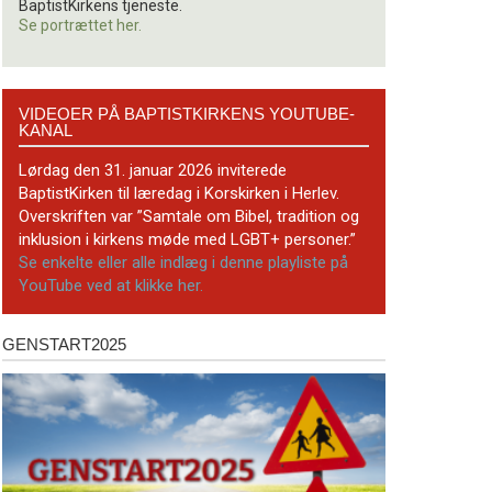
BaptistKirkens tjeneste.
Se portrættet her.
Videoer
VIDEOER PÅ BAPTISTKIRKENS YOUTUBE-
på
KANAL
BaptistKirkens
YouTube-
Lørdag den 31. januar 2026 inviterede
kanal
BaptistKirken til læredag i Korskirken i Herlev.
Overskriften var ”Samtale om Bibel, tradition og
inklusion i kirkens møde med LGBT+ personer.”
Se enkelte eller alle indlæg i denne playliste på
YouTube ved at klikke her.
GENSTART2025
Genstart2025