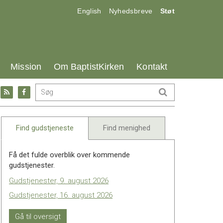
17.0:
18.0:
19.0:
English
Nyhedsbreve
Støt
25.0:
26.0:
27.0:
Mission
Om BaptistKirken
Kontakt
Gå
Gå
til:
til:
l
RSS
Facebook
feed
Find gudstjeneste
Find menighed
Få det fulde overblik over kommende
gudstjenester.
Gudstjenester, 9. august 2026
Gudstjenester, 16. august 2026
Gå til oversigt