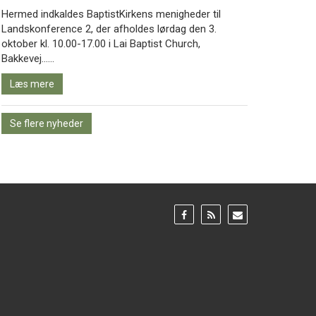
Hermed indkaldes BaptistKirkens menigheder til
Landskonference 2, der afholdes lørdag den 3.
oktober kl. 10.00-17.00 i Lai Baptist Church,
Læs
Bakkevej……
mere
Læs mere
Se flere nyheder
Gå
Gå
Gå
til:
til:
til:
Facebook
RSS
Email
feed