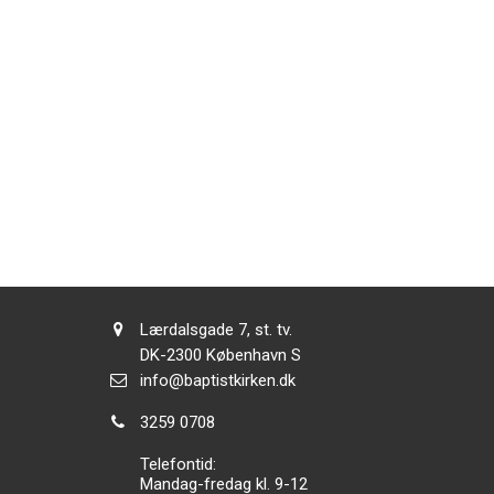
Adresse:
Lærdalsgade 7, st. tv.
Adresse:
DK-2300
København S
Send
info@baptistkirken.dk
email:
Tlf.:
3259 0708
Telefontid:
Mandag-fredag kl. 9-12