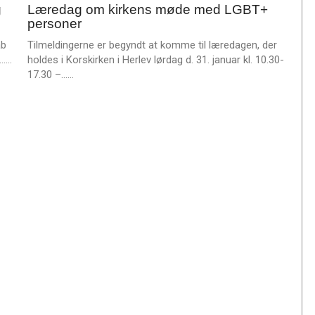
m
g
Læredag om kirkens møde med LGBT+
jan.
e
personer
2026
r
åb
Tilmeldingerne er begyndt at komme til læredagen, der
e
L
.……
holdes i Korskirken i Herlev lørdag d. 31. januar kl. 10.30-
æ
L
17.30 –……
s
æ
m
s
e
m
r
e
e
r
e