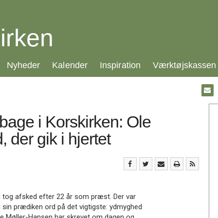
irken
21.0:
22.0:
23.0:
24.0:
Nyheder
Kalender
Inspiration
Værktøjskassen
Gå
til:
Emai
lbage i Korskirken: Ole
der gik i hjertet
d tog afsked efter 22 år som præst. Der var
i sin prædiken ord på det vigtigste: ydmyghed
e Møller-Hansen har skrevet om dagen og