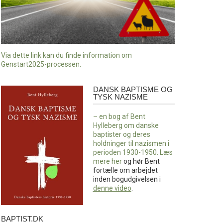
Via dette link kan du finde information om
Genstart2025-processen.
DANSK BAPTISME OG
Dansk
TYSK NAZISME
baptisme
og
– en bog af Bent
tysk
Hylleberg om danske
nazisme
baptister og deres
holdninger til nazismen i
perioden 1930-1950. Læs
mere
her
og hør Bent
fortælle om arbejdet
inden bogudgivelsen i
denne video
.
BAPTIST.DK
baptist.dk