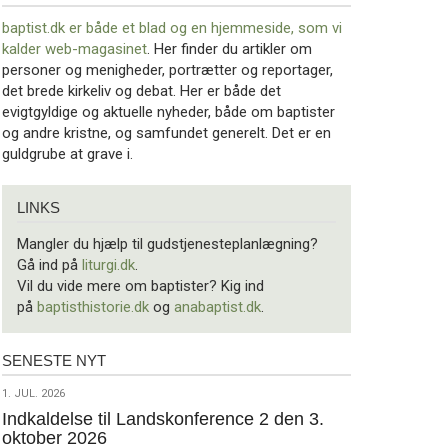
baptist.dk er både et blad og en
hjemmeside, som vi
kalder web-magasinet
. Her finder du artikler om
personer og menigheder, portrætter og reportager,
det brede kirkeliv og debat. Her er både det
evigtgyldige og aktuelle nyheder, både om baptister
og andre kristne, og samfundet generelt. Det er en
guldgrube at grave i.
Links
LINKS
Mangler du hjælp til gudstjenesteplanlægning?
Gå ind på
liturgi.dk
.
Vil du vide mere om baptister? Kig ind
på
baptisthistorie.dk
og
anabaptist.dk
.
SENESTE NYT
Seneste
nyt
1.
1. JUL. 2026
jul.
Indkaldelse til Landskonference 2 den 3.
oktober 2026
2026