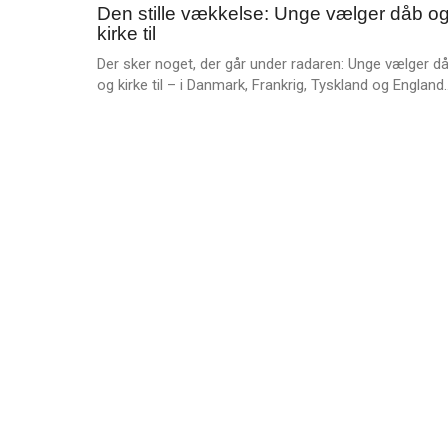
e
Den stille vækkelse: Unge vælger dåb o
BaptistKirkens
jan.
r
kirke til
ledelse
2026
e
Der sker noget, der går under radaren: Unge vælger d
og kirke til – i Danmark, Frankrig, Tyskland og England