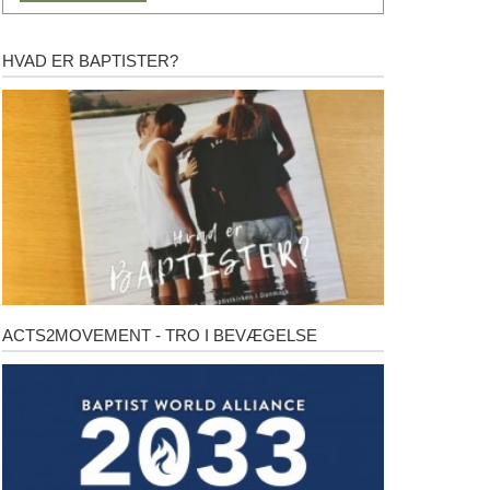
HVAD ER BAPTISTER?
Hvad
er
baptister?
ACTS2MOVEMENT - TRO I BEVÆGELSE
Acts2Movement
-
Tro
i
bevægelse