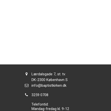
Adresse:
Lærdalsgade 7, st. tv.
Adresse:
DK-2300
København S
Send
info@baptistkirken.dk
email:
Tlf.:
3259 0708
Telefontid:
Mandag-fredag kl. 9-12