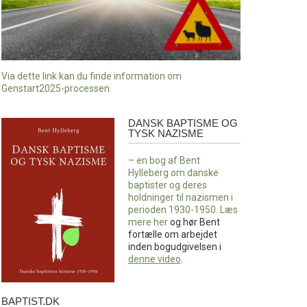
Via dette link kan du finde information om
Genstart2025-processen.
DANSK BAPTISME OG
Dansk
TYSK NAZISME
baptisme
og
– en bog af Bent
tysk
Hylleberg om danske
nazisme
baptister og deres
holdninger til nazismen i
perioden 1930-1950. Læs
mere
her
og hør Bent
fortælle om arbejdet
inden bogudgivelsen i
denne video
.
BAPTIST.DK
baptist.dk