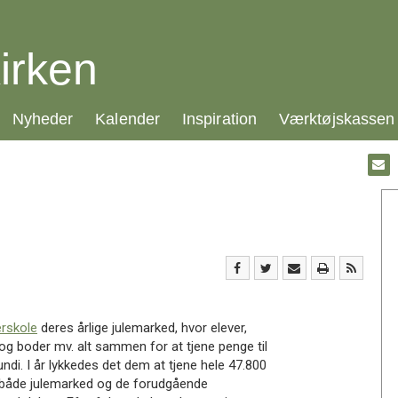
irken
21.0:
22.0:
23.0:
24.0:
Nyheder
Kalender
Inspiration
Værktøjskassen
Gå
til:
Emai
erskole
deres årlige julemarked, hvor elever,
 og boder mv. alt sammen for at tjene penge til
di. I år lykkedes det dem at tjene hele 47.800
ere både julemarked og de forudgående