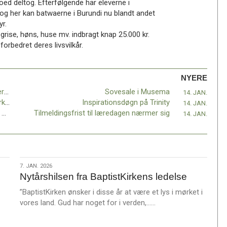
d deltog. Efterfølgende har eleverne i
 og her kan batwaerne i Burundi nu blandt andet
r.
grise, høns, huse mv. indbragt knap 25.000 kr.
orbedret deres livsvilkår.
NYERE
Er du præst eller lægprædikant? Så vil vi gerne udfordre dig!
Sovesale i Musema
14. JAN.
Den stille vækkelse: Unge vælger dåb og kirke til
Inspirationsdøgn på Trinity
14. JAN.
Der var kun ståpladser tilbage i Korskirken: Ole Lundegaard fik en afsked, der gik i hjertet
Tilmeldingsfrist til læredagen nærmer sig
14. JAN.
7.
7. JAN. 2026
Nytårshilsen fra BaptistKirkens ledelse
jan.
2026
”BaptistKirken ønsker i disse år at være et lys i mørket i
L
vores land. Gud har noget for i verden,……
æ
s