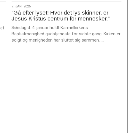
m
7.
7. JAN. 2026
e
”Gå efter lyset! Hvor det lys skinner, er
jan.
r
Jesus Kristus centrum for mennesker.”
2026
e
Søndag d. 4. januar holdt Karmelkirkens
et
Baptistmenighed gudstjeneste for sidste gang. Kirken er
L
solgt og menigheden har sluttet sig sammen……
æ
s
m
e
r
e