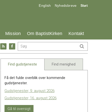
17.0:
18.0:
19.0:
English
Nyhedsbreve
Støt
25.0:
26.0:
27.0:
Mission
Om BaptistKirken
Kontakt
Gå
Gå
til:
til:
l
RSS
Facebook
feed
Find gudstjeneste
Find menighed
Få det fulde overblik over kommende
gudstjenester.
Gudstjenester, 9. august 2026
Gudstjenester, 16. august 2026
Gå til oversigt