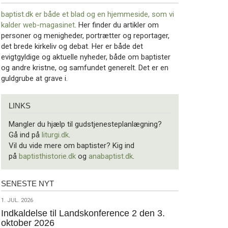
baptist.dk er både et blad og en
hjemmeside, som vi
kalder web-magasinet
. Her finder du artikler om
personer og menigheder, portrætter og reportager,
det brede kirkeliv og debat. Her er både det
evigtgyldige og aktuelle nyheder, både om baptister
og andre kristne, og samfundet generelt. Det er en
guldgrube at grave i.
Links
LINKS
Mangler du hjælp til gudstjenesteplanlægning?
Gå ind på
liturgi.dk
.
Vil du vide mere om baptister? Kig ind
på
baptisthistorie.dk
og
anabaptist.dk
.
SENESTE NYT
Seneste
nyt
1.
1. JUL. 2026
jul.
Indkaldelse til Landskonference 2 den 3.
oktober 2026
2026