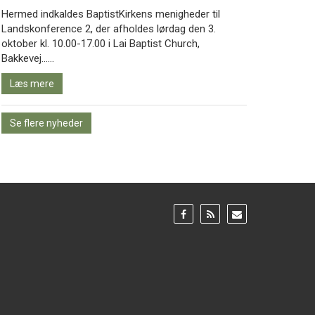
Hermed indkaldes BaptistKirkens menigheder til
Landskonference 2, der afholdes lørdag den 3.
oktober kl. 10.00-17.00 i Lai Baptist Church,
Læs
Bakkevej……
mere
Læs mere
Se flere nyheder
Gå
Gå
Gå
til:
til:
til:
Facebook
RSS
Email
feed