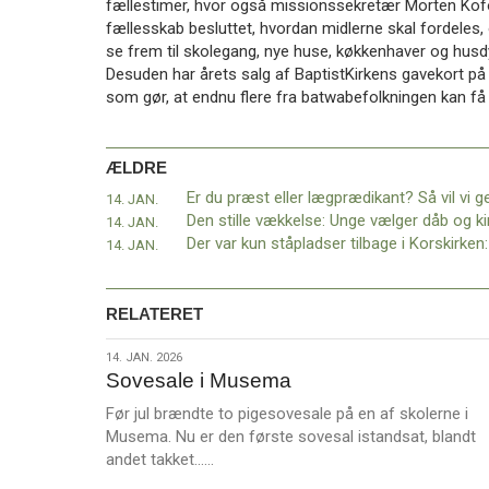
fællestimer, hvor også missionssekretær Morten Kofoe
11.0:
Kalender
fællesskab besluttet, hvordan midlerne skal fordeles,
12.0:
Inspiration
se frem til skolegang, nye huse, køkkenhaver og husdy
13.0:
Værktøjskassen
Desuden har årets salg af BaptistKirkens gavekort på 
14.0:
Mission
som gør, at endnu flere fra batwabefolkningen kan få f
15.0:
Om
BaptistKirken
16.0:
Kontakt
ÆLDRE
Næste
14. JAN.
indlæg:
14. JAN.
Sovesale
14. JAN.
i
Musema
Forrige
indlæg:
RELATERET
Er
du
14.
14. JAN. 2026
præst
Sovesale i Musema
jan.
eller
2026
lægprædikant?
Før jul brændte to pigesovesale på en af skolerne i
Så
Musema. Nu er den første sovesal istandsat, blandt
L
vil
andet takket……
æ
vi