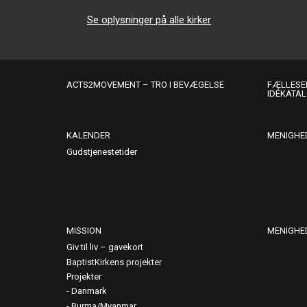
Se oplysninger på alle kirker
ACTS2MOVEMENT – TRO I BEVÆGELSE
FÆLLESER
IDÉKATA
KALENDER
MENIGHE
Gudstjenestetider
MISSION
MENIGHE
Giv til liv – gavekort
BaptistKirkens projekter
Projekter
Danmark
Burma/Myanmar