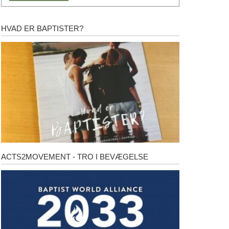
HVAD ER BAPTISTER?
Hvad
er
baptister?
ACTS2MOVEMENT - TRO I BEVÆGELSE
Acts2Movement
-
Tro
i
bevægelse