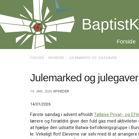
Spring
menu
over
BaptistK
og
gå
til
20.0:
Forside
indhold
Vend
tilbage
til
FORSIDE
NYHEDER
JULEMARKED OG JULEGAVER
forsiden
Gå
1.0:
Forside
til
2.0:
Nyheder
Julemarked og julegaver
vores
3.0:
Kalender
guide
4.0:
Inspiration
14. JAN. 2026
NYHEDER
for
5.0:
Værktøjskassen
tilgængelighed
6.0:
Mission
14/01/2026
7.0:
Om
BaptistKirken
Første søndag i advent afholdt
Tølløse Privat- og Eft
8.0:
Kontakt
lærere og forældre giver den fuld gas med aktiviteter
at hjælpe den udsatte Batwa-befolkningsgruppe i Burun
9.0:
Forside
kr. Virkeligt flot! Eleverne var selv med til at arrang
10.0:
Nyheder