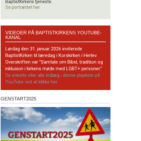
BaptistKirkens tjeneste.
Se portrættet her.
Videoer
VIDEOER PÅ BAPTISTKIRKENS YOUTUBE-
på
KANAL
BaptistKirkens
YouTube-
Lørdag den 31. januar 2026 inviterede
kanal
BaptistKirken til læredag i Korskirken i Herlev.
Overskriften var ”Samtale om Bibel, tradition og
inklusion i kirkens møde med LGBT+ personer.”
Se enkelte eller alle indlæg i denne playliste på
YouTube ved at klikke her.
GENSTART2025
Genstart2025