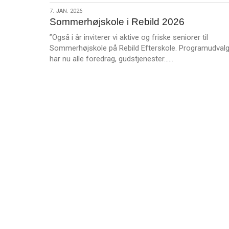
s
gerne
7.
7. JAN. 2026
m
udfordre
Sommerhøjskole i Rebild 2026
jan.
e
dig!
2026
”Også i år inviterer vi aktive og friske seniorer til
r
Sommerhøjskole på Rebild Efterskole. Programudvalg
e
L
har nu alle foredrag, gudstjenester……
æ
s
m
e
r
e