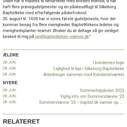
Siden har vi mødtes til filmaftener med kristent indhold, vi har
haft flere prøvegudstjenester og en påskeudflugt til Silkeborg
Baptistkirke med efterfølgende påskefrokost.
20. august kl. 14.00 har vi vores første gudstjeneste, hvor der
kommer besøg fra flere menigheder, BaptistKirkens ledelse og
menighedsplanter-teamet. Ønsker du at deltage så giv venligst
besked til mig på
jan@baptistkirken-odense.dk
.”
ÆLDRE
28. JUN.
I kvindernes tegn
28. JUN.
Lejlighed til leje i Silkeborg Baptistkirke
28. JUN.
Anledninger sammen med Kvindenetværket
NYERE
28. JUN.
Sommerhøjskolen 2023
28. JUN.
Vigtig info om Sommerstævne ’23
28. JUN.
Sommerstævne ’23 – baptist.dk varmer op med en spændende artikel om John McGinley
RELATERET