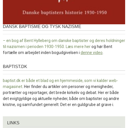
DANSK BAPTISME OG TYSK NAZISME
– en bog af Bent Hylleberg om danske baptister og deres holdninger
til nazismen i perioden 1930-1950. Læs mere
her
og hør Bent
fortælle om arbejdet inden bogudgivelsen i
denne video
.
BAPTIST.DK
baptist.dk
baptist.dk er både et blad og en
hjemmeside, som vi kalder web-
magasinet
. Her finder du artikler om personer og menigheder,
portrætter og reportager, det brede kirkeliv og debat. Her er både
det evigtgyldige og aktuelle nyheder, både om baptister og andre
kristne, og samfundet generelt. Det er en guldgrube at grave i.
Links
LINKS