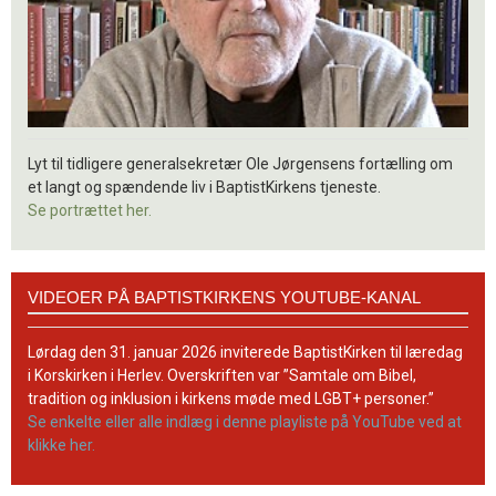
Lyt til tidligere generalsekretær Ole Jørgensens fortælling om
et langt og spændende liv i BaptistKirkens tjeneste.
Se portrættet her.
Videoer
VIDEOER PÅ BAPTISTKIRKENS YOUTUBE-KANAL
på
BaptistKirkens
YouTube-
Lørdag den 31. januar 2026 inviterede BaptistKirken til læredag
kanal
i Korskirken i Herlev. Overskriften var ”Samtale om Bibel,
tradition og inklusion i kirkens møde med LGBT+ personer.”
Se enkelte eller alle indlæg i denne playliste på YouTube ved at
klikke her.