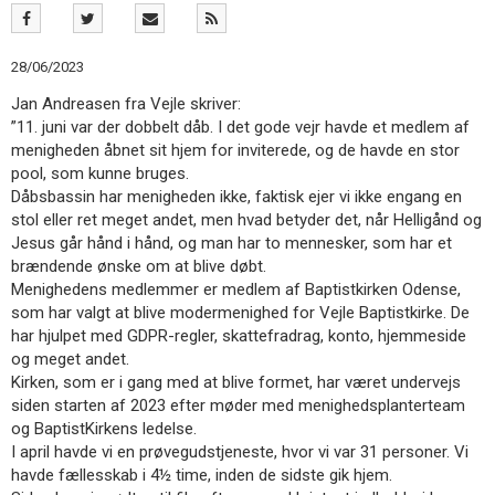
11.0:
Kalender
12.0:
Inspiration
13.0:
Værktøjskassen
28/06/2023
14.0:
Mission
Jan Andreasen fra Vejle skriver:
15.0:
Om
”11. juni var der dobbelt dåb. I det gode vejr havde et medlem af
BaptistKirken
menigheden åbnet sit hjem for inviterede, og de havde en stor
16.0:
Kontakt
pool, som kunne bruges.
Næste
Dåbsbassin har menigheden ikke, faktisk ejer vi ikke engang en
indlæg:
stol eller ret meget andet, men hvad betyder det, når Helligånd og
Sommerhøjskolen
Jesus går hånd i hånd, og man har to mennesker, som har et
2023
Forrige
brændende ønske om at blive døbt.
indlæg:
Menighedens medlemmer er medlem af Baptistkirken Odense,
I
som har valgt at blive modermenighed for Vejle Baptistkirke. De
kvindernes
har hjulpet med GDPR-regler, skattefradrag, konto, hjemmeside
tegn
og meget andet.
Kirken, som er i gang med at blive formet, har været undervejs
siden starten af 2023 efter møder med menighedsplanterteam
og BaptistKirkens ledelse.
I april havde vi en prøvegudstjeneste, hvor vi var 31 personer. Vi
havde fællesskab i 4½ time, inden de sidste gik hjem.