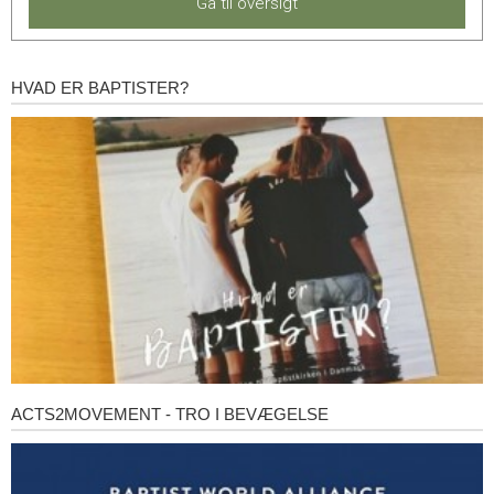
Gå til oversigt
HVAD ER BAPTISTER?
Hvad
er
baptister?
ACTS2MOVEMENT - TRO I BEVÆGELSE
Acts2Movement
-
Tro
i