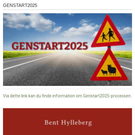
GENSTART2025
Genstart2025
Via dette link kan du finde information om Genstart2025-processen.
Dansk
baptisme
og
tysk