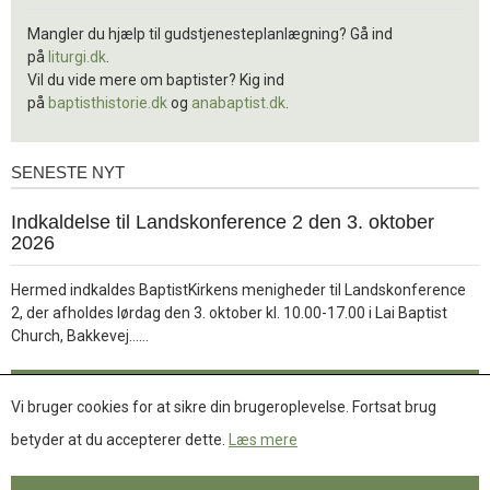
Mangler du hjælp til gudstjenesteplanlægning? Gå ind
på
liturgi.dk
.
Vil du vide mere om baptister? Kig ind
på
baptisthistorie.dk
og
anabaptist.dk
.
SENESTE NYT
Seneste
nyt
1.
Indkaldelse til Landskonference 2 den 3. oktober
jul.
2026
2026
Hermed indkaldes BaptistKirkens menigheder til Landskonference
2, der afholdes lørdag den 3. oktober kl. 10.00-17.00 i Lai Baptist
Læs
Church, Bakkevej……
mere
Læs mere
Vi bruger cookies for at sikre din brugeroplevelse. Fortsat brug
betyder at du accepterer dette.
Læs mere