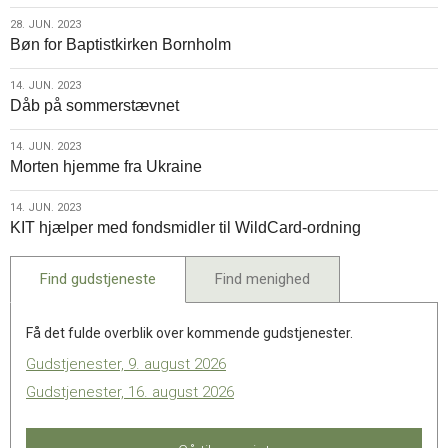
28.
28. JUN. 2023
Bøn for Baptistkirken Bornholm
jun.
2023
14.
14. JUN. 2023
Dåb på sommerstævnet
jun.
2023
14.
14. JUN. 2023
Morten hjemme fra Ukraine
jun.
2023
14.
14. JUN. 2023
KIT hjælper med fondsmidler til WildCard-ordning
jun.
2023
Find gudstjeneste
Find menighed
Få det fulde overblik over kommende gudstjenester.
Gudstjenester, 9. august 2026
Gudstjenester, 16. august 2026