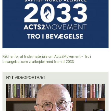
bevægelse
Klik her for at finde materiale om Acts2Movement – Tro i
bevægelse, som vi arbejder med frem til 2033.
Nyt
NYT VIDEOPORTRÆT
videoportræt