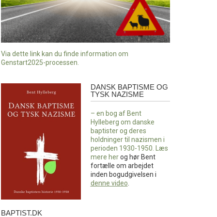
Via dette link kan du finde information om
Genstart2025-processen.
DANSK BAPTISME OG
Dansk
TYSK NAZISME
baptisme
og
– en bog af Bent
tysk
Hylleberg om danske
nazisme
baptister og deres
holdninger til nazismen i
perioden 1930-1950. Læs
mere
her
og hør Bent
fortælle om arbejdet
inden bogudgivelsen i
denne video
.
BAPTIST.DK
baptist.dk