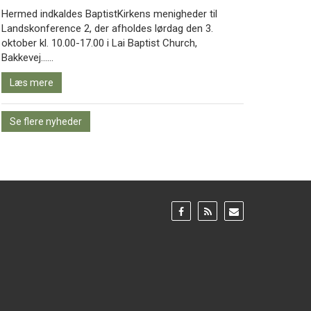
Hermed indkaldes BaptistKirkens menigheder til
Landskonference 2, der afholdes lørdag den 3.
oktober kl. 10.00-17.00 i Lai Baptist Church,
Læs
Bakkevej……
mere
Læs mere
Se flere nyheder
Gå
Gå
Gå
til:
til:
til:
Facebook
RSS
Email
feed