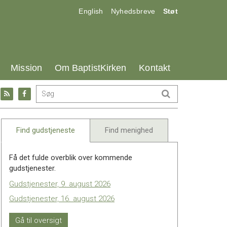
17.0:
18.0:
19.0:
English
Nyhedsbreve
Støt
25.0:
26.0:
27.0:
Mission
Om BaptistKirken
Kontakt
Gå
Gå
til:
til:
l
RSS
Facebook
feed
Find gudstjeneste
Find menighed
Få det fulde overblik over kommende
gudstjenester.
Gudstjenester, 9. august 2026
Gudstjenester, 16. august 2026
Gå til oversigt