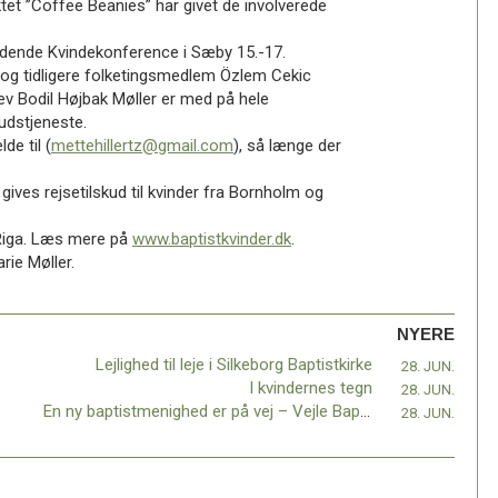
tet ”Coffee Beanies” har givet de involverede
ndende Kvindekonference i Sæby 15.-17.
 og tidligere folketingsmedlem Özlem Cekic
v Bodil Højbak Møller er med på hele
udstjeneste.
e til (
mettehillertz@gmail.com
), så længe der
 gives rejsetilskud til kvinder fra Bornholm og
 Riga. Læs mere på
www.baptistkvinder.dk
.
rie Møller.
NYERE
Lejlighed til leje i Silkeborg Baptistkirke
28. JUN.
I kvindernes tegn
28. JUN.
En ny baptistmenighed er på vej – Vejle Baptistkirke
28. JUN.