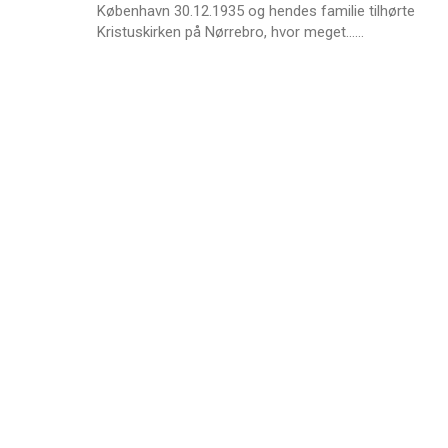
København 30.12.1935 og hendes familie tilhørte
L
Kristuskirken på Nørrebro, hvor meget……
æ
s
m
e
r
e