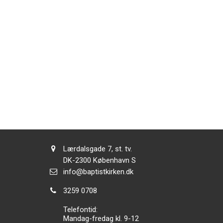
Adresse:
Lærdalsgade 7, st. tv.
Adresse:
DK-2300
København S
Send
info@baptistkirken.dk
email:
Tlf.:
3259 0708
Telefontid:
Mandag-fredag kl. 9-12