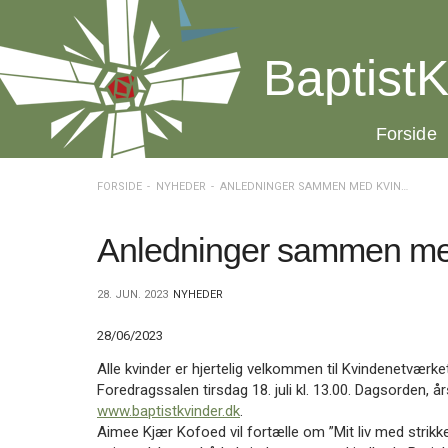
Spring
menu
over
BaptistK
og
gå
til
20.0:
Forside
indhold
Vend
tilbage
til
FORSIDE
NYHEDER
ANLEDNINGER SAMMEN MED KVINDENETVÆRKET
forsiden
Gå
1.0:
Forside
til
2.0:
Nyheder
Anledninger sammen me
vores
3.0:
Kalender
guide
4.0:
Inspiration
28. JUN. 2023
NYHEDER
for
5.0:
Værktøjskassen
tilgængelighed
6.0:
Mission
28/06/2023
7.0:
Om
BaptistKirken
Alle kvinder er hjertelig velkommen til Kvindenetværk
8.0:
Kontakt
Foredragssalen tirsdag 18. juli kl. 13.00. Dagsorden, 
www.baptistkvinder.dk
.
9.0:
Forside
Aimee Kjær Kofoed vil fortælle om ”Mit liv med strikkere
10.0:
Nyheder