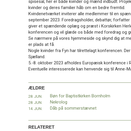
spisesal, her er både kvinder og mænd indbudt. Projek
11.0:
Kalender
kvinder og deres familier håb om en bedre fremtid.
12.0:
Inspiration
Kvindenetværket inviterer alle medlemmer til en spæ
13.0:
Værktøjskassen
september 2023. Foredragsholder, debattør, forfatter
14.0:
Mission
giver et spændende oplæg og præst i Korskirken Herle
15.0:
Om
konferencen og vil glæde os både med foredrag og g
BaptistKirken
Se nærmere på vores hjemmeside og skynd dig at meld
16.0:
Kontakt
er plads at få.
Næste
Nogle kvinder fra Fyn har tilrettelagt konferencen. Der
indlæg:
Sjælland.
Lejlighed
5.-8. oktober 2023 afholdes Europæisk konference i
til
Eventuelle interesserede kan henvende sig til Anne-Ma
leje
i
Silkeborg
ÆLDRE
Baptistkirke
Forrige
Bøn for Baptistkirken Bornholm
28. JUN.
indlæg:
Nekrolog
28. JUN.
Bøn
Dåb på sommerstævnet
14. JUN.
for
Baptistkirken
Bornholm
RELATERET