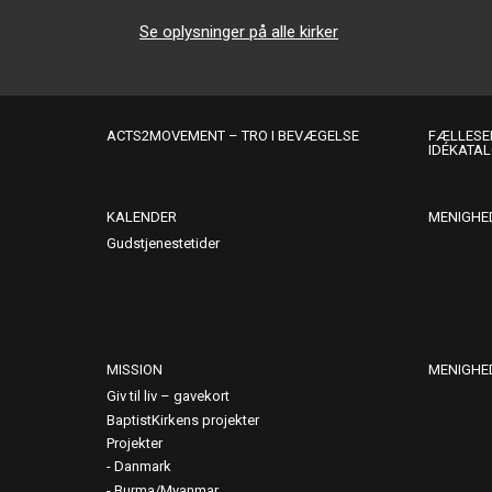
Se oplysninger på alle kirker
ACTS2MOVEMENT – TRO I BEVÆGELSE
FÆLLESER
IDÉKATA
KALENDER
MENIGHE
Gudstjenestetider
MISSION
MENIGHE
Giv til liv – gavekort
BaptistKirkens projekter
Projekter
Danmark
Burma/Myanmar