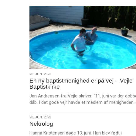
28.
28. JUN. 2023
En ny baptistmenighed er på vej – Vejle
jun.
Baptistkirke
2023
Jan Andreasen fra Vejle skriver: ”11. juni var der dobb
dåb. I det gode vejr havde et medlem af menigheden
28.
28. JUN. 2023
Nekrolog
jun.
2023
Hanna Kristensen døde 13. juni. Hun blev født i