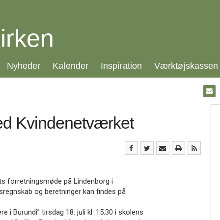
irken
21.0:
22.0:
23.0:
24.0:
Nyheder
Kalender
Inspiration
Værktøjskassen
Gå
til:
Emai
d Kvindenetværket
ets forretningsmøde på Lindenborg i
årsregnskab og beretninger kan findes på
 i Burundi” tirsdag 18. juli kl. 15.30 i skolens