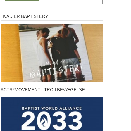
HVAD ER BAPTISTER?
Hvad
er
baptister?
ACTS2MOVEMENT - TRO I BEVÆGELSE
Acts2Movement
-
Tro
i
bevægelse