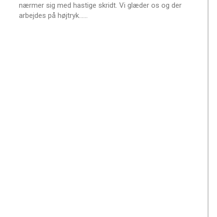
nærmer sig med hastige skridt. Vi glæder os og der
e
e
L
arbejdes på højtryk……
æ
s
m
e
r
e