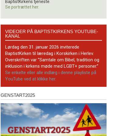
BaptistKirkens tjeneste.
Se portrættet her.
Videoer
VIDEOER PÅ BAPTISTKIRKENS YOUTUBE-
på
KANAL
BaptistKirkens
YouTube-
Lørdag den 31. januar 2026 inviterede
kanal
BaptistKirken til læredag i Korskirken i Herlev.
Overskriften var ”Samtale om Bibel, tradition og
inklusion i kirkens møde med LGBT+ personer.”
Se enkelte eller alle indlæg i denne playliste på
YouTube ved at klikke her.
GENSTART2025
Genstart2025