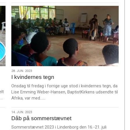
28.
28. JUN. 2023
I kvindernes tegn
jun.
2023
Onsdag til fredag i forrige uge stod i kvindernes tegn, da
elt
Lise Emming Weber-Hansen, BaptistKirkens udsendte til
L
……
L
Afrika, var med……
æ
æ
s
s
14.
14. JUN. 2023
m
m
Dåb på sommerstævnet
jun.
e
e
2023
Sommerstævnet 2023 i Lindenborg den 16.-21. juli
r
r