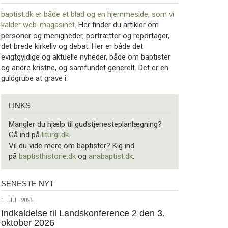
baptist.dk er både et blad og en
hjemmeside, som vi
kalder web-magasinet
. Her finder du artikler om
personer og menigheder, portrætter og reportager,
det brede kirkeliv og debat. Her er både det
evigtgyldige og aktuelle nyheder, både om baptister
og andre kristne, og samfundet generelt. Det er en
guldgrube at grave i.
Links
LINKS
Mangler du hjælp til gudstjenesteplanlægning?
Gå ind på
liturgi.dk
.
Vil du vide mere om baptister? Kig ind
på
baptisthistorie.dk
og
anabaptist.dk
.
SENESTE NYT
Seneste
nyt
1.
1. JUL. 2026
jul.
Indkaldelse til Landskonference 2 den 3.
oktober 2026
2026