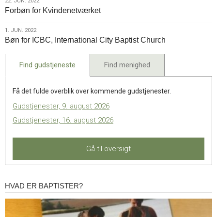
22.
22. JUN. 2022
Forbøn for Kvindenetværket
jun.
2022
1.
1. JUN. 2022
Bøn for ICBC, International City Baptist Church
jun.
2022
Find gudstjeneste
Find menighed
Få det fulde overblik over kommende gudstjenester.
Gudstjenester, 9. august 2026
Gudstjenester, 16. august 2026
Gå til oversigt
HVAD ER BAPTISTER?
Hvad
er
baptister?