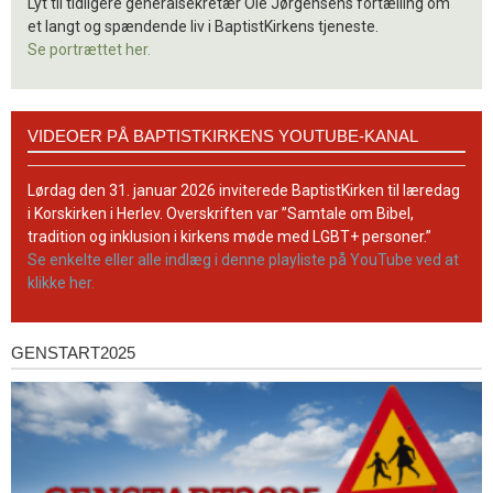
Lyt til tidligere generalsekretær Ole Jørgensens fortælling om
et langt og spændende liv i BaptistKirkens tjeneste.
Se portrættet her.
Videoer
VIDEOER PÅ BAPTISTKIRKENS YOUTUBE-KANAL
på
BaptistKirkens
YouTube-
Lørdag den 31. januar 2026 inviterede BaptistKirken til læredag
kanal
i Korskirken i Herlev. Overskriften var ”Samtale om Bibel,
tradition og inklusion i kirkens møde med LGBT+ personer.”
Se enkelte eller alle indlæg i denne playliste på YouTube ved at
klikke her.
GENSTART2025
Genstart2025