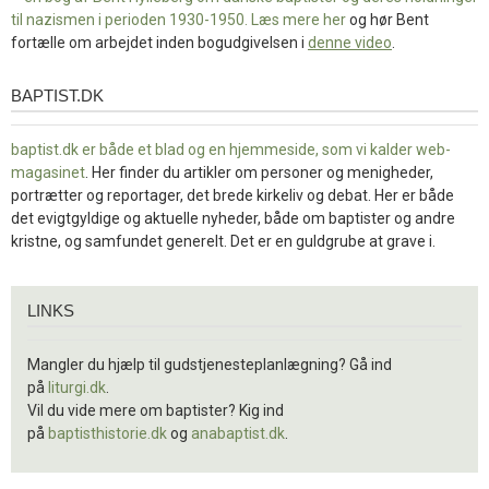
til nazismen i perioden 1930-1950. Læs mere
her
og hør Bent
fortælle om arbejdet inden bogudgivelsen i
denne video
.
BAPTIST.DK
baptist.dk
baptist.dk er både et blad og en
hjemmeside, som vi kalder web-
magasinet
. Her finder du artikler om personer og menigheder,
portrætter og reportager, det brede kirkeliv og debat. Her er både
det evigtgyldige og aktuelle nyheder, både om baptister og andre
kristne, og samfundet generelt. Det er en guldgrube at grave i.
Links
LINKS
Mangler du hjælp til gudstjenesteplanlægning? Gå ind
på
liturgi.dk
.
Vil du vide mere om baptister? Kig ind
på
baptisthistorie.dk
og
anabaptist.dk
.