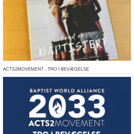
ACTS2MOVEMENT - TRO I BEVÆGELSE
Acts2Movement
-
Tro
i
bevægelse