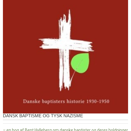
DANSK BAPTISME OG TYSK NAZISME
– en bog af Bent Hylleberg om danske baptister og deres holdninger