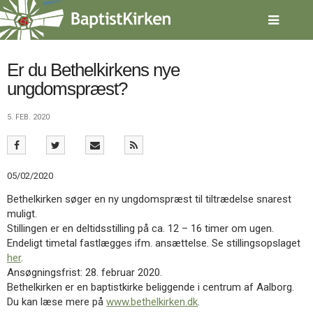
Spring
menu
over
og
gå
Er du Bethelkirkens nye
til
ungdomspræst?
indhold
Vend
tilbage
5. FEB. 2020
til
forsiden
Gå
1.0:
Forside
til
2.0:
Nyheder
05/02/2020
vores
3.0:
Kalender
guide
4.0:
Inspiration
Bethelkirken søger en ny ungdomspræst til tiltrædelse snarest
for
5.0:
Værktøjskassen
muligt.
tilgængelighed
6.0:
Mission
Stillingen er en deltidsstilling på ca. 12 – 16 timer om ugen.
7.0:
Om
Endeligt timetal fastlægges ifm. ansættelse. Se stillingsopslaget
BaptistKirken
her
.
8.0:
Kontakt
Ansøgningsfrist: 28. februar 2020.
Bethelkirken er en baptistkirke beliggende i centrum af Aalborg.
9.0:
Forside
Du kan læse mere på
www.bethelkirken.dk
.
10.0:
Nyheder