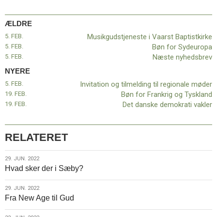
11.0:
Kalender
12.0:
Inspiration
ÆLDRE
13.0:
Værktøjskassen
14.0:
Mission
5. FEB.
Musikgudstjeneste i Vaarst Baptistkirke
15.0:
Om
5. FEB.
Bøn for Sydeuropa
BaptistKirken
5. FEB.
Næste nyhedsbrev
16.0:
Kontakt
NYERE
Næste
5. FEB.
Invitation og tilmelding til regionale møder
indlæg:
19. FEB.
Bøn for Frankrig og Tyskland
Invitation
19. FEB.
Det danske demokrati vakler
og
tilmelding
til
RELATERET
regionale
møder
Forrige
29.
29. JUN. 2022
indlæg:
Hvad sker der i Sæby?
jun.
Musikgudstjeneste
2022
i
29.
29. JUN. 2022
Vaarst
Fra New Age til Gud
jun.
Baptistkirke
2022