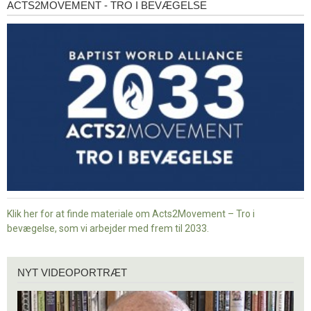
ACTS2MOVEMENT - TRO I BEVÆGELSE
Acts2Movement
-
Tro
i
bevægelse
Klik her for at finde materiale om Acts2Movement – Tro i
bevægelse, som vi arbejder med frem til 2033.
Nyt
NYT VIDEOPORTRÆT
videoportræt