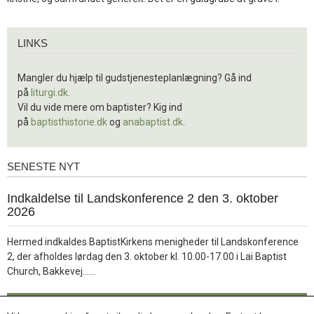
Links
LINKS
Mangler du hjælp til gudstjenesteplanlægning? Gå ind
på
liturgi.dk
.
Vil du vide mere om baptister? Kig ind
på
baptisthistorie.dk
og
anabaptist.dk
.
SENESTE NYT
Seneste
nyt
1.
Indkaldelse til Landskonference 2 den 3. oktober
jul.
2026
2026
Hermed indkaldes BaptistKirkens menigheder til Landskonference
2, der afholdes lørdag den 3. oktober kl. 10.00-17.00 i Lai Baptist
Læs
Church, Bakkevej……
mere
Læs mere