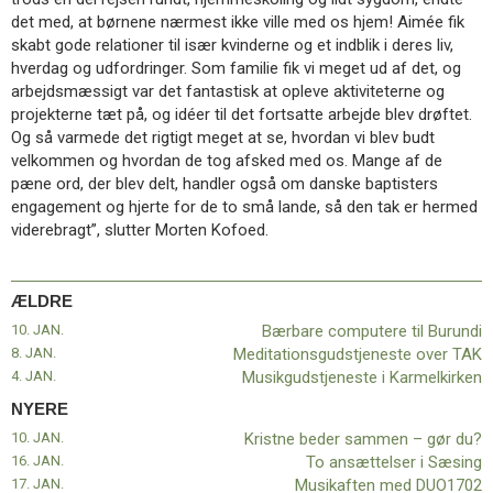
11.0:
Kalender
det med, at børnene nærmest ikke ville med os hjem! Aimée fik
12.0:
Inspiration
skabt gode relationer til især kvinderne og et indblik i deres liv,
13.0:
Værktøjskassen
hverdag og udfordringer. Som familie fik vi meget ud af det, og
14.0:
Mission
arbejdsmæssigt var det fantastisk at opleve aktiviteterne og
15.0:
Om
projekterne tæt på, og idéer til det fortsatte arbejde blev drøftet.
BaptistKirken
Og så varmede det rigtigt meget at se, hvordan vi blev budt
16.0:
Kontakt
velkommen og hvordan de tog afsked med os. Mange af de
pæne ord, der blev delt, handler også om danske baptisters
Næste
engagement og hjerte for de to små lande, så den tak er hermed
indlæg:
viderebragt”, slutter Morten Kofoed.
Kristne
beder
sammen
–
ÆLDRE
gør
10. JAN.
Bærbare computere til Burundi
du?
8. JAN.
Meditationsgudstjeneste over TAK
Forrige
4. JAN.
Musikgudstjeneste i Karmelkirken
indlæg:
NYERE
Bærbare
10. JAN.
Kristne beder sammen – gør du?
computere
16. JAN.
To ansættelser i Sæsing
til
17. JAN.
Musikaften med DUO1702
Burundi