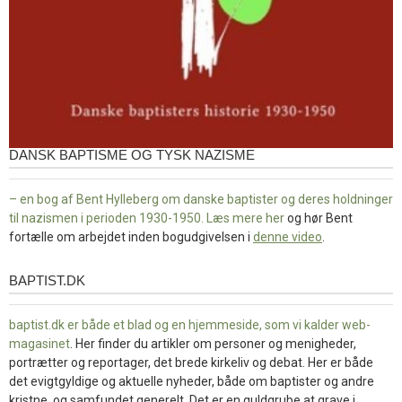
DANSK BAPTISME OG TYSK NAZISME
– en bog af Bent Hylleberg om danske baptister og deres holdninger
til nazismen i perioden 1930-1950. Læs mere
her
og hør Bent
fortælle om arbejdet inden bogudgivelsen i
denne video
.
BAPTIST.DK
baptist.dk
baptist.dk er både et blad og en
hjemmeside, som vi kalder web-
magasinet
. Her finder du artikler om personer og menigheder,
portrætter og reportager, det brede kirkeliv og debat. Her er både
det evigtgyldige og aktuelle nyheder, både om baptister og andre
kristne, og samfundet generelt. Det er en guldgrube at grave i.