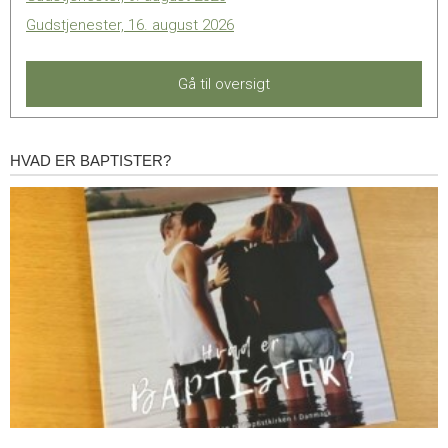
Gudstjenester, 16. august 2026
Gå til oversigt
HVAD ER BAPTISTER?
Hvad
er
baptister?