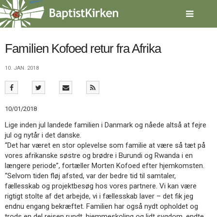
Spring
menu
over
og
gå
Familien Kofoed retur fra Afrika
til
indhold
Vend
10. JAN. 2018
tilbage
til
forsiden
Gå
1.0:
Forside
10/01/2018
til
2.0:
Nyheder
Lige inden jul landede familien i Danmark og nåede altså at fejre
vores
3.0:
Kalender
jul og nytår i det danske.
guide
4.0:
Inspiration
“Det har været en stor oplevelse som familie at være så tæt på
for
5.0:
Værktøjskassen
vores afrikanske søstre og brødre i Burundi og Rwanda i en
tilgængelighed
6.0:
Mission
længere periode”, fortæller Morten Kofoed efter hjemkomsten.
7.0:
Om
“Selvom tiden fløj afsted, var der bedre tid til samtaler,
BaptistKirken
fællesskab og projektbesøg hos vores partnere. Vi kan være
8.0:
Kontakt
rigtigt stolte af det arbejde, vi i fællesskab laver – det fik jeg
9.0:
Forside
endnu engang bekræftet. Familien har også nydt opholdet og
10.0:
Nyheder
trods en del rejsen rundt, hjemmeskoling og lidt sygdom, endte