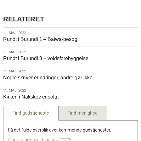
RELATERET
11.
11. MAJ. 2022
Rundt i Burundi 1 – Batwa-besøg
maj.
2022
11.
11. MAJ. 2022
Rundt i Burundi 3 – voldsforebyggelse
maj.
2022
11.
11. MAJ. 2022
Nogle skriver erindringer, andre gør ikke …
maj.
2022
11.
11. MAJ. 2022
Kirken i Nakskov er solgt
maj.
2022
Find gudstjeneste
Find menighed
Få det fulde overblik over kommende gudstjenester.
Gudstjenester, 9. august 2026