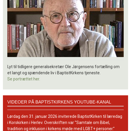
Lyt til tidligere generalsekretær Ole Jørgensens fortælling om
et langt og spændende liv i BaptistKirkens tjeneste.
Se portrættet her.
Videoer
VIDEOER PÅ BAPTISTKIRKENS YOUTUBE-KANAL
på
BaptistKirkens
YouTube-
Lørdag den 31. januar 2026 inviterede BaptistKirken til læredag
kanal
i Korskirken i Herlev. Overskriften var ”Samtale om Bibel,
tradition og inklusion i kirkens møde med LGBT+ personer.”