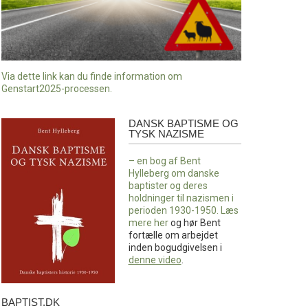
Via dette link kan du finde information om
Genstart2025-processen.
DANSK BAPTISME OG
Dansk
TYSK NAZISME
baptisme
og
– en bog af Bent
tysk
Hylleberg om danske
nazisme
baptister og deres
holdninger til nazismen i
perioden 1930-1950. Læs
mere
her
og hør Bent
fortælle om arbejdet
inden bogudgivelsen i
denne video
.
BAPTIST.DK
baptist.dk