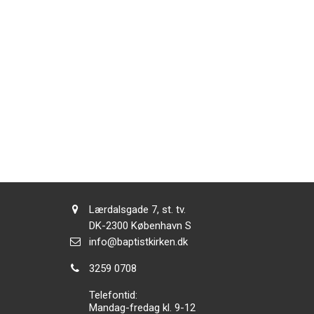
Adresse:
Lærdalsgade 7, st. tv.
Adresse:
DK-2300
København S
Send
info@baptistkirken.dk
email:
Tlf.:
3259 0708
Telefontid:
Mandag-fredag kl. 9-12