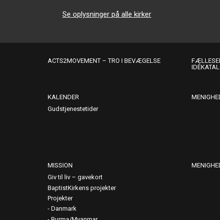
Se oplysninger på alle kirker
ACTS2MOVEMENT – TRO I BEVÆGELSE
FÆLLESER
IDÉKATA
KALENDER
MENIGHE
Gudstjenestetider
MISSION
MENIGHE
Giv til liv – gavekort
BaptistKirkens projekter
Projekter
Danmark
Burma/Myanmar