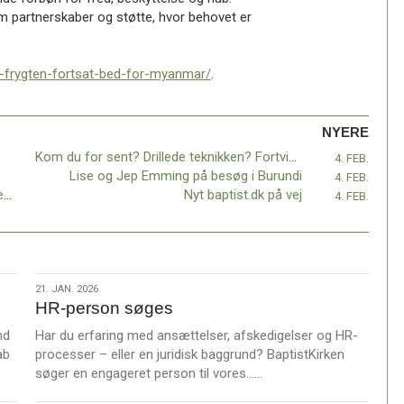
m partnerskaber og støtte, hvor behovet er
er-frygten-fortsat-bed-for-myanmar/
.
NYERE
Kom du for sent? Drillede teknikken? Fortvivl ikke – vi har gemt det hele til dig!
4. FEB.
Lise og Jep Emming på besøg i Burundi
4. FEB.
Oplev det internationale engagement – uden at forlade din stue!
Nyt baptist.dk på vej
4. FEB.
21.
21. JAN. 2026
HR-person søges
jan.
2026
nd
Har du erfaring med ansættelser, afskedigelser og HR-
ab
processer – eller en juridisk baggrund? BaptistKirken
L
søger en engageret person til vores……
æ