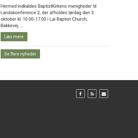
Hermed indkaldes BaptistKirkens menigheder til
Landskonference 2, der afholdes lørdag den 3.
oktober kl. 10.00-17.00 i Lai Baptist Church,
Læs
Bakkevej……
mere
Læs mere
Se flere nyheder
Gå
Gå
Gå
til:
til:
til:
Facebook
RSS
Email
feed