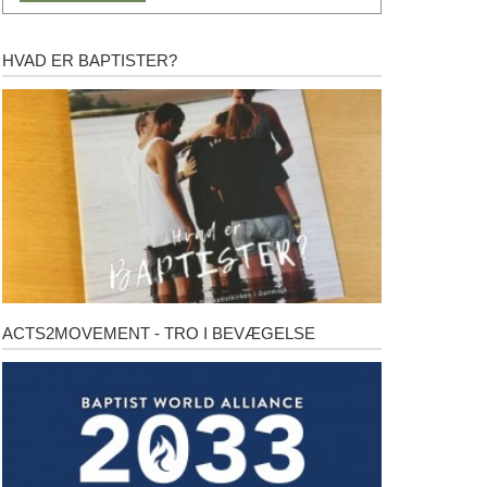
HVAD ER BAPTISTER?
Hvad
er
baptister?
ACTS2MOVEMENT - TRO I BEVÆGELSE
Acts2Movement
-
Tro
i
bevægelse