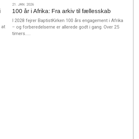
s
21.
21. JAN. 2026
m
i
100 år i Afrika: Fra arkiv til fællesskab
jan.
e
2026
I 2028 fejrer BaptistKirken 100 års engagement i Afrika
r
 at
– og forberedelserne er allerede godt i gang. Over 25
e
L
timers……
æ
s
m
e
r
e