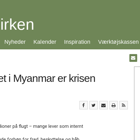
irken
21.0:
22.0:
23.0:
24.0:
Nyheder
Kalender
Inspiration
Værktøjskassen
Gå
til:
Emai
et i Myanmar er krisen
lioner på flugt – mange lever som internt
nde forbøn for fred, beskyttelse og håb.