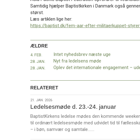
11.0:
Kalender
Samtidig hjælper Baptistkirken i Danmark også genne
12.0:
Inspiration
størst.
13.0:
Værktøjskassen
Læs artiklen lige her:
14.0:
Mission
https://baptist.dk/fem-aar-efter-militaerkuppet-styr
15.0:
Om
BaptistKirken
16.0:
Kontakt
ÆLDRE
Næste
Intet nyhedsbrev næste uge
4. FEB.
indlæg:
Nyt fra ledelsens møde
28. JAN.
Kom
28. JAN.
du
for
sent?
RELATERET
Drillede
teknikken?
21.
21. JAN. 2026
Fortvivl
Ledelsesmøde d. 23.-24. januar
jan.
ikke
2026
BaptistKirkens ledelse mødes den kommende weeke
–
til ordinært ledelsesmøde med udvidet tid til fællessk
vi
L
– i bøn, samvær og samtale.……
har
æ
gemt