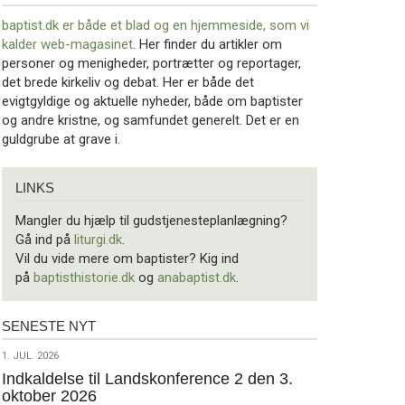
baptist.dk er både et blad og en
hjemmeside, som vi
kalder web-magasinet
. Her finder du artikler om
personer og menigheder, portrætter og reportager,
det brede kirkeliv og debat. Her er både det
evigtgyldige og aktuelle nyheder, både om baptister
og andre kristne, og samfundet generelt. Det er en
guldgrube at grave i.
Links
LINKS
Mangler du hjælp til gudstjenesteplanlægning?
Gå ind på
liturgi.dk
.
Vil du vide mere om baptister? Kig ind
på
baptisthistorie.dk
og
anabaptist.dk
.
SENESTE NYT
Seneste
nyt
1.
1. JUL. 2026
jul.
Indkaldelse til Landskonference 2 den 3.
oktober 2026
2026