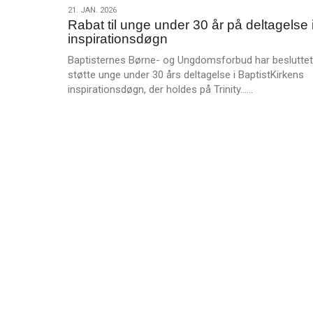
s
det
21.
21. JAN. 2026
m
Rabat til unge under 30 år på deltagelse 
hele
jan.
e
inspirationsdøgn
til
2026
r
dig!
Forrige
Baptisternes Børne- og Ungdomsforbud har besluttet
e
indlæg:
støtte unge under 30 års deltagelse i BaptistKirkens
Intet
L
inspirationsdøgn, der holdes på Trinity……
nyhedsbrev
æ
næste
s
uge
m
e
r
e