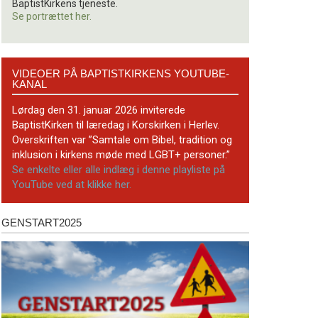
BaptistKirkens tjeneste.
Se portrættet her.
Videoer
VIDEOER PÅ BAPTISTKIRKENS YOUTUBE-
på
KANAL
BaptistKirkens
YouTube-
Lørdag den 31. januar 2026 inviterede
kanal
BaptistKirken til læredag i Korskirken i Herlev.
Overskriften var ”Samtale om Bibel, tradition og
inklusion i kirkens møde med LGBT+ personer.”
Se enkelte eller alle indlæg i denne playliste på
YouTube ved at klikke her.
GENSTART2025
Genstart2025