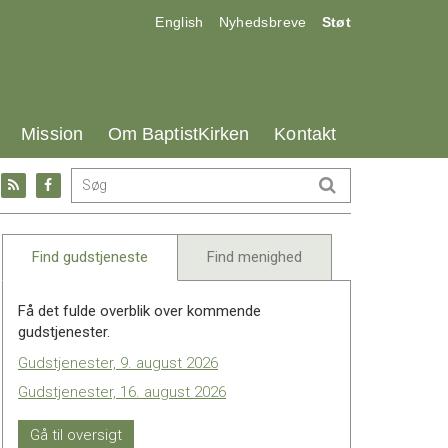
17.0:
18.0:
19.0:
English
Nyhedsbreve
Støt
25.0:
26.0:
27.0:
Mission
Om BaptistKirken
Kontakt
Gå
Gå
til:
til:
l
RSS
Facebook
feed
Find gudstjeneste
Find menighed
Få det fulde overblik over kommende
gudstjenester.
Gudstjenester, 9. august 2026
Gudstjenester, 16. august 2026
Gå til oversigt