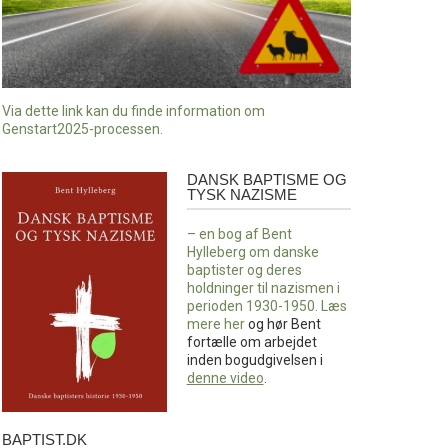
Via dette link kan du finde information om
Genstart2025-processen.
DANSK BAPTISME OG
Dansk
TYSK NAZISME
baptisme
og
– en bog af Bent
tysk
Hylleberg om danske
nazisme
baptister og deres
holdninger til nazismen i
perioden 1930-1950. Læs
mere
her
og hør Bent
fortælle om arbejdet
inden bogudgivelsen i
denne video
.
BAPTIST.DK
baptist.dk