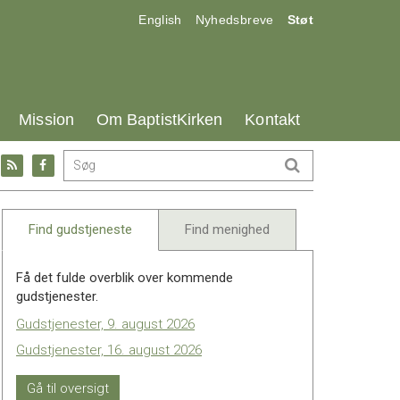
17.0:
18.0:
19.0:
English
Nyhedsbreve
Støt
25.0:
26.0:
27.0:
Mission
Om BaptistKirken
Kontakt
Gå
Gå
til:
til:
l
RSS
Facebook
feed
Find gudstjeneste
Find menighed
Få det fulde overblik over kommende
gudstjenester.
Gudstjenester, 9. august 2026
Gudstjenester, 16. august 2026
Gå til oversigt