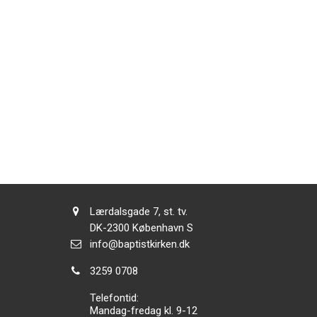
Adresse:
Lærdalsgade 7, st. tv.
Adresse:
DK-2300
København S
Send
info@baptistkirken.dk
email:
Tlf.:
3259 0708
Telefontid:
Mandag-fredag kl. 9-12