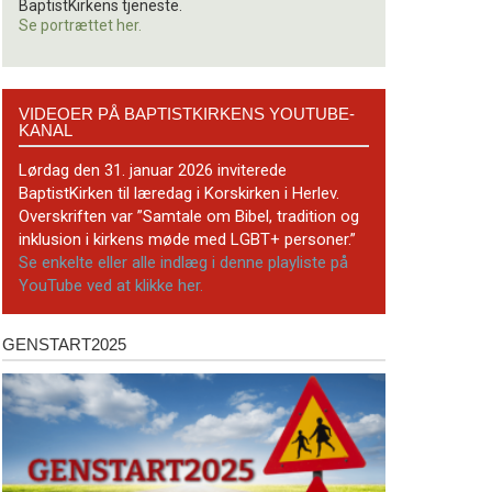
BaptistKirkens tjeneste.
Se portrættet her.
Videoer
VIDEOER PÅ BAPTISTKIRKENS YOUTUBE-
på
KANAL
BaptistKirkens
YouTube-
Lørdag den 31. januar 2026 inviterede
kanal
BaptistKirken til læredag i Korskirken i Herlev.
Overskriften var ”Samtale om Bibel, tradition og
inklusion i kirkens møde med LGBT+ personer.”
Se enkelte eller alle indlæg i denne playliste på
YouTube ved at klikke her.
GENSTART2025
Genstart2025