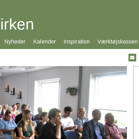
irken
21.0:
22.0:
23.0:
24.0:
Nyheder
Kalender
Inspiration
Værktøjskassen
Gå
til:
Emai