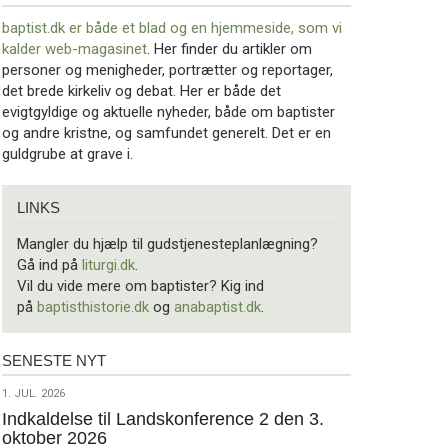
baptist.dk er både et blad og en
hjemmeside, som vi
kalder web-magasinet
. Her finder du artikler om
personer og menigheder, portrætter og reportager,
det brede kirkeliv og debat. Her er både det
evigtgyldige og aktuelle nyheder, både om baptister
og andre kristne, og samfundet generelt. Det er en
guldgrube at grave i.
Links
LINKS
Mangler du hjælp til gudstjenesteplanlægning?
Gå ind på
liturgi.dk
.
Vil du vide mere om baptister? Kig ind
på
baptisthistorie.dk
og
anabaptist.dk
.
SENESTE NYT
Seneste
nyt
1.
1. JUL. 2026
jul.
Indkaldelse til Landskonference 2 den 3.
oktober 2026
2026