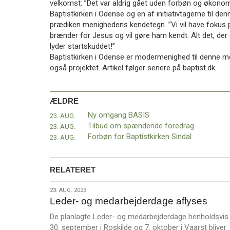
velkomst: ”Det var aldrig gået uden forbøn og økonom
Baptistkirken i Odense og en af initiativtagerne til d
prædiken menighedens kendetegn. ”Vi vil have fokus 
brænder for Jesus og vil gøre ham kendt. Alt det, der
lyder startskuddet!”
Baptistkirken i Odense er modermenighed til denne me
også projektet. Artikel følger senere på baptist.dk.
ÆLDRE
Ny omgang BASIS
23. AUG.
Tilbud om spændende foredrag
23. AUG.
Forbøn for Baptistkirken Sindal
23. AUG.
RELATERET
23.
23. AUG. 2023
Leder- og medarbejderdage aflyses
aug.
2023
De planlagte Leder- og medarbejderdage henholdsvis
30. september i Roskilde og 7. oktober i Vaarst bliver