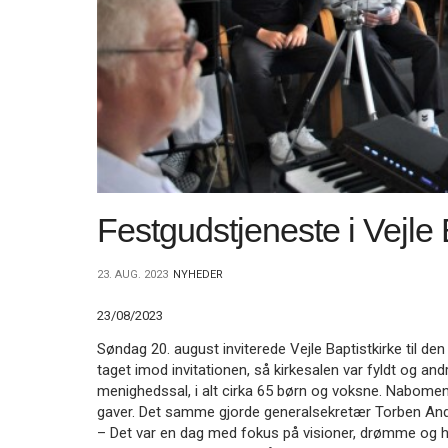
11.0:
Kalender
12.0:
Inspiration
13.0:
Værktøjskassen
14.0:
Mission
15.0:
Om
BaptistKirken
16.0:
Kontakt
Næste
indlæg:
Leder-
Festgudstjeneste i Vejle 
og
medarbejderdage
aflyses
Forrige
23. AUG. 2023
NYHEDER
indlæg:
Ny
23/08/2023
omgang
Søndag 20. august inviterede Vejle Baptistkirke til de
BASIS
taget imod invitationen, så kirkesalen var fyldt og an
menighedssal, i alt cirka 65 børn og voksne. Nabomeni
gaver. Det samme gjorde generalsekretær Torben And
– Det var en dag med fokus på visioner, drømme og 