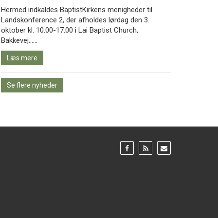
Hermed indkaldes BaptistKirkens menigheder til
Landskonference 2, der afholdes lørdag den 3.
oktober kl. 10.00-17.00 i Lai Baptist Church,
Læs
Bakkevej……
mere
Læs mere
Se flere nyheder
Gå
Gå
Gå
til:
til:
til:
Facebook
RSS
Email
feed