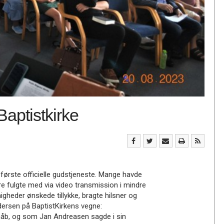
Baptistkirke
n første officielle gudstjeneste. Mange havde
dre fulgte med via video transmission i mindre
gheder ønskede tillykke, bragte hilsner og
ersen på BaptistKirkens vegne:
håb, og som Jan Andreasen sagde i sin