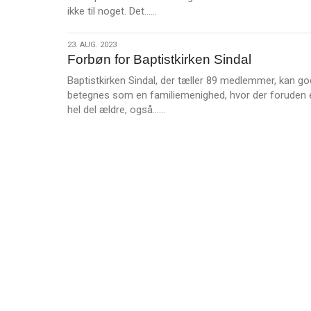
L
ikke til noget. Det……
æ
s
23.
23. AUG. 2023
m
Forbøn for Baptistkirken Sindal
aug.
e
2023
Baptistkirken Sindal, der tæller 89 medlemmer, kan go
r
betegnes som en familiemenighed, hvor der foruden 
e
L
hel del ældre, også……
æ
s
m
e
r
e