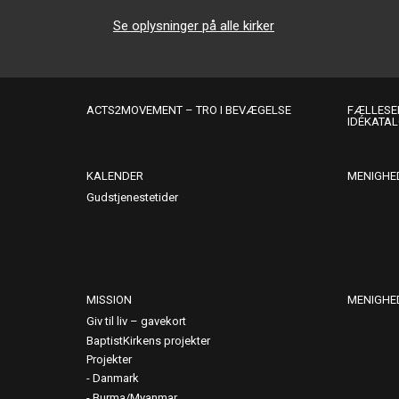
Se oplysninger på alle kirker
ACTS2MOVEMENT – TRO I BEVÆGELSE
FÆLLESER
IDÉKATA
KALENDER
MENIGHE
Gudstjenestetider
MISSION
MENIGHE
Giv til liv – gavekort
BaptistKirkens projekter
Projekter
Danmark
Burma/Myanmar