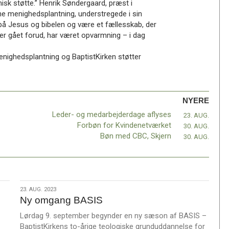
isk støtte.” Henrik Søndergaard, præst i
enne menighedsplantning, understregede i sin
på Jesus og bibelen og være et fællesskab, der
 er gået forud, har været opvarmning – i dag
nighedsplantning og BaptistKirken støtter
NYERE
Leder- og medarbejderdage aflyses
23. AUG.
Forbøn for Kvindenetværket
30. AUG.
Bøn med CBC, Skjern
30. AUG.
23.
23. AUG. 2023
Ny omgang BASIS
aug.
2023
Lørdag 9. september begynder en ny sæson af BASIS –
BaptistKirkens to-årige teologiske grunduddannelse for