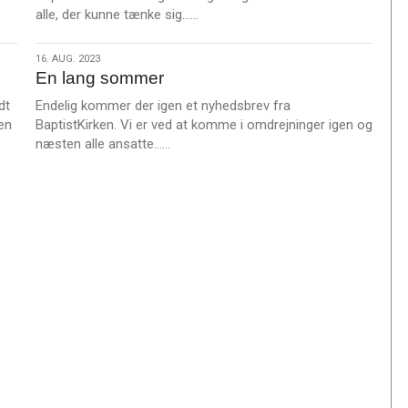
L
alle, der kunne tænke sig……
æ
s
16.
16. AUG. 2023
m
En lang sommer
aug.
e
2023
dt
Endelig kommer der igen et nyhedsbrev fra
r
en
BaptistKirken. Vi er ved at komme i omdrejninger igen og
e
L
næsten alle ansatte……
æ
s
m
e
r
e