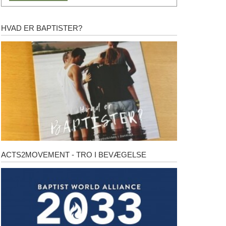
HVAD ER BAPTISTER?
Hvad
er
baptister?
ACTS2MOVEMENT - TRO I BEVÆGELSE
Acts2Movement
-
Tro
i
bevægelse