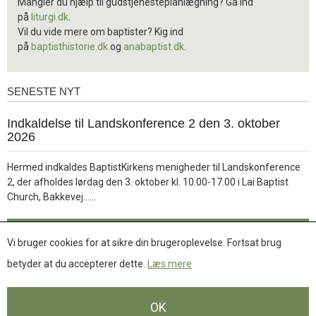
Mangler du hjælp til gudstjenesteplanlægning? Gå ind
på
liturgi.dk
.
Vil du vide mere om baptister? Kig ind
på
baptisthistorie.dk
og
anabaptist.dk
.
SENESTE NYT
Seneste
nyt
1.
Indkaldelse til Landskonference 2 den 3. oktober
jul.
2026
2026
Hermed indkaldes BaptistKirkens menigheder til Landskonference
2, der afholdes lørdag den 3. oktober kl. 10.00-17.00 i Lai Baptist
Læs
Church, Bakkevej……
mere
Læs mere
Vi bruger cookies for at sikre din brugeroplevelse. Fortsat brug
betyder at du accepterer dette.
Læs mere
Se flere nyheder
OK