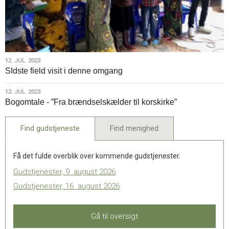
12.
12. JUL. 2023
SIdste field visit i denne omgang
jul.
2023
12.
12. JUL. 2023
Bogomtale - ”Fra brændselskælder til korskirke”
jul.
2023
Find gudstjeneste
Find menighed
Få det fulde overblik over kommende gudstjenester.
Gudstjenester, 9. august 2026
Gudstjenester, 16. august 2026
Gå til oversigt