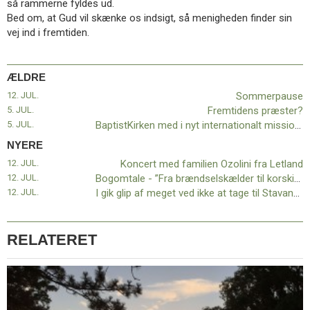
så rammerne fyldes ud.
11.0:
Kalender
Bed om, at Gud vil skænke os indsigt, så menigheden finder sin
12.0:
Inspiration
vej ind i fremtiden.
13.0:
Værktøjskassen
14.0:
Mission
15.0:
Om
ÆLDRE
BaptistKirken
16.0:
Kontakt
12. JUL.
Sommerpause
5. JUL.
Fremtidens præster?
Næste
5. JUL.
BaptistKirken med i nyt internationalt missionalt netværk
indlæg:
NYERE
Koncert
med
12. JUL.
Koncert med familien Ozolini fra Letland
familien
12. JUL.
Bogomtale - ”Fra brændselskælder til korskirke”
Ozolini
12. JUL.
I gik glip af meget ved ikke at tage til Stavanger
fra
Letland
Forrige
indlæg:
RELATERET
Sommerpause