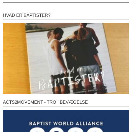
HVAD ER BAPTISTER?
Hvad
er
baptister?
ACTS2MOVEMENT - TRO I BEVÆGELSE
Acts2Movement
-
Tro
i
bevægelse