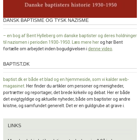
DANSK BAPTISME OG TYSK NAZISME
– en bog af Bent Hylleberg om danske baptister og deres holdninger
til nazismen i perioden 1930-1950. Læs mere
her
og hør Bent
fortælle om arbejdet inden bogudgivelsen i
denne video
.
BAPTIST.DK
baptist.dk
baptist.dk er både et blad og en
hjemmeside, som vi kalder web-
magasinet
. Her finder du artikler om personer og menigheder,
portrætter og reportager, det brede kirkeliv og debat. Her er både
det evigtgyldige og aktuelle nyheder, både om baptister og andre
kristne, og samfundet generelt. Det er en guldgrube at grave i.
Links
LINKS