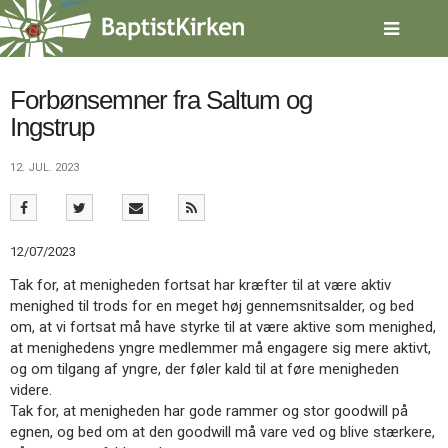
Spring
menu
over
og
gå
Forbønsemner fra Saltum og
til
Ingstrup
indhold
Vend
tilbage
12. JUL. 2023
til
forsiden
Gå
1.0:
Forside
til
2.0:
Nyheder
12/07/2023
vores
3.0:
Kalender
guide
4.0:
Inspiration
Tak for, at menigheden fortsat har kræfter til at være aktiv
for
5.0:
Værktøjskassen
menighed til trods for en meget høj gennemsnitsalder, og bed
tilgængelighed
6.0:
Mission
om, at vi fortsat må have styrke til at være aktive som menighed,
7.0:
Om
at menighedens yngre medlemmer må engagere sig mere aktivt,
BaptistKirken
og om tilgang af yngre, der føler kald til at føre menigheden
8.0:
Kontakt
videre.
Tak for, at menigheden har gode rammer og stor goodwill på
9.0:
Forside
egnen, og bed om at den goodwill må vare ved og blive stærkere,
10.0:
Nyheder