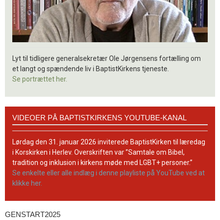
Lyt til tidligere generalsekretær Ole Jørgensens fortælling om
et langt og spændende liv i BaptistKirkens tjeneste.
Se portrættet her.
Videoer
VIDEOER PÅ BAPTISTKIRKENS YOUTUBE-KANAL
på
BaptistKirkens
YouTube-
Lørdag den 31. januar 2026 inviterede BaptistKirken til læredag
kanal
i Korskirken i Herlev. Overskriften var ”Samtale om Bibel,
tradition og inklusion i kirkens møde med LGBT+ personer.”
Se enkelte eller alle indlæg i denne playliste på YouTube ved at
klikke her.
GENSTART2025
Genstart2025