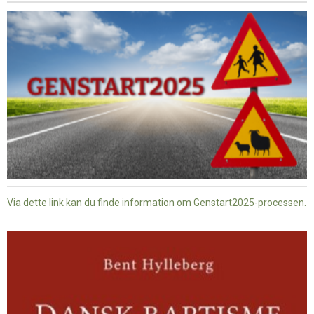
Via dette link kan du finde information om Genstart2025-processen.
Dansk
baptisme
og
tysk
nazisme