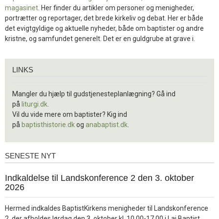
magasinet
. Her finder du artikler om personer og menigheder,
portrætter og reportager, det brede kirkeliv og debat. Her er både
det evigtgyldige og aktuelle nyheder, både om baptister og andre
kristne, og samfundet generelt. Det er en guldgrube at grave i.
Links
LINKS
Mangler du hjælp til gudstjenesteplanlægning? Gå ind
på
liturgi.dk
.
Vil du vide mere om baptister? Kig ind
på
baptisthistorie.dk
og
anabaptist.dk
.
SENESTE NYT
Seneste
nyt
1.
Indkaldelse til Landskonference 2 den 3. oktober
jul.
2026
2026
Hermed indkaldes BaptistKirkens menigheder til Landskonference
2, der afholdes lørdag den 3. oktober kl. 10.00-17.00 i Lai Baptist