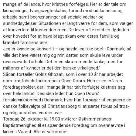
11.0:
Kalender
mange af de lande, hvor kristnes forfølges. Her er der tale om
12.0:
Inspiration
kidnapninger, tvangsægteskaber, forbud mod uddannelse og
13.0:
Værktøjskassen
arbejde samt begrænsninger på sociale ydelser og
14.0:
Mission
sundhedsydelser. Situationen er langt værre for dem, som vælger
15.0:
Om
at konvertere til kristendommen. De lever ofte med en dødsdom
BaptistKirken
over hovedet for at have bragt skam over deres familie og
16.0:
Kontakt
krænket familiens ære.
Jeg er kvinde og konvertit – og havde jeg ikke boet i Danmark, så
Næste
ville det have været mig og min datter, som skulle leve under
indlæg:
ovennævnte forhold. Det er en skræmmende tanke, men for
Chin
millioner af kvinder er det den barske virkelighed.”
Bethel
Sådan fortæller Golriz Ghozati, som i over 10 år har arbejdet
Church
som trosfrihedsforkæmper i Open Doors. Hun er en erfaren
Skjern
foredragsholder, der i mange år har talt forfulgte kristnes sag
vil
over hele landet. Desuden leder hun Open Doors’
gerne
fortalervirksomhed i Danmark, hvor hun forsøger at engagere de
besøge
danske folkevalgte på Christiansborg til at sætte fokus på tros-
danske
og religionsfrihed verden over.
kirker
Torsdag 26. oktober kl. 19.00 inviterer Østhimmerlands
i
Baptistmenighed til et spændende foredrag om ovennævnte i
hele
kirken i Vaarst. Alle er velkomne!
Danmark
Forrige