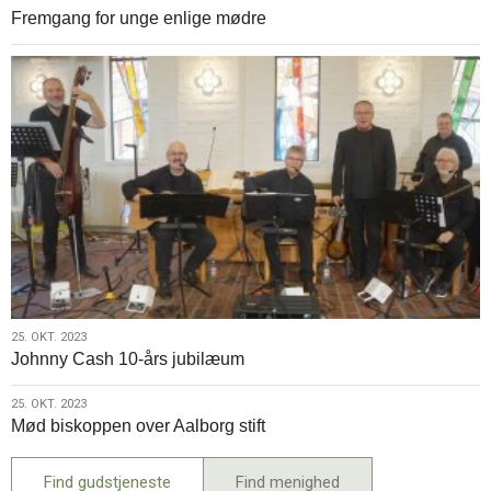
Fremgang for unge enlige mødre
okt.
2023
25.
25. OKT. 2023
Johnny Cash 10-års jubilæum
okt.
2023
25.
25. OKT. 2023
Mød biskoppen over Aalborg stift
okt.
2023
Find gudstjeneste
Find menighed