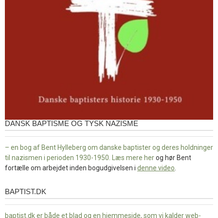
DANSK BAPTISME OG TYSK NAZISME
– en bog af Bent Hylleberg om danske baptister og deres holdninger
til nazismen i perioden 1930-1950. Læs mere
her
og hør Bent
fortælle om arbejdet inden bogudgivelsen i
denne video
.
BAPTIST.DK
baptist.dk
baptist.dk er både et blad og en
hjemmeside, som vi kalder web-