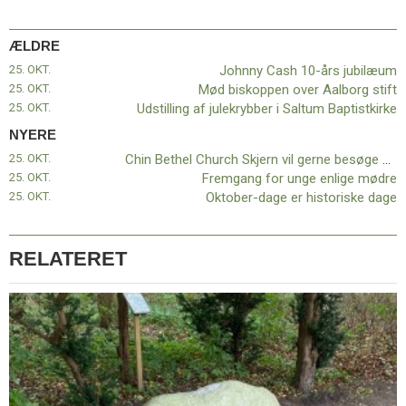
indlæg:
Johnny
ÆLDRE
Cash
10-
25. OKT.
Johnny Cash 10-års jubilæum
års
25. OKT.
Mød biskoppen over Aalborg stift
jubilæum
25. OKT.
Udstilling af julekrybber i Saltum Baptistkirke
NYERE
25. OKT.
Chin Bethel Church Skjern vil gerne besøge danske kirker i hele Danmark
25. OKT.
Fremgang for unge enlige mødre
25. OKT.
Oktober-dage er historiske dage
RELATERET