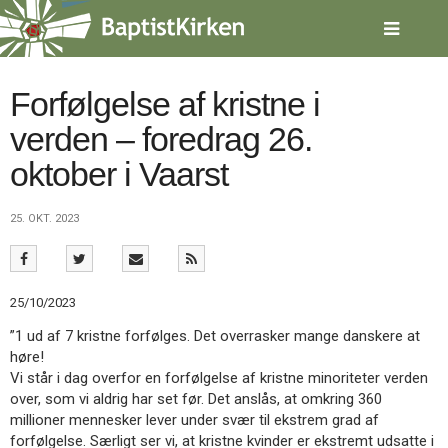
Spring
menu
over
og
gå
Forfølgelse af kristne i
til
verden – foredrag 26.
indhold
Vend
tilbage
oktober i Vaarst
til
forsiden
Gå
1.0:
Forside
25. OKT. 2023
til
2.0:
Nyheder
vores
3.0:
Kalender
guide
4.0:
Inspiration
for
5.0:
Værktøjskassen
25/10/2023
tilgængelighed
6.0:
Mission
”1 ud af 7 kristne forfølges. Det overrasker mange danskere at
7.0:
Om
høre!
BaptistKirken
Vi står i dag overfor en forfølgelse af kristne minoriteter verden
8.0:
Kontakt
over, som vi aldrig har set før. Det anslås, at omkring 360
9.0:
Forside
millioner mennesker lever under svær til ekstrem grad af
10.0:
Nyheder
forfølgelse. Særligt ser vi, at kristne kvinder er ekstremt udsatte i