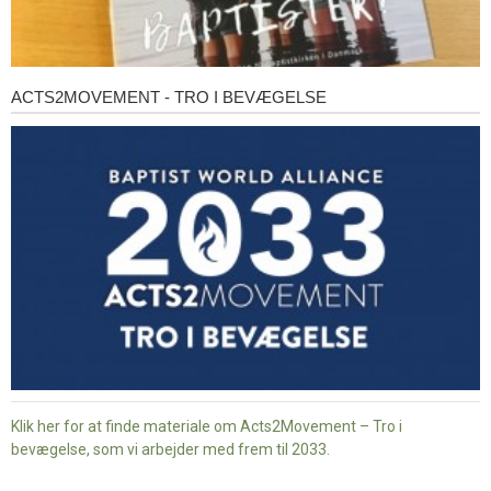
ACTS2MOVEMENT - TRO I BEVÆGELSE
Acts2Movement
-
Tro
i
bevægelse
Klik her for at finde materiale om Acts2Movement – Tro i
bevægelse, som vi arbejder med frem til 2033.