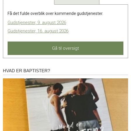
Få det fulde overblik over kommende gudstjenester.
Gudstjenester, 9. august 2026
Gudstjenester, 16. august 2026
Gå til oversigt
HVAD ER BAPTISTER?
Hvad
er
baptister?