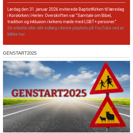
BaptistKirkens
YouTube-
Lørdag den 31. januar 2026 inviterede BaptistKirken til læredag
kanal
i Korskirken i Herlev. Overskriften var ”Samtale om Bibel,
tradition og inklusion i kirkens møde med LGBT+ personer.”
Se enkelte eller alle indlæg i denne playliste på YouTube ved at
klikke her.
GENSTART2025
Genstart2025