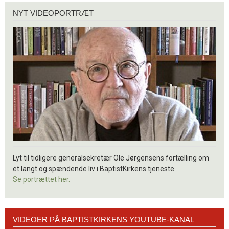
Nyt
NYT VIDEOPORTRÆT
videoportræt
Lyt til tidligere generalsekretær Ole Jørgensens fortælling om
et langt og spændende liv i BaptistKirkens tjeneste.
Se portrættet her.
Videoer
VIDEOER PÅ BAPTISTKIRKENS YOUTUBE-KANAL
på