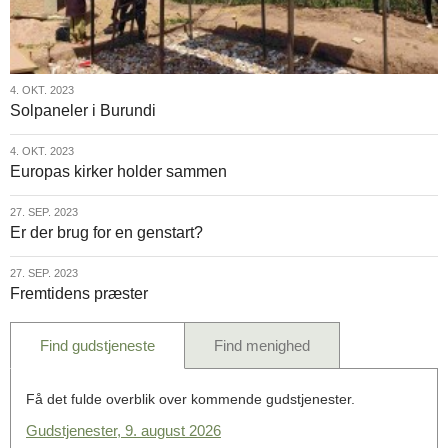
4.
4. OKT. 2023
Solpaneler i Burundi
okt.
2023
4.
4. OKT. 2023
Europas kirker holder sammen
okt.
2023
27.
27. SEP. 2023
Er der brug for en genstart?
sep.
2023
27.
27. SEP. 2023
Fremtidens præster
sep.
2023
Find gudstjeneste
Find menighed
Få det fulde overblik over kommende gudstjenester.
Gudstjenester, 9. august 2026