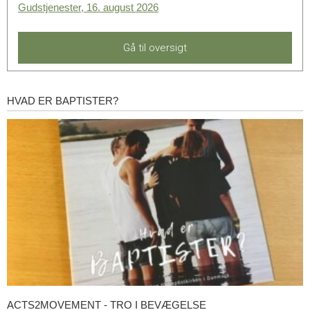
Gudstjenester, 16. august 2026
Gå til oversigt
HVAD ER BAPTISTER?
Hvad
er
baptister?
ACTS2MOVEMENT - TRO I BEVÆGELSE
Acts2Movement