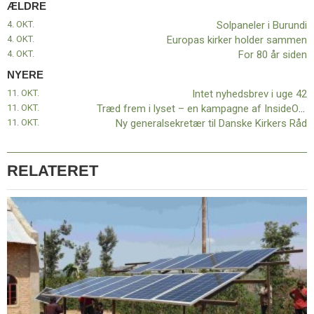
ÆLDRE
11.0:
Kalender
12.0:
Inspiration
4. OKT.
Solpaneler i Burundi
13.0:
Værktøjskassen
4. OKT.
Europas kirker holder sammen
14.0:
Mission
4. OKT.
For 80 år siden
15.0:
Om
NYERE
BaptistKirken
11. OKT.
Intet nyhedsbrev i uge 42
16.0:
Kontakt
11. OKT.
Træd frem i lyset – en kampagne af InsideOut
Næste
11. OKT.
Ny generalsekretær til Danske Kirkers Råd
indlæg:
Intet
nyhedsbrev
RELATERET
i
uge
42
Forrige
indlæg:
Solpaneler
i
Burundi