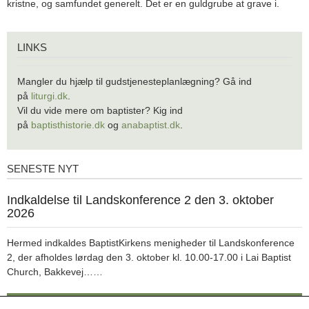
kristne, og samfundet generelt. Det er en guldgrube at grave i.
Links
LINKS
Mangler du hjælp til gudstjenesteplanlægning? Gå ind
på
liturgi.dk
.
Vil du vide mere om baptister? Kig ind
på
baptisthistorie.dk
og
anabaptist.dk
.
SENESTE NYT
Seneste
nyt
1.
Indkaldelse til Landskonference 2 den 3. oktober
jul.
2026
2026
Hermed indkaldes BaptistKirkens menigheder til Landskonference
2, der afholdes lørdag den 3. oktober kl. 10.00-17.00 i Lai Baptist
Læs
Church, Bakkevej……
mere