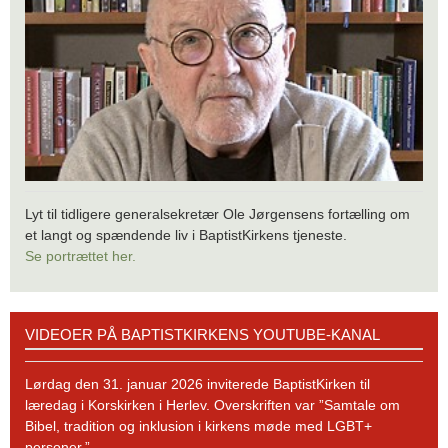
Lyt til tidligere generalsekretær Ole Jørgensens fortælling om
et langt og spændende liv i BaptistKirkens tjeneste.
Se portrættet her.
Videoer
VIDEOER PÅ BAPTISTKIRKENS YOUTUBE-KANAL
på
BaptistKirkens
YouTube-
Lørdag den 31. januar 2026 inviterede BaptistKirken til
kanal
læredag i Korskirken i Herlev. Overskriften var ”Samtale om
Bibel, tradition og inklusion i kirkens møde med LGBT+
personer.”