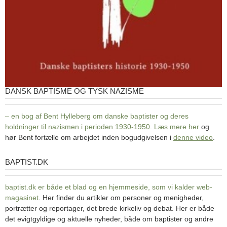
DANSK BAPTISME OG TYSK NAZISME
– en bog af Bent Hylleberg om danske baptister og deres
holdninger til nazismen i perioden 1930-1950. Læs mere
her
og
hør Bent fortælle om arbejdet inden bogudgivelsen i
denne video
.
BAPTIST.DK
baptist.dk
baptist.dk er både et blad og en
hjemmeside, som vi kalder web-
magasinet
. Her finder du artikler om personer og menigheder,
portrætter og reportager, det brede kirkeliv og debat. Her er både
det evigtgyldige og aktuelle nyheder, både om baptister og andre