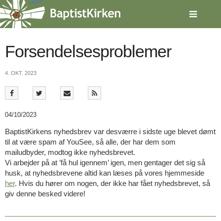
Spring
menu
over
og
gå
Forsendelsesproblemer
til
indhold
Vend
4. OKT. 2023
tilbage
til
forsiden
Gå
1.0:
Forside
04/10/2023
til
2.0:
Nyheder
vores
3.0:
Kalender
BaptistKirkens nyhedsbrev var desværre i sidste uge blevet dømt
guide
4.0:
Inspiration
til at være spam af YouSee, så alle, der har dem som
for
5.0:
Værktøjskassen
mailudbyder, modtog ikke nyhedsbrevet.
tilgængelighed
6.0:
Mission
Vi arbejder på at ’få hul igennem’ igen, men gentager det sig så
7.0:
Om
husk, at nyhedsbrevene altid kan læses på vores hjemmeside
BaptistKirken
her
. Hvis du hører om nogen, der ikke har fået nyhedsbrevet, så
8.0:
Kontakt
giv denne besked videre!
9.0:
Forside
10.0:
Nyheder