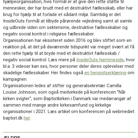
hjælpeorganisation, hvis formål er at give den rette støtte til
11.0:
Kalender
mennesker, der har brudt med et destruktivt fællesskab, eller har
12.0:
Inspiration
brug for hjælp til at forlade et sådant miljø. Samtidig er det
13.0:
Værktøjskassen
InsideOuts formål at tilbyde pårørende vejledning samt at samle
14.0:
Mission
og udbrede viden om sekterisme, destruktive fællesskaber og
15.0:
Om
negativ social kontrol i religiøse fællesskaber.
BaptistKirken
Organisationen har eksisteret siden 2016 og blev stiftet som en
16.0:
Kontakt
reaktion på, at det på daværende tidspunkt var meget svært at få
Næste
den rette hjælp til at bryde med et destruktivt fællesskab /
indlæg:
negativ social kontrol. Læs mere på
InsideOuts hjemmeside
, hvor
Ny
bl.a. 3 videoer kan ses, hvor personer deler deres oplevelser med
generalsekretær
skadelige fællesskaber. Her findes også
en hensigtserklæring
om
til
kampagnen.
Danske
Organisationen ledes af stifter og generalsekretær Camilla
Kirkers
Louise Johnson, som også medvirkede på konferencen ”Når
Råd
Forrige
kirken svigter”, som Baptistkirken i Danmark var medarrangør af
indlæg:
sammen med mange andre kirkesamfund og kirkelige
Intet
organisationer i 2021. Læs artikel om konferencen på webmediet
nyhedsbrev
baptist.dk
her
.
i
uge
42
ÆLDRE