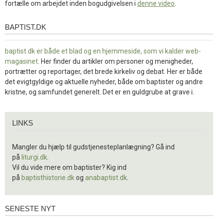
fortælle om arbejdet inden bogudgivelsen i
denne video
.
BAPTIST.DK
baptist.dk
baptist.dk er både et blad og en
hjemmeside, som vi kalder web-
magasinet
. Her finder du artikler om personer og menigheder,
portrætter og reportager, det brede kirkeliv og debat. Her er både
det evigtgyldige og aktuelle nyheder, både om baptister og andre
kristne, og samfundet generelt. Det er en guldgrube at grave i.
Links
LINKS
Mangler du hjælp til gudstjenesteplanlægning? Gå ind
på
liturgi.dk
.
Vil du vide mere om baptister? Kig ind
på
baptisthistorie.dk
og
anabaptist.dk
.
SENESTE NYT
Seneste