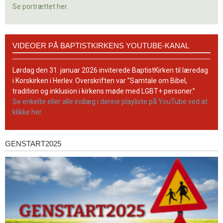
Se portrættet her.
Videoer
VIDEOER PÅ BAPTISTKIRKENS YOUTUBE-KANAL
på
BaptistKirkens
YouTube-
Lørdag den 31. januar 2026 inviterede BaptistKirken til læredag
kanal
i Korskirken i Herlev. Overskriften var ”Samtale om Bibel,
tradition og inklusion i kirkens møde med LGBT+ personer.”
Se enkelte eller alle indlæg i denne playliste på YouTube ved at
klikke her.
GENSTART2025
Genstart2025