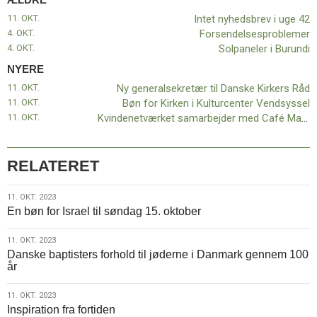
11. OKT.
Intet nyhedsbrev i uge 42
4. OKT.
Forsendelsesproblemer
4. OKT.
Solpaneler i Burundi
NYERE
11. OKT.
Ny generalsekretær til Danske Kirkers Råd
11. OKT.
Bøn for Kirken i Kulturcenter Vendsyssel
11. OKT.
Kvindenetværket samarbejder med Café Mandfred
RELATERET
11.
11. OKT. 2023
En bøn for Israel til søndag 15. oktober
okt.
2023
11.
11. OKT. 2023
Danske baptisters forhold til jøderne i Danmark gennem 100
okt.
år
2023
11.
11. OKT. 2023
Inspiration fra fortiden
okt.