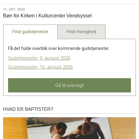
2023
11.
11. OKT. 2023
Bøn for Kirken i Kulturcenter Vendsyssel
okt.
2023
Find gudstjeneste
Find menighed
Få det fulde overblik over kommende gudstjenester.
Gudstjenester, 9. august 2026
Gudstjenester, 16. august 2026
Gå til oversigt
HVAD ER BAPTISTER?
Hvad
er
baptister?