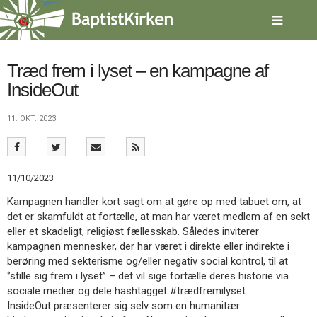
Spring
menu
over
og
gå
Træd frem i lyset – en kampagne af
til
InsideOut
indhold
Vend
tilbage
11. OKT. 2023
til
forsiden
Gå
1.0:
Forside
til
2.0:
Nyheder
11/10/2023
vores
3.0:
Kalender
guide
4.0:
Inspiration
Kampagnen handler kort sagt om at gøre op med tabuet om, at
for
5.0:
Værktøjskassen
det er skamfuldt at fortælle, at man har været medlem af en sekt
tilgængelighed
6.0:
Mission
eller et skadeligt, religiøst fællesskab. Således inviterer
7.0:
Om
kampagnen mennesker, der har været i direkte eller indirekte i
BaptistKirken
berøring med sekterisme og/eller negativ social kontrol, til at
8.0:
Kontakt
‘’stille sig frem i lyset’’ – det vil sige fortælle deres historie via
sociale medier og dele hashtagget #trædfremilyset.
9.0:
Forside
InsideOut præsenterer sig selv som en humanitær
10.0:
Nyheder