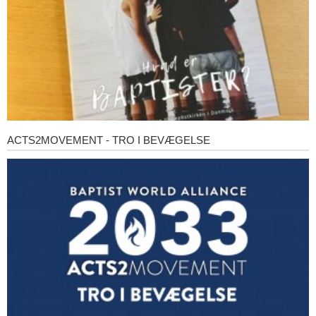
ACTS2MOVEMENT - TRO I BEVÆGELSE
Acts2Movement
-
Tro
i
bevægelse