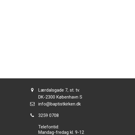
Adresse:
Lærdalsgade 7, st. tv.
Adresse:
DK-2300
København S
Send
info@baptistkirken.dk
email:
Tlf.:
3259 0708
Telefontid:
Mandag-fredag kl. 9-12