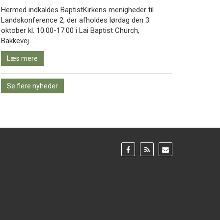
Hermed indkaldes BaptistKirkens menigheder til
Landskonference 2, der afholdes lørdag den 3.
oktober kl. 10.00-17.00 i Lai Baptist Church,
Læs
Bakkevej……
mere
Læs mere
Se flere nyheder
Gå
Gå
Gå
til:
til:
til:
Facebook
RSS
Email
feed