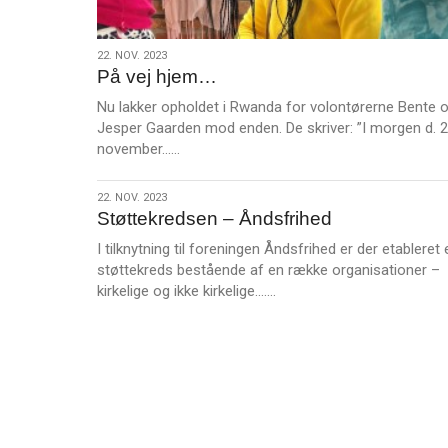
22.
22. NOV. 2023
På vej hjem…
nov.
2023
Nu lakker opholdet i Rwanda for volontørerne Bente 
Jesper Gaarden mod enden. De skriver: ”I morgen d. 2
L
november……
æ
s
22.
22. NOV. 2023
m
Støttekredsen – Åndsfrihed
nov.
e
2023
I tilknytning til foreningen Åndsfrihed er der etableret 
r
støttekreds bestående af en række organisationer –
e
L
kirkelige og ikke kirkelige.……
æ
s
m
e
r
e