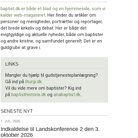
baptist.dk er både et blad og en
hjemmeside, som vi
kalder web-magasinet
. Her finder du artikler om
personer og menigheder, portrætter og reportager,
det brede kirkeliv og debat. Her er både det
evigtgyldige og aktuelle nyheder, både om baptister
og andre kristne, og samfundet generelt. Det er en
guldgrube at grave i.
Links
LINKS
Mangler du hjælp til gudstjenesteplanlægning?
Gå ind på
liturgi.dk
.
Vil du vide mere om baptister? Kig ind
på
baptisthistorie.dk
og
anabaptist.dk
.
SENESTE NYT
Seneste
nyt
1.
1. JUL. 2026
jul.
Indkaldelse til Landskonference 2 den 3.
oktober 2026
2026