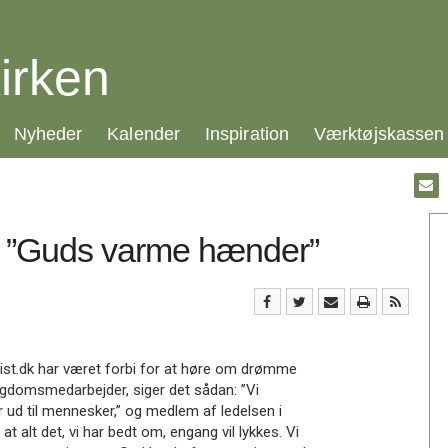
irken
21.0:
22.0:
23.0:
24.0:
Nyheder
Kalender
Inspiration
Værktøjskassen
Gå
til:
Emai
re ”Guds varme hænder”
tist.dk har været forbi for at høre om drømme
ngdomsmedarbejder, siger det sådan: ”Vi
 ud til mennesker,” og medlem af ledelsen i
t alt det, vi har bedt om, engang vil lykkes. Vi