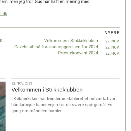
ennem, men jeg tror, Gud har haft en mening med
t.dk
.
NYERE
Modkraft – FrikirkeNets lederkonference 2023
Velkommen i Strikkeklubben
22. NOV.
Gavebeløb på forskudsopgørelsen for 2024
22. NOV.
Præstekonvent 2024
22. NOV.
22.
22. NOV. 2023
Velkommen i Strikkeklubben
nov.
2023
I Købnerkirken har kvinderne etableret et netværk, hvor
håndarbejde baner vejen for de svære spørgsmål. En
L
gang om måneden samler……
æ
s
m