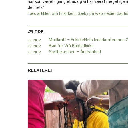
har kun været i gang et år, og vi har været meget ig
11.0:
Kalender
det hele.”
12.0:
Inspiration
Læs artiklen om Frikirken i Sæby på webmediet baptis
13.0:
Værktøjskassen
14.0:
Mission
15.0:
Om
ÆLDRE
BaptistKirken
16.0:
Kontakt
22. NOV.
Bøn for Vrå Baptistkirke
22. NOV.
Næste
Støttekredsen – Åndsfrihed
22. NOV.
indlæg:
Velkommen
i
RELATERET
Strikkeklubben
Forrige
indlæg:
Modkraft
–
FrikirkeNets
lederkonference
2023