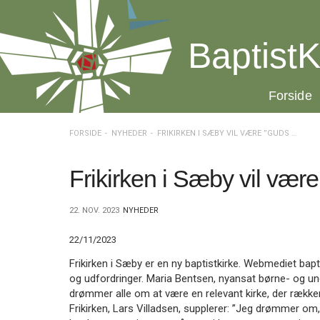
Spring
menu
over
BaptistK
og
gå
til
20.0:
Forside
indhold
Vend
tilbage
til
FORSIDE
NYHEDER
FRIKIRKEN I SÆBY VIL VÆRE ”GUDS VARME HÆNDER”
forsiden
Gå
1.0:
Forside
til
2.0:
Nyheder
Frikirken i Sæby vil væ
vores
3.0:
Kalender
guide
4.0:
Inspiration
22. NOV. 2023
NYHEDER
for
5.0:
Værktøjskassen
tilgængelighed
6.0:
Mission
22/11/2023
7.0:
Om
BaptistKirken
Frikirken i Sæby er en ny baptistkirke. Webmediet bap
8.0:
Kontakt
og udfordringer. Maria Bentsen, nyansat børne- og u
drømmer alle om at være en relevant kirke, der rækker
9.0:
Forside
Frikirken, Lars Villadsen, supplerer: ”Jeg drømmer om, a
10.0:
Nyheder