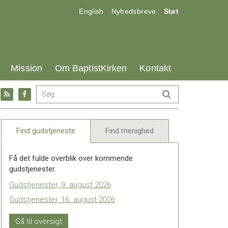
17.0:
18.0:
19.0:
English
Nyhedsbreve
Støt
25.0:
26.0:
27.0:
Mission
Om BaptistKirken
Kontakt
Gå
Gå
til:
til:
l
RSS
Facebook
feed
Find gudstjeneste
Find menighed
Få det fulde overblik over kommende
gudstjenester.
Gudstjenester, 9. august 2026
Gudstjenester, 16. august 2026
Gå til oversigt