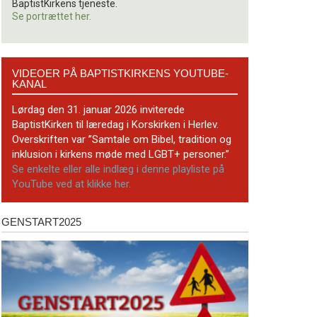
BaptistKirkens tjeneste.
Se portrættet her.
Videoer
VIDEOER PÅ BAPTISTKIRKENS YOUTUBE-
på
KANAL
BaptistKirkens
YouTube-
Lørdag den 31. januar 2026 inviterede
kanal
BaptistKirken til læredag i Korskirken i Herlev.
Overskriften var ”Samtale om Bibel, tradition og
inklusion i kirkens møde med LGBT+ personer.”
Se enkelte eller alle indlæg i denne playliste på
YouTube ved at klikke her.
GENSTART2025
Genstart2025