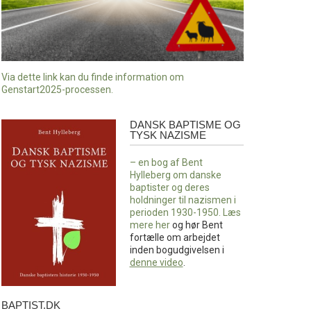
Via dette link kan du finde information om
Genstart2025-processen.
DANSK BAPTISME OG
Dansk
TYSK NAZISME
baptisme
og
– en bog af Bent
tysk
Hylleberg om danske
nazisme
baptister og deres
holdninger til nazismen i
perioden 1930-1950. Læs
mere
her
og hør Bent
fortælle om arbejdet
inden bogudgivelsen i
denne video
.
BAPTIST.DK
baptist.dk