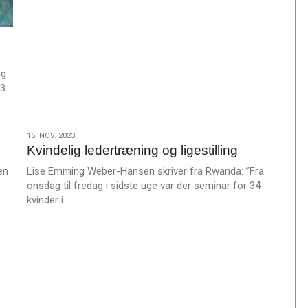
e
r
e
og
3.
15.
15. NOV. 2023
Kvindelig ledertræning og ligestilling
nov.
2023
en
Lise Emming Weber-Hansen skriver fra Rwanda: ”Fra
onsdag til fredag i sidste uge var der seminar for 34
L
kvinder i……
æ
s
m
e
r
e