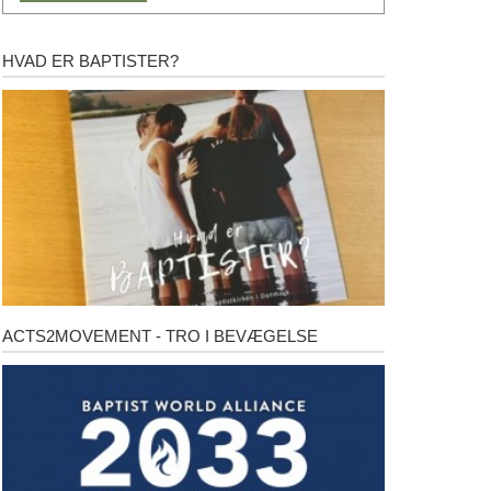
HVAD ER BAPTISTER?
Hvad
er
baptister?
ACTS2MOVEMENT - TRO I BEVÆGELSE
Acts2Movement
-
Tro
i
bevægelse