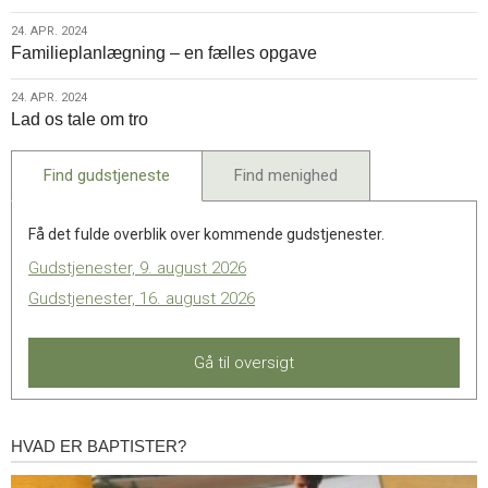
2024
24.
24. APR. 2024
Familieplanlægning – en fælles opgave
apr.
2024
24.
24. APR. 2024
Lad os tale om tro
apr.
2024
Find gudstjeneste
Find menighed
Få det fulde overblik over kommende gudstjenester.
Gudstjenester, 9. august 2026
Gudstjenester, 16. august 2026
Gå til oversigt
HVAD ER BAPTISTER?
Hvad
er