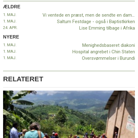
11.0:
Kalender
ÆLDRE
12.0:
Inspiration
1. MAJ.
Vi ventede en præst, men de sendte en dame…
13.0:
Værktøjskassen
1. MAJ.
Saltum Festdage - også i Baptistkirken
14.0:
Mission
24. APR.
Lise Emming tilbage i Afrika
15.0:
Om
BaptistKirken
NYERE
16.0:
Kontakt
1. MAJ.
Menighedsbaseret diakoni
1. MAJ.
Hospital angrebet i Chin Staten
Næste
1. MAJ.
Oversvømmelser i Burundi
indlæg:
Menighedsbaseret
diakoni
Forrige
indlæg:
RELATERET
Vi
ventede
en
præst,
men
de
sendte
en
dame…