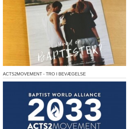
baptister?
ACTS2MOVEMENT - TRO I BEVÆGELSE
Acts2Movement
-
Tro
i
bevægelse