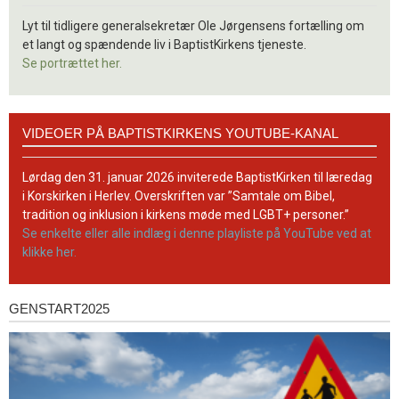
Lyt til tidligere generalsekretær Ole Jørgensens fortælling om
et langt og spændende liv i BaptistKirkens tjeneste.
Se portrættet her.
Videoer
VIDEOER PÅ BAPTISTKIRKENS YOUTUBE-KANAL
på
BaptistKirkens
YouTube-
Lørdag den 31. januar 2026 inviterede BaptistKirken til læredag
kanal
i Korskirken i Herlev. Overskriften var ”Samtale om Bibel,
tradition og inklusion i kirkens møde med LGBT+ personer.”
Se enkelte eller alle indlæg i denne playliste på YouTube ved at
klikke her.
GENSTART2025
Genstart2025