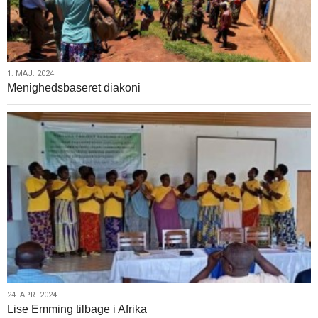
1.
1. MAJ. 2024
Menighedsbaseret diakoni
maj.
2024
24.
24. APR. 2024
Lise Emming tilbage i Afrika
apr.