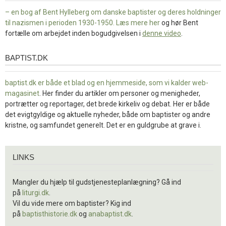
– en bog af Bent Hylleberg om danske baptister og deres holdninger
til nazismen i perioden 1930-1950. Læs mere
her
og hør Bent
fortælle om arbejdet inden bogudgivelsen i
denne video
.
BAPTIST.DK
baptist.dk
baptist.dk er både et blad og en
hjemmeside, som vi kalder web-
magasinet
. Her finder du artikler om personer og menigheder,
portrætter og reportager, det brede kirkeliv og debat. Her er både
det evigtgyldige og aktuelle nyheder, både om baptister og andre
kristne, og samfundet generelt. Det er en guldgrube at grave i.
Links
LINKS
Mangler du hjælp til gudstjenesteplanlægning? Gå ind
på
liturgi.dk
.
Vil du vide mere om baptister? Kig ind
på
baptisthistorie.dk
og
anabaptist.dk
.