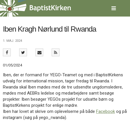
Spring
menu
over
og
gå
Iben Kragh Nørlund til Rwanda
til
indhold
Vend
1. MAJ. 2024
tilbage
til
forsiden
Gå
1.0:
Forside
01/05/2024
til
2.0:
Nyheder
Iben, der er formand for YEGO-Teamet og med i BaptistKirkens
vores
3.0:
Kalender
udvalg for international mission, tager fredag til Rwanda. I
guide
4.0:
Inspiration
Rwanda skal Iben mødes med de tre udsendte ungdomsledere,
for
5.0:
Værktøjskassen
mødes med AEBRs ledelse og medarbejdere samt besøge
tilgængelighed
6.0:
Mission
projekter. Iben besøger YEGOs projekt for udsatte børn og
7.0:
Om
BaptistKirkens projekt for enlige mødre.
BaptistKirken
Iben har lovet at skrive om oplevelserne på både
Facebook
og på
8.0:
Kontakt
instagram (søg på yego_rwanda).
9.0:
Forside
10.0:
Nyheder