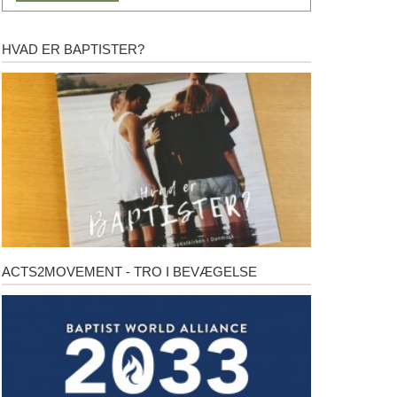
HVAD ER BAPTISTER?
Hvad
er
baptister?
ACTS2MOVEMENT - TRO I BEVÆGELSE
Acts2Movement
-
Tro
i
bevægelse