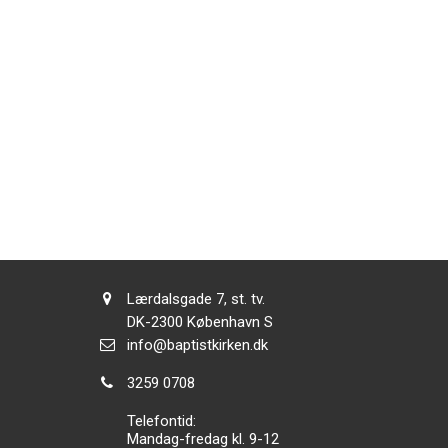
Adresse:
Lærdalsgade 7, st. tv.
Adresse:
DK-2300
København S
Send
info@baptistkirken.dk
email:
Tlf.:
3259 0708
Telefontid:
Mandag-fredag kl. 9-12