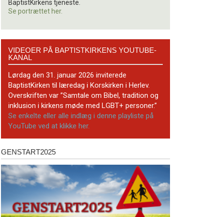
BaptistKirkens tjeneste.
Se portrættet her.
Videoer
VIDEOER PÅ BAPTISTKIRKENS YOUTUBE-
på
KANAL
BaptistKirkens
YouTube-
Lørdag den 31. januar 2026 inviterede
kanal
BaptistKirken til læredag i Korskirken i Herlev.
Overskriften var ”Samtale om Bibel, tradition og
inklusion i kirkens møde med LGBT+ personer.”
Se enkelte eller alle indlæg i denne playliste på
YouTube ved at klikke her.
GENSTART2025
Genstart2025