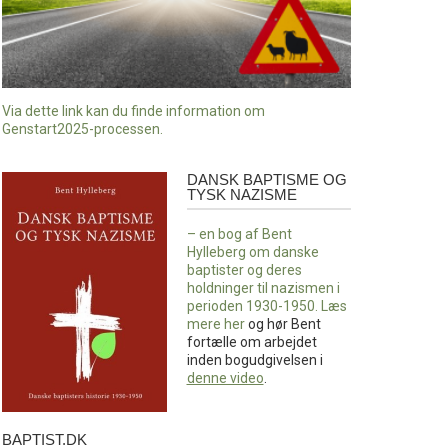
Via dette link kan du finde information om
Genstart2025-processen.
DANSK BAPTISME OG
Dansk
TYSK NAZISME
baptisme
og
– en bog af Bent
tysk
Hylleberg om danske
nazisme
baptister og deres
holdninger til nazismen i
perioden 1930-1950. Læs
mere
her
og hør Bent
fortælle om arbejdet
inden bogudgivelsen i
denne video
.
BAPTIST.DK
baptist.dk