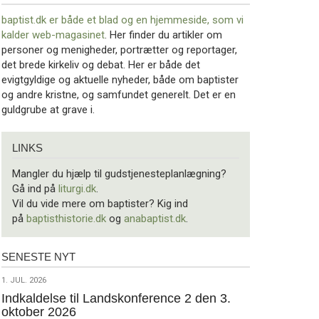
baptist.dk er både et blad og en
hjemmeside, som vi
kalder web-magasinet
. Her finder du artikler om
personer og menigheder, portrætter og reportager,
det brede kirkeliv og debat. Her er både det
evigtgyldige og aktuelle nyheder, både om baptister
og andre kristne, og samfundet generelt. Det er en
guldgrube at grave i.
Links
LINKS
Mangler du hjælp til gudstjenesteplanlægning?
Gå ind på
liturgi.dk
.
Vil du vide mere om baptister? Kig ind
på
baptisthistorie.dk
og
anabaptist.dk
.
SENESTE NYT
Seneste
nyt
1.
1. JUL. 2026
jul.
Indkaldelse til Landskonference 2 den 3.
oktober 2026
2026