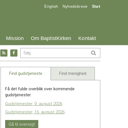
17.0:
18.0:
19.0:
English
Nyhedsbreve
Støt
25.0:
26.0:
27.0:
Mission
Om BaptistKirken
Kontakt
Gå
Gå
til:
til:
l
RSS
Facebook
feed
Find gudstjeneste
Find menighed
Få det fulde overblik over kommende
gudstjenester.
Gudstjenester, 9. august 2026
Gudstjenester, 16. august 2026
Gå til oversigt