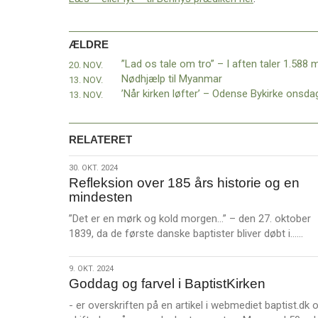
11.0:
Kalender
12.0:
Inspiration
13.0:
Værktøjskassen
ÆLDRE
14.0:
Mission
20. NOV.
15.0:
Om
Nødhjælp til Myanmar
13. NOV.
BaptistKirken
13. NOV.
16.0:
Kontakt
Næste
indlæg:
RELATERET
Støt
Rebild
30.
30. OKT. 2024
Efterskole
Forrige
Refleksion over 185 års historie og en
okt.
indlæg:
mindesten
2024
”Lad
”Det er en mørk og kold morgen…” – den 27. oktober
os
L
1839, da de første danske baptister bliver døbt i……
tale
æ
om
s
tro”
9.
9. OKT. 2024
m
Goddag og farvel i BaptistKirken
–
okt.
e
I
2024
- er overskriften på en artikel i webmediet baptist.dk
r
aften