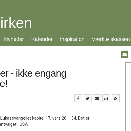
irken
21.0:
22.0:
23.0:
24.0:
Nyheder
Kalender
Inspiration
Værktøjskassen
Gå
til:
Emai
r - ikke engang
e!
Lukasevangeliet kapitel 17, vers 20 – 34. Det er
ntvalget i USA.