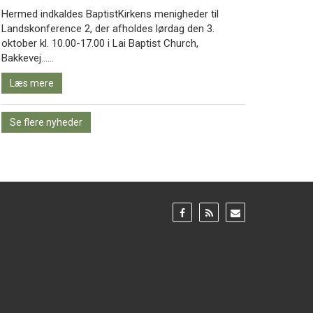
Hermed indkaldes BaptistKirkens menigheder til
Landskonference 2, der afholdes lørdag den 3.
oktober kl. 10.00-17.00 i Lai Baptist Church,
Læs
Bakkevej……
mere
Læs mere
Se flere nyheder
Gå
Gå
Gå
til:
til:
til:
Facebook
RSS
Email
feed