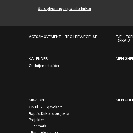
Se oplysninger på alle kirker
ACTS2MOVEMENT – TRO I BEVÆGELSE
FÆLLESER
IDÉKATA
KALENDER
MENIGHE
Gudstjenestetider
MISSION
MENIGHE
Giv til liv – gavekort
BaptistKirkens projekter
Projekter
Danmark
Burma/Myanmar