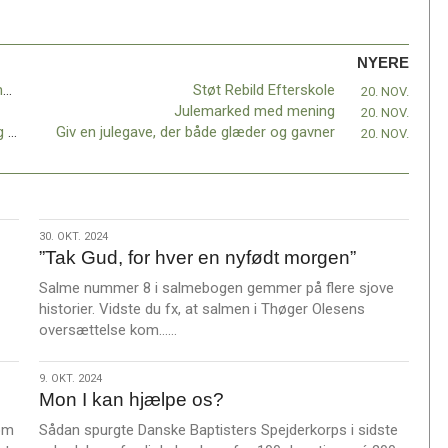
NYERE
”Lad os tale om tro” – I aften taler 1.588 mennesker om tro i et udsolgt Musikhuset i Aarhus
Støt Rebild Efterskole
20. NOV.
Julemarked med mening
20. NOV.
’Når kirken løfter’ – Odense Bykirke onsdag d. 15. januar 2025
Giv en julegave, der både glæder og gavner
20. NOV.
30.
30. OKT. 2024
”Tak Gud, for hver en nyfødt morgen”
okt.
2024
Salme nummer 8 i salmebogen gemmer på flere sjove
historier. Vidste du fx, at salmen i Thøger Olesens
L
oversættelse kom……
æ
s
9.
9. OKT. 2024
m
Mon I kan hjælpe os?
okt.
e
2024
 om
Sådan spurgte Danske Baptisters Spejderkorps i sidste
r