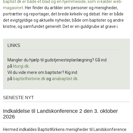
baptist.dk er både et blad og en
hjemmeside, som vi kalder web-
magasinet
. Her finder du artikler om personer og menigheder,
portrætter og reportager, det brede kirkeliv og debat. Her er både
det evigtgyldige og aktuelle nyheder, både om baptister og andre
kristne, og samfundet generelt. Det er en guldgrube at grave i.
Links
LINKS
Mangler du hjælp til gudstjenesteplanlægning? Gå ind
på
liturgi.dk
.
Vil du vide mere om baptister? Kig ind
på
baptisthistorie.dk
og
anabaptist.dk
.
SENESTE NYT
Seneste
nyt
1.
Indkaldelse til Landskonference 2 den 3. oktober
jul.
2026
2026
Hermed indkaldes BaptistKirkens menigheder til Landskonference