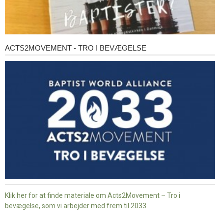
ACTS2MOVEMENT - TRO I BEVÆGELSE
Acts2Movement
-
Tro
i
bevægelse
Klik her for at finde materiale om Acts2Movement – Tro i
bevægelse, som vi arbejder med frem til 2033.