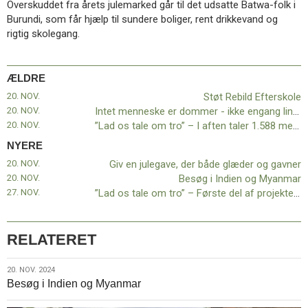
Overskuddet fra årets julemarked går til det udsatte Batwa-folk i
11.0:
Kalender
Burundi, som får hjælp til sundere boliger, rent drikkevand og
12.0:
Inspiration
rigtig skolegang.
13.0:
Værktøjskassen
14.0:
Mission
15.0:
Om
ÆLDRE
BaptistKirken
16.0:
Kontakt
20. NOV.
Støt Rebild Efterskole
20. NOV.
Intet menneske er dommer - ikke engang linjedommer - i Guds Rige!
Næste
20. NOV.
”Lad os tale om tro” – I aften taler 1.588 mennesker om tro i et udsolgt Musikhuset i Aarhus
indlæg:
Giv
NYERE
en
20. NOV.
Giv en julegave, der både glæder og gavner
julegave,
20. NOV.
Besøg i Indien og Myanmar
der
27. NOV.
”Lad os tale om tro” – Første del af projektet nærmer sig afslutningen
både
glæder
og
RELATERET
gavner
Forrige
indlæg:
20.
20. NOV. 2024
Støt
Besøg i Indien og Myanmar
nov.
Rebild
2024
Efterskole