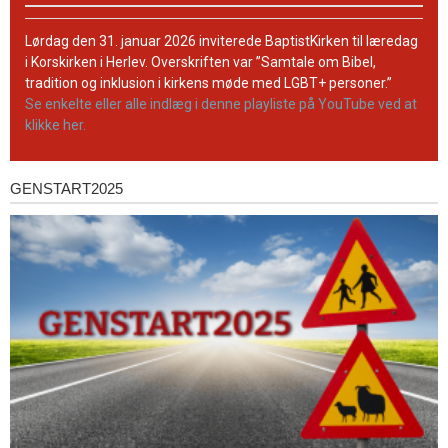
BaptistKirkens
YouTube-
Lørdag den 31. januar 2026 inviterede BaptistKirken til læredag
kanal
i Korskirken i Herlev. Overskriften var ”Samtale om Bibel,
tradition og inklusion i kirkens møde med LGBT+ personer.”
Se enkelte eller alle indlæg i denne playliste på YouTube ved at
klikke her.
GENSTART2025
Genstart2025