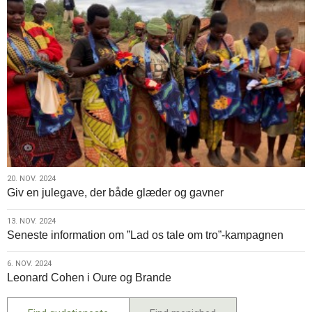
20.
20. NOV. 2024
Giv en julegave, der både glæder og gavner
nov.
2024
13.
13. NOV. 2024
Seneste information om ”Lad os tale om tro”-kampagnen
nov.
2024
6.
6. NOV. 2024
Leonard Cohen i Oure og Brande
nov.
2024