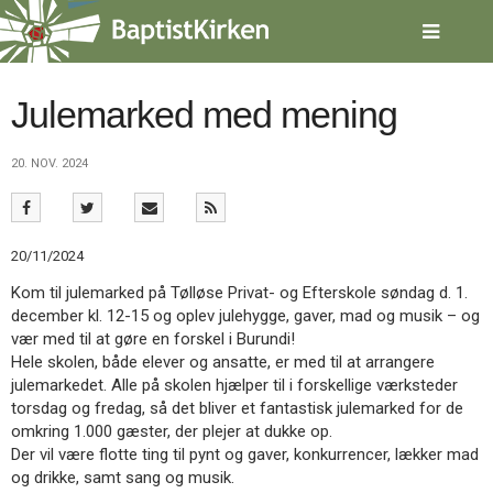
Spring
menu
over
og
gå
Julemarked med mening
til
indhold
Vend
20. NOV. 2024
tilbage
til
forsiden
Gå
1.0:
Forside
20/11/2024
til
2.0:
Nyheder
vores
3.0:
Kalender
Kom til julemarked på Tølløse Privat- og Efterskole søndag d. 1.
guide
4.0:
Inspiration
december kl. 12-15 og oplev julehygge, gaver, mad og musik – og
for
5.0:
Værktøjskassen
vær med til at gøre en forskel i Burundi!
tilgængelighed
6.0:
Mission
Hele skolen, både elever og ansatte, er med til at arrangere
7.0:
Om
julemarkedet. Alle på skolen hjælper til i forskellige værksteder
BaptistKirken
torsdag og fredag, så det bliver et fantastisk julemarked for de
8.0:
Kontakt
omkring 1.000 gæster, der plejer at dukke op.
Der vil være flotte ting til pynt og gaver, konkurrencer, lækker mad
9.0:
Forside
og drikke, samt sang og musik.
10.0:
Nyheder