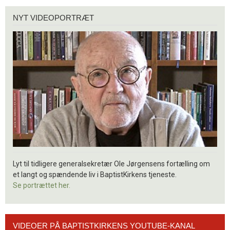
Nyt
NYT VIDEOPORTRÆT
videoportræt
Lyt til tidligere generalsekretær Ole Jørgensens fortælling om
et langt og spændende liv i BaptistKirkens tjeneste.
Se portrættet her.
Videoer
VIDEOER PÅ BAPTISTKIRKENS YOUTUBE-KANAL
på