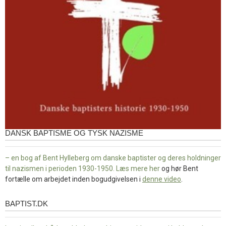
DANSK BAPTISME OG TYSK NAZISME
– en bog af Bent Hylleberg om danske baptister og deres holdninger
til nazismen i perioden 1930-1950. Læs mere
her
og hør Bent
fortælle om arbejdet inden bogudgivelsen i
denne video
.
BAPTIST.DK
baptist.dk