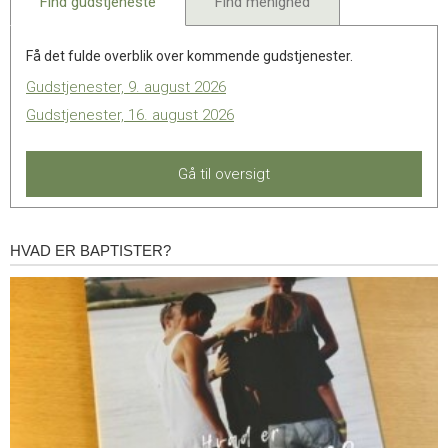
Find gudstjeneste
Find menighed
Få det fulde overblik over kommende gudstjenester.
Gudstjenester, 9. august 2026
Gudstjenester, 16. august 2026
Gå til oversigt
HVAD ER BAPTISTER?
Hvad
er
baptister?