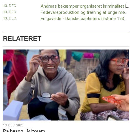
11.0:
Kalender
13. DEC.
Andreas bekæmper organiseret kriminalitet i Honduras
12.0:
Inspiration
13. DEC.
Fødevareproduktion og træning af unge mødre
13.0:
Værktøjskassen
13. DEC.
En gaveidé - Danske baptisters historie 1930-1950
14.0:
Mission
15.0:
Om
BaptistKirken
RELATERET
16.0:
Kontakt
Næste
indlæg:
Andreas
bekæmper
organiseret
kriminalitet
i
Honduras
Forrige
indlæg:
Forbøn
Karmelkirken
13.
13. DEC. 2023
På besøg i Mizoram