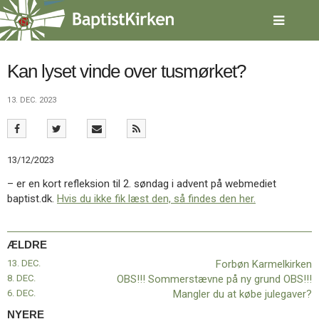
Spring
menu
over
og
gå
Kan lyset vinde over tusmørket?
til
indhold
Vend
13. DEC. 2023
tilbage
til
forsiden
Gå
1.0:
Forside
13/12/2023
til
2.0:
Nyheder
– er en kort refleksion til 2. søndag i advent på webmediet
vores
3.0:
Kalender
baptist.dk.
Hvis du ikke fik læst den, så findes den her.
guide
4.0:
Inspiration
for
5.0:
Værktøjskassen
tilgængelighed
6.0:
Mission
ÆLDRE
7.0:
Om
BaptistKirken
13. DEC.
Forbøn Karmelkirken
8.0:
Kontakt
8. DEC.
OBS!!! Sommerstævne på ny grund OBS!!!
6. DEC.
Mangler du at købe julegaver?
9.0:
Forside
10.0:
Nyheder
NYERE