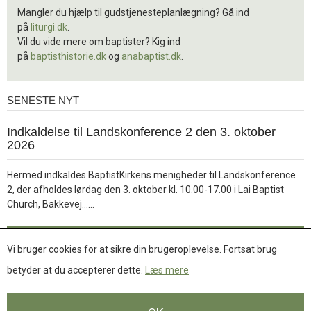
Mangler du hjælp til gudstjenesteplanlægning? Gå ind
på
liturgi.dk
.
Vil du vide mere om baptister? Kig ind
på
baptisthistorie.dk
og
anabaptist.dk
.
SENESTE NYT
Seneste
nyt
1.
Indkaldelse til Landskonference 2 den 3. oktober
jul.
2026
2026
Hermed indkaldes BaptistKirkens menigheder til Landskonference
2, der afholdes lørdag den 3. oktober kl. 10.00-17.00 i Lai Baptist
Læs
Church, Bakkevej……
mere
Læs mere
Vi bruger cookies for at sikre din brugeroplevelse. Fortsat brug
betyder at du accepterer dette.
Læs mere
Se flere nyheder