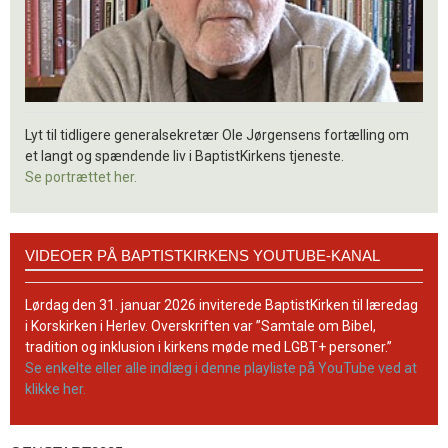
Lyt til tidligere generalsekretær Ole Jørgensens fortælling om
et langt og spændende liv i BaptistKirkens tjeneste.
Se portrættet her.
Videoer
VIDEOER PÅ BAPTISTKIRKENS YOUTUBE-KANAL
på
BaptistKirkens
YouTube-
Lørdag den 31. januar 2026 inviterede BaptistKirken til læredag
kanal
i Korskirken i Herlev. Overskriften var ”Samtale om Bibel,
tradition og inklusion i kirkens møde med LGBT+ personer.”
Se enkelte eller alle indlæg i denne playliste på YouTube ved at
klikke her.