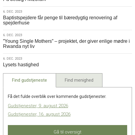
dec.
2023
6.
6. DEC. 2023
Baptistspejdere får penge til bæredygtig renovering af
dec.
spejderhuse
2023
6.
6. DEC. 2023
”Young Single Mothers” – projektet, der giver enlige mødre i
dec.
Rwanda nyt liv
2023
6.
6. DEC. 2023
Lysets hastighed
dec.
2023
Find gudstjeneste
Find menighed
Få det fulde overblik over kommende gudstjenester.
Gudstjenester, 9. august 2026
Gudstjenester, 16. august 2026
Gå til oversigt