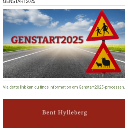
GENSTART2025
Genstart2025
Via dette link kan du finde information om Genstart2025-processen.
Dansk
baptisme
og
tysk
nazisme