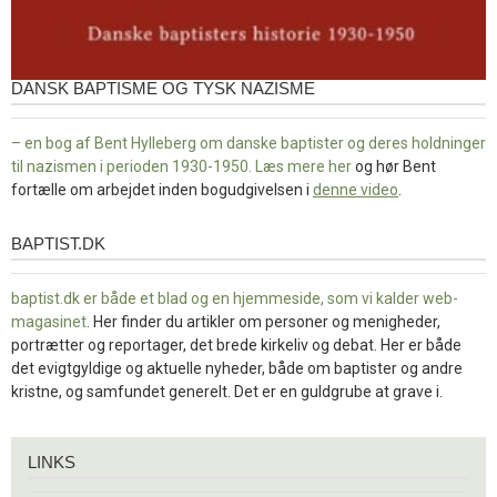
DANSK BAPTISME OG TYSK NAZISME
– en bog af Bent Hylleberg om danske baptister og deres holdninger
til nazismen i perioden 1930-1950. Læs mere
her
og hør Bent
fortælle om arbejdet inden bogudgivelsen i
denne video
.
BAPTIST.DK
baptist.dk
baptist.dk er både et blad og en
hjemmeside, som vi kalder web-
magasinet
. Her finder du artikler om personer og menigheder,
portrætter og reportager, det brede kirkeliv og debat. Her er både
det evigtgyldige og aktuelle nyheder, både om baptister og andre
kristne, og samfundet generelt. Det er en guldgrube at grave i.
Links
LINKS