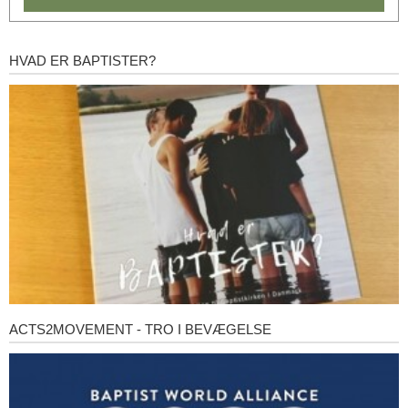
HVAD ER BAPTISTER?
Hvad
er
baptister?
ACTS2MOVEMENT - TRO I BEVÆGELSE
Acts2Movement
-
Tro
i
bevægelse