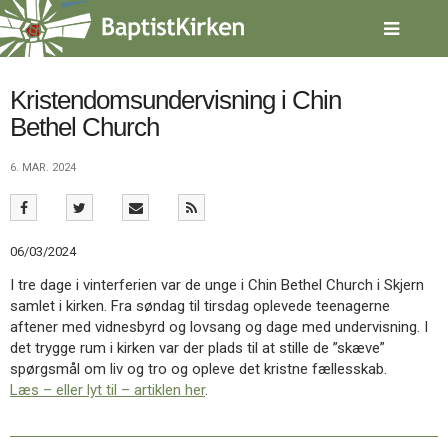
Spring
menu
over
og
gå
Kristendomsundervisning i Chin
til
Bethel Church
indhold
Vend
tilbage
6. MAR. 2024
til
forsiden
Gå
1.0:
Forside
til
2.0:
Nyheder
06/03/2024
vores
3.0:
Kalender
guide
4.0:
Inspiration
I tre dage i vinterferien var de unge i Chin Bethel Church i Skjern
for
5.0:
Værktøjskassen
samlet i kirken. Fra søndag til tirsdag oplevede teenagerne
tilgængelighed
6.0:
Mission
aftener med vidnesbyrd og lovsang og dage med undervisning. I
7.0:
Om
det trygge rum i kirken var der plads til at stille de ”skæve”
BaptistKirken
spørgsmål om liv og tro og opleve det kristne fællesskab.
8.0:
Kontakt
Læs – eller lyt til – artiklen her
.
9.0:
Forside
10.0:
Nyheder