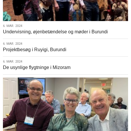
6.
6. MAR. 2024
Undervisning, øjenbetændelse og møder i Burundi
mar.
2024
6.
6. MAR. 2024
Projektbesøg i Ruyigi, Burundi
mar.
2024
6.
6. MAR. 2024
De usynlige flygtninge i Mizoram
mar.
2024