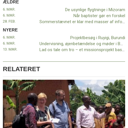
ÆLDRE
11.0:
Kalender
12.0:
Inspiration
6. MAR.
De usynlige flygtninge i Mizoram
13.0:
Værktøjskassen
6. MAR.
Når baptister gør en forskel
14.0:
Mission
28. FEB.
Sommerstævnet er klar med masser af information
15.0:
Om
NYERE
BaptistKirken
6. MAR.
Projektbesøg i Ruyigi, Burundi
16.0:
Kontakt
6. MAR.
Undervisning, øjenbetændelse og møder i Burundi
Næste
13. MAR.
Lad os tale om tro – et missionsprojekt baseret på din samtale!
indlæg:
Projektbesøg
i
RELATERET
Ruyigi,
Burundi
Forrige
indlæg:
De
usynlige
flygtninge
i
Mizoram