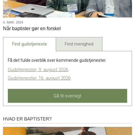
6.
6. MAR. 2024
Når baptister gør en forskel
mar.
2024
Find gudstjeneste
Find menighed
Få det fulde overblik over kommende gudstjenester.
Gudstjenester, 9. august 2026
Gudstjenester, 16. august 2026
Gå til oversigt
HVAD ER BAPTISTER?
Hvad
er
baptister?