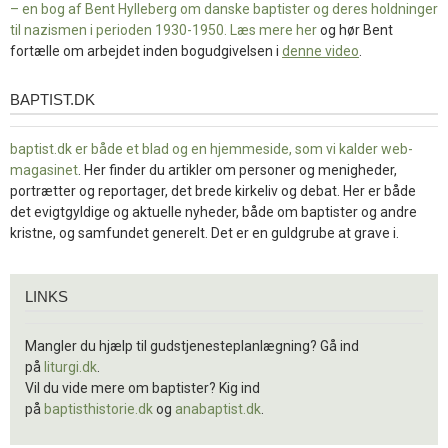
– en bog af Bent Hylleberg om danske baptister og deres holdninger
til nazismen i perioden 1930-1950. Læs mere
her
og hør Bent
fortælle om arbejdet inden bogudgivelsen i
denne video
.
BAPTIST.DK
baptist.dk
baptist.dk er både et blad og en
hjemmeside, som vi kalder web-
magasinet
. Her finder du artikler om personer og menigheder,
portrætter og reportager, det brede kirkeliv og debat. Her er både
det evigtgyldige og aktuelle nyheder, både om baptister og andre
kristne, og samfundet generelt. Det er en guldgrube at grave i.
Links
LINKS
Mangler du hjælp til gudstjenesteplanlægning? Gå ind
på
liturgi.dk
.
Vil du vide mere om baptister? Kig ind
på
baptisthistorie.dk
og
anabaptist.dk
.