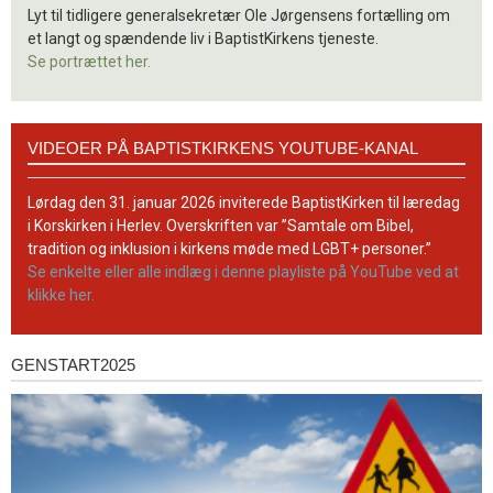
Lyt til tidligere generalsekretær Ole Jørgensens fortælling om
et langt og spændende liv i BaptistKirkens tjeneste.
Se portrættet her.
Videoer
VIDEOER PÅ BAPTISTKIRKENS YOUTUBE-KANAL
på
BaptistKirkens
YouTube-
Lørdag den 31. januar 2026 inviterede BaptistKirken til læredag
kanal
i Korskirken i Herlev. Overskriften var ”Samtale om Bibel,
tradition og inklusion i kirkens møde med LGBT+ personer.”
Se enkelte eller alle indlæg i denne playliste på YouTube ved at
klikke her.
GENSTART2025
Genstart2025