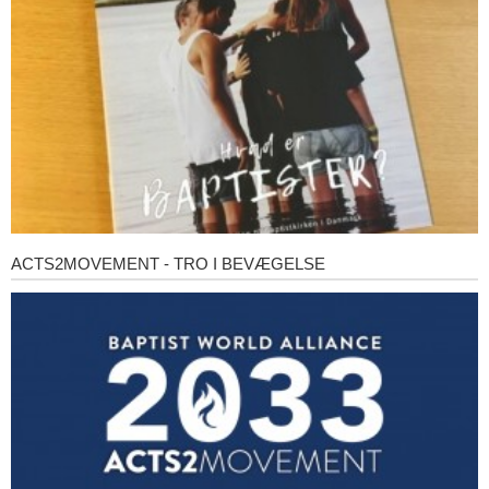
ACTS2MOVEMENT - TRO I BEVÆGELSE
Acts2Movement
-
Tro
i
bevægelse