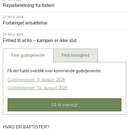
27.
Rejseberetning fra Indien
nov.
2024
27.
27. NOV. 2024
Forlænget ansættelse
nov.
2024
27.
27. NOV. 2024
Frihed til at tro – kampen er ikke slut
nov.
2024
Find gudstjeneste
Find menighed
Få det fulde overblik over kommende gudstjenester.
Gudstjenester, 9. august 2026
Gudstjenester, 16. august 2026
Gå til oversigt
HVAD ER BAPTISTER?
Hvad