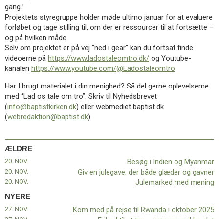
11.0:
Kalender
gang.”
12.0:
Inspiration
Projektets styregruppe holder møde ultimo januar for at evaluere
13.0:
Værktøjskassen
forløbet og tage stilling til, om der er ressourcer til at fortsætte –
14.0:
Mission
og på hvilken måde.
15.0:
Om
Selv om projektet er på vej ”ned i gear” kan du fortsat finde
BaptistKirken
videoerne på
https://www.ladostaleomtro.dk/
og Youtube-
16.0:
Kontakt
kanalen
https://www.youtube.com/@Ladostaleomtro
Næste
Har I brugt materialet i din menighed? Så del gerne oplevelserne
indlæg:
med “Lad os tale om tro”: Skriv til Nyhedsbrevet
Kom
(
info@baptistkirken.dk
) eller webmediet baptist.dk
med
(
webredaktion@baptist.dk
).
på
rejse
til
ÆLDRE
Rwanda
20. NOV.
Besøg i Indien og Myanmar
i
20. NOV.
Giv en julegave, der både glæder og gavner
oktober
20. NOV.
Julemarked med mening
2025
Forrige
indlæg:
NYERE
Besøg
27. NOV.
Kom med på rejse til Rwanda i oktober 2025
i