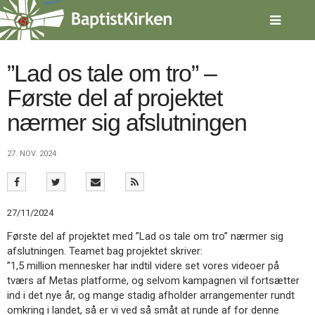
Spring
menu
over
og
gå
”Lad os tale om tro” –
til
Første del af projektet
indhold
Vend
tilbage
nærmer sig afslutningen
til
forsiden
Gå
1.0:
Forside
27. NOV. 2024
til
2.0:
Nyheder
vores
3.0:
Kalender
guide
4.0:
Inspiration
for
5.0:
Værktøjskassen
27/11/2024
tilgængelighed
6.0:
Mission
Første del af projektet med ”Lad os tale om tro” nærmer sig
7.0:
Om
afslutningen. Teamet bag projektet skriver:
BaptistKirken
”1,5 million mennesker har indtil videre set vores videoer på
8.0:
Kontakt
tværs af Metas platforme, og selvom kampagnen vil fortsætter
9.0:
Forside
ind i det nye år, og mange stadig afholder arrangementer rundt
10.0:
Nyheder
omkring i landet, så er vi ved så småt at runde af for denne