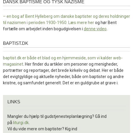
DANSK BAPTISME OG TYSK NAZISME
– en bog af Bent Hylleberg om danske baptister og deres holdninger
til nazismen i perioden 1930-1950. Læs mere
her
og hør Bent
fortælle om arbejdet inden bogudgivelsen i
denne video
.
BAPTIST.DK
baptist.dk
baptist.dk er både et blad og en
hjemmeside, som vi kalder web-
magasinet
. Her finder du artikler om personer og menigheder,
portrætter og reportager, det brede kirkeliv og debat. Her er både
det evigtgyldige og aktuelle nyheder, både om baptister og andre
kristne, og samfundet generelt. Det er en guldgrube at grave i.
Links
LINKS
Mangler du hjælp til gudstjenesteplanlægning? Gå ind
på
liturgi.dk
.
Vil du vide mere om baptister? Kig ind