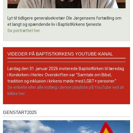
Lyt til tidligere generalsekretær Ole Jørgensens fortælling om
et langt og spændende liv i BaptistKirkens tjeneste.
Se portrættet her.
Videoer
VIDEOER PÅ BAPTISTKIRKENS YOUTUBE-KANAL
på
BaptistKirkens
YouTube-
Lørdag den 31. januar 2026 inviterede BaptistKirken til læredag
kanal
i Korskirken i Herlev. Overskriften var ”Samtale om Bibel,
tradition og inklusion i kirkens møde med LGBT+ personer.”
Se enkelte eller alle indlæg i denne playliste på YouTube ved at
klikke her.
GENSTART2025
Genstart2025