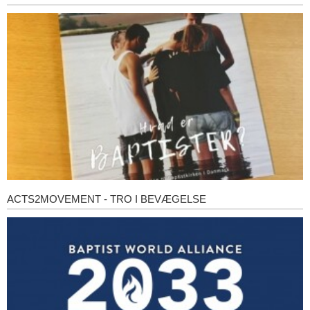
er
baptister?
ACTS2MOVEMENT - TRO I BEVÆGELSE
Acts2Movement
-
Tro
i
bevægelse