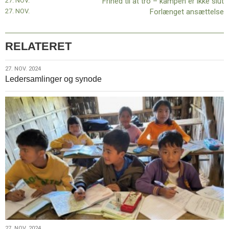
27. NOV.
Frihed til at tro – kampen er ikke slut
Indien
27. NOV.
Forlænget ansættelse
og
Myanmar
RELATERET
27.
27. NOV. 2024
Ledersamlinger og synode
nov.
2024
27. NOV. 2024