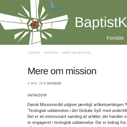
Spring
menu
over
BaptistK
og
gå
til
20.0:
Forside
indhold
Vend
tilbage
til
FORSIDE
NYHEDER
MERE OM MISSION
forsiden
Gå
1.0:
Forside
til
2.0:
Nyheder
Mere om mission
vores
3.0:
Kalender
guide
4.0:
Inspiration
4. APR. 2018
NYHEDER
for
5.0:
Værktøjskassen
tilgængelighed
6.0:
Mission
04/04/2018
7.0:
Om
BaptistKirken
Dansk Missionsråd udgiver jævnligt artikelsamlingen
8.0:
Kontakt
’Teologisk uddannelse i det Globale Syd’ med undertit
Det er en interessant samling af artikler, der handle
9.0:
Forside
er engageret i teologisk uddannelse. Der er bidrag fr
10.0:
Nyheder