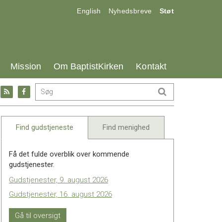
17.0:
18.0:
19.0:
English
Nyhedsbreve
Støt
25.0:
26.0:
27.0:
Mission
Om BaptistKirken
Kontakt
Gå
Gå
til:
til:
l
RSS
Facebook
feed
Find gudstjeneste
Find menighed
Få det fulde overblik over kommende
gudstjenester.
Gudstjenester, 9. august 2026
Gudstjenester, 16. august 2026
Gå til oversigt