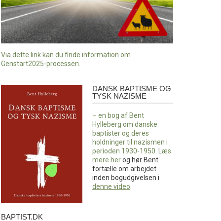
Via dette link kan du finde information om
Genstart2025-processen.
DANSK BAPTISME OG
Dansk
TYSK NAZISME
baptisme
og
– en bog af Bent
tysk
Hylleberg om danske
nazisme
baptister og deres
holdninger til nazismen i
perioden 1930-1950. Læs
mere
her
og hør Bent
fortælle om arbejdet
inden bogudgivelsen i
denne video
.
BAPTIST.DK
baptist.dk