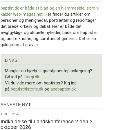
baptist.dk er både et blad og en
hjemmeside, som vi
kalder web-magasinet
. Her finder du artikler om
personer og menigheder, portrætter og reportager,
det brede kirkeliv og debat. Her er både det
evigtgyldige og aktuelle nyheder, både om baptister
og andre kristne, og samfundet generelt. Det er en
guldgrube at grave i.
Links
LINKS
Mangler du hjælp til gudstjenesteplanlægning?
Gå ind på
liturgi.dk
.
Vil du vide mere om baptister? Kig ind
på
baptisthistorie.dk
og
anabaptist.dk
.
SENESTE NYT
Seneste
nyt
1.
1. JUL. 2026
jul.
Indkaldelse til Landskonference 2 den 3.
oktober 2026
2026