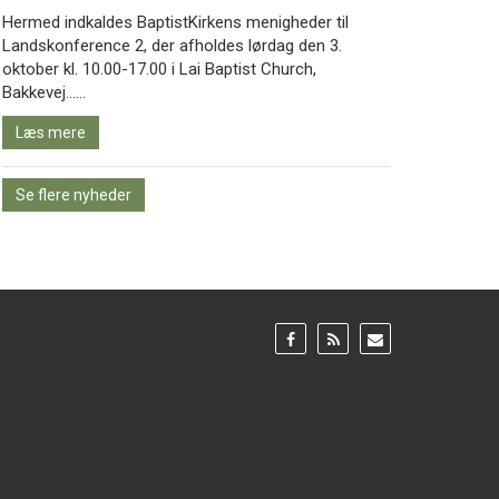
Hermed indkaldes BaptistKirkens menigheder til
Landskonference 2, der afholdes lørdag den 3.
oktober kl. 10.00-17.00 i Lai Baptist Church,
Læs
Bakkevej……
mere
Læs mere
Se flere nyheder
Gå
Gå
Gå
til:
til:
til:
Facebook
RSS
Email
feed