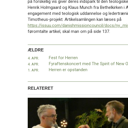
på forskellig vis giver deres indspark til den teologisk
11.0:
Kalender
Henrik Holmgaard og Klaus Munch fra Bethelkirken i A
12.0:
Inspiration
engagement med teologisk uddannelse og ledertrænin
13.0:
Værktøjskassen
Timotheus-projekt. Artikelsamlingen kan læses på
14.0:
Mission
https://issuu.com/danishmissioncouncil/docs/ny_m
15.0:
Om
føromtalte artikel, skal man om på side 137.
BaptistKirken
16.0:
Kontakt
Næste
ÆLDRE
indlæg:
Fest for Herren
4. APR.
Kirkelukninger
4. APR.
i
Herren er opstanden
1. APR.
Rwanda
Forrige
indlæg:
Fest
RELATERET
for
Herren