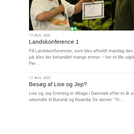
17.
17. AUG. 2022
Landskonference 1
aug.
2022
På Landskonferencen, som blev afholdt mandag den 
juli, blev der behandlet mange emner – her et lille udpl
L
Per……
æ
s
17.
17. AUG. 2022
m
Besøg af Lise og Jep?
aug.
e
2022
Lise og Jep Emming er tilbage i Danmark efter et år 
r
L
udsendte til Burundi og Rwanda. De skriver: ”Vi……
e
æ
s
m
e
r