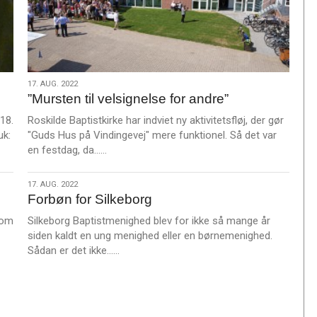
17.
17. AUG. 2022
”Mursten til velsignelse for andre”
aug.
2022
18.
Roskilde Baptistkirke har indviet ny aktivitetsfløj, der gør
uk:
"Guds Hus på Vindingevej" mere funktionel. Så det var
L
en festdag, da……
æ
s
17.
17. AUG. 2022
m
Forbøn for Silkeborg
aug.
e
2022
som
Silkeborg Baptistmenighed blev for ikke så mange år
r
siden kaldt en ung menighed eller en børnemenighed.
e
L
Sådan er det ikke……
æ
s
m
e