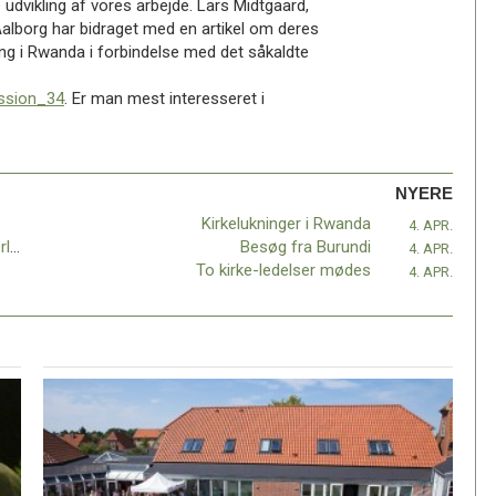
e udvikling af vores arbejde. Lars Midtgaard,
alborg har bidraget med en artikel om deres
g i Rwanda i forbindelse med det såkaldte
ission_34
. Er man mest interesseret i
NYERE
Kirkelukninger i Rwanda
4. APR.
Fyraftenskoncert med The Spirit of New Orleans
Besøg fra Burundi
4. APR.
To kirke-ledelser mødes
4. APR.