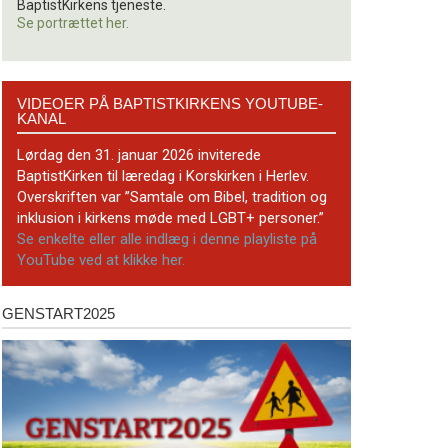
BaptistKirkens tjeneste.
Se portrættet her.
Videoer
VIDEOER PÅ BAPTISTKIRKENS YOUTUBE-
på
KANAL
BaptistKirkens
YouTube-
Lørdag den 31. januar 2026 inviterede
kanal
BaptistKirken til læredag i Korskirken i Herlev.
Overskriften var ”Samtale om Bibel, tradition og
inklusion i kirkens møde med LGBT+ personer.”
Se enkelte eller alle indlæg i denne playliste på
YouTube ved at klikke her.
GENSTART2025
Genstart2025