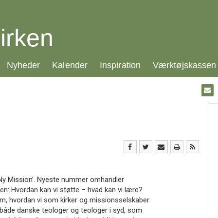
irken
21.0:
22.0:
23.0:
24.0:
Nyheder
Kalender
Inspiration
Værktøjskassen
Gå
til:
Emai
 ’Ny Mission’. Nyeste nummer omhandler
len: Hvordan kan vi støtte – hvad kan vi lære?
r om, hvordan vi som kirker og missionsselskaber
a både danske teologer og teologer i syd, som