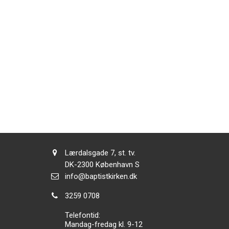
Adresse:
Lærdalsgade 7, st. tv.
Adresse:
DK-2300
København S
Send
info@baptistkirken.dk
email:
Tlf.:
3259 0708
Telefontid:
Mandag-fredag kl. 9-12