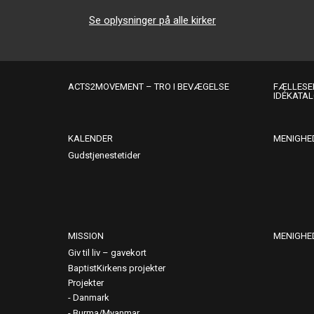
Se oplysninger på alle kirker
ACTS2MOVEMENT – TRO I BEVÆGELSE
FÆLLESER
IDÉKATA
KALENDER
MENIGHE
Gudstjenestetider
MISSION
MENIGHE
Giv til liv – gavekort
BaptistKirkens projekter
Projekter
Danmark
Burma/Myanmar