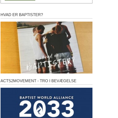
HVAD ER BAPTISTER?
Hvad
er
baptister?
ACTS2MOVEMENT - TRO I BEVÆGELSE
Acts2Movement
-
Tro
i
bevægelse