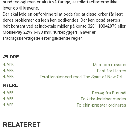
sund teologi men er altså så fattige, at toiletfaciliteterne ikke
11.0:
Kalender
lever op til kravene.
12.0:
Inspiration
Der skal lyde en opfordring til at bede for, at disse kirker får løst
13.0:
Værktøjskassen
deres problemer og igen kan godkendes. Der kan også støttes
14.0:
Mission
helt kontant ved at indbetale midler på konto 3201 10042879 eller
15.0:
Om
MobilePay 2299 6483 mrk. ’Kirkebyggeri’. Gaver er
BaptistKirken
fradragsberettigede efter gældende regler.
16.0:
Kontakt
Næste
indlæg:
ÆLDRE
Besøg
4. APR.
Mere om mission
fra
4. APR.
Fest for Herren
Burundi
Forrige
4. APR.
Fyraftenskoncert med The Spirit of New Orleans
indlæg:
Mere
NYERE
om
4. APR.
Besøg fra Burundi
mission
4. APR.
To kirke-ledelser mødes
4. APR.
To chin-præster ordineres
RELATERET