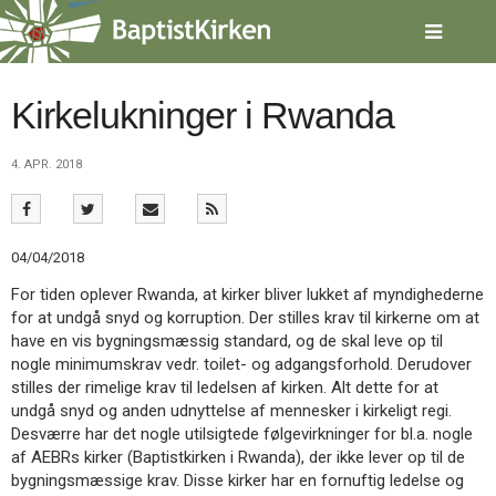
Spring
menu
over
og
gå
Kirkelukninger i Rwanda
til
indhold
Vend
4. APR. 2018
tilbage
til
forsiden
Gå
1.0:
Forside
04/04/2018
til
2.0:
Nyheder
vores
3.0:
Kalender
For tiden oplever Rwanda, at kirker bliver lukket af myndighederne
guide
4.0:
Inspiration
for at undgå snyd og korruption. Der stilles krav til kirkerne om at
for
5.0:
Værktøjskassen
have en vis bygningsmæssig standard, og de skal leve op til
tilgængelighed
6.0:
Mission
nogle minimumskrav vedr. toilet- og adgangsforhold. Derudover
7.0:
Om
stilles der rimelige krav til ledelsen af kirken. Alt dette for at
BaptistKirken
undgå snyd og anden udnyttelse af mennesker i kirkeligt regi.
8.0:
Kontakt
Desværre har det nogle utilsigtede følgevirkninger for bl.a. nogle
af AEBRs kirker (Baptistkirken i Rwanda), der ikke lever op til de
9.0:
Forside
bygningsmæssige krav. Disse kirker har en fornuftig ledelse og
10.0:
Nyheder