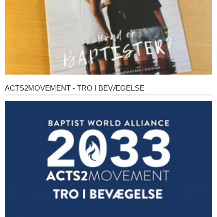
ACTS2MOVEMENT - TRO I BEVÆGELSE
Acts2Movement
-
Tro
i
bevægelse