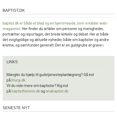
BAPTIST.DK
baptist.dk
baptist.dk er både et blad og en
hjemmeside, som vi kalder web-
magasinet
. Her finder du artikler om personer og menigheder,
portrætter og reportager, det brede kirkeliv og debat. Her er både
det evigtgyldige og aktuelle nyheder, både om baptister og andre
kristne, og samfundet generelt. Det er en guldgrube at grave i.
Links
LINKS
Mangler du hjælp til gudstjenesteplanlægning? Gå ind
på
liturgi.dk
.
Vil du vide mere om baptister? Kig ind
på
baptisthistorie.dk
og
anabaptist.dk
.
SENESTE NYT
Seneste
nyt
1.