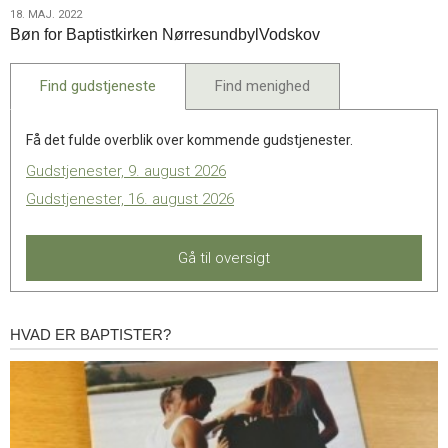
18.
18. MAJ. 2022
Bøn for Baptistkirken NørresundbylVodskov
maj.
2022
Find gudstjeneste
Find menighed
Få det fulde overblik over kommende gudstjenester.
Gudstjenester, 9. august 2026
Gudstjenester, 16. august 2026
Gå til oversigt
HVAD ER BAPTISTER?
Hvad
er
baptister?