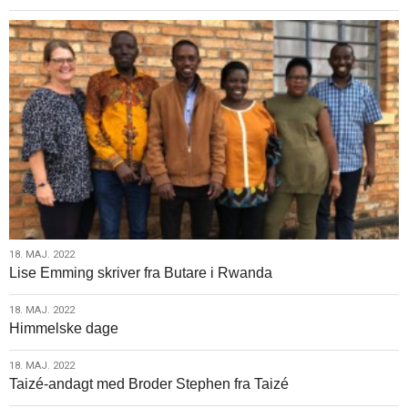
18.
18. MAJ. 2022
Lise Emming skriver fra Butare i Rwanda
maj.
2022
18.
18. MAJ. 2022
Himmelske dage
maj.
2022
18.
18. MAJ. 2022
Taizé-andagt med Broder Stephen fra Taizé
maj.
2022