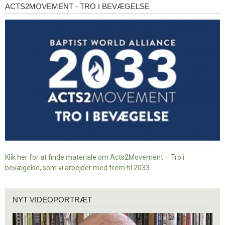
ACTS2MOVEMENT - TRO I BEVÆGELSE
Acts2Movement
-
Tro
i
bevægelse
Klik her for at finde materiale om Acts2Movement – Tro i
bevægelse, som vi arbejder med frem til 2033.
Nyt
NYT VIDEOPORTRÆT
videoportræt