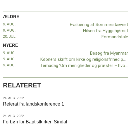
ÆLDRE
9. AUG.
Evaluering af Sommerstævnet
9. AUG.
Hilsen fra Hyggehjørnet
20. JUL.
Formandstale
NYERE
9. AUG.
Besøg fra Myanmar
9. AUG.
Købners skrift om kirke og religionsfrihed på dansk
9. AUG.
Temadag ’Om menigheder og præster – hvor går vejen?’
RELATERET
24.
24. AUG. 2022
Referat fra landskonference 1
aug.
2022
24.
24. AUG. 2022
Forbøn for Baptistkirken Sindal
aug.
2022