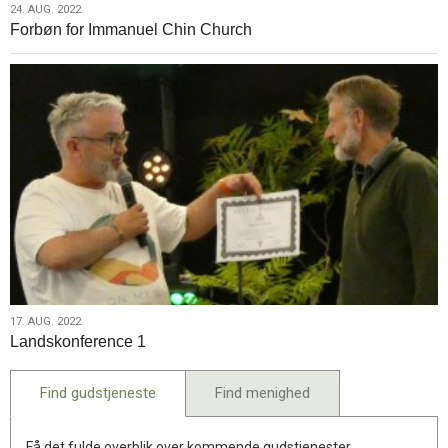
24.
24. AUG. 2022
Forbøn for Immanuel Chin Church
aug.
2022
17.
17. AUG. 2022
Landskonference 1
aug.
2022
Find gudstjeneste
Find menighed
Få det fulde overblik over kommende gudstjenester.