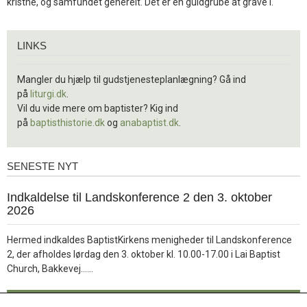
kristne, og samfundet generelt. Det er en guldgrube at grave i.
Links
LINKS
Mangler du hjælp til gudstjenesteplanlægning? Gå ind
på
liturgi.dk
.
Vil du vide mere om baptister? Kig ind
på
baptisthistorie.dk
og
anabaptist.dk
.
SENESTE NYT
Seneste
nyt
1.
Indkaldelse til Landskonference 2 den 3. oktober
jul.
2026
2026
Hermed indkaldes BaptistKirkens menigheder til Landskonference
2, der afholdes lørdag den 3. oktober kl. 10.00-17.00 i Lai Baptist
Læs
Church, Bakkevej……
mere