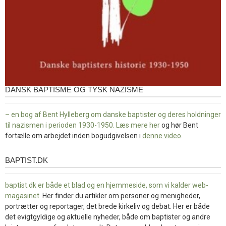
DANSK BAPTISME OG TYSK NAZISME
– en bog af Bent Hylleberg om danske baptister og deres holdninger
til nazismen i perioden 1930-1950. Læs mere
her
og hør Bent
fortælle om arbejdet inden bogudgivelsen i
denne video
.
BAPTIST.DK
baptist.dk
baptist.dk er både et blad og en
hjemmeside, som vi kalder web-
magasinet
. Her finder du artikler om personer og menigheder,
portrætter og reportager, det brede kirkeliv og debat. Her er både
det evigtgyldige og aktuelle nyheder, både om baptister og andre