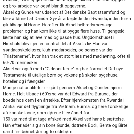
11.0:
Kalender
og bro-arbejde var også blandt opgaverne.
12.0:
Inspiration
Aksel og Gunde var udsendt af Det danske Baptistsamfund og
13.0:
Værktøjskassen
blev aflønnet af Danida. Syv år arbejdede de i Rwanda, inden turen
14.0:
Mission
gik tilbage til Horne. Herefter fik Aksel helbredsmæssige
15.0:
Om
problemer, og han kom ikke til at bygge flere huse. Til gengæld
BaptistKirken
lærte han sig at lave mad og passe hus. Ungdomshuset i
16.0:
Kontakt
Hirtshals blev igen en central del af Aksels liv. Han var
søndagsskolelærer, klub-medarbejder, og senere var der
Næste
“Friaftenerne”, hvor han trak et stort læs med madlavning, ofte til
indlæg:
60-70 mennesker.
Besøg
Aksel var også med i “Gideonitterne” og har formidlet Det nye
fra
Testamente til utallige børn og voksne på skoler, sygehuse,
Myanmar
Forrige
hoteller og i fængsler.
indlæg:
Mange nationaliteter er gået gennem Aksel og Gundes hjem i
Evaluering
Horne. Helt tilbage i 60’erne var det Edward fra Burundi, der
af
boede hos dem i en årrække. Efter hjemkomsten fra Rwanda i
Sommerstævnet
Afrika, var det flygtninge fra Vietnam, Burma, og flere forskellige
afrikanske lande, som dørene blev åbnet for.
150 var med til at tage afsked med Aksel ved hans bisættelse.
Han efterlader sig sin kone Gunde, døtrene Bodil, Bente og Birte
samt fire børnebørn og to oldebørn.