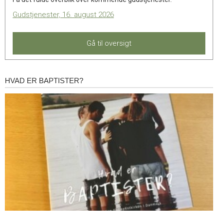
Gudstjenester, 16. august 2026
Gå til oversigt
HVAD ER BAPTISTER?
Hvad
er
baptister?