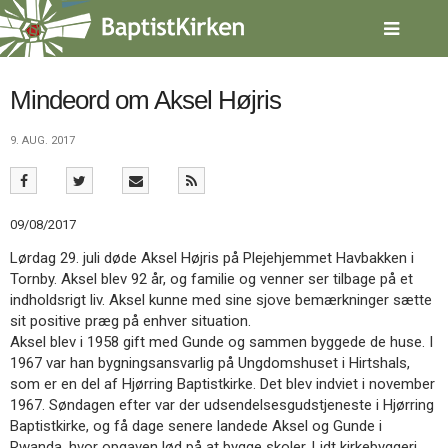
Spring
menu
over
og
gå
Mindeord om Aksel Højris
til
indhold
Vend
9. AUG. 2017
tilbage
til
forsiden
Gå
1.0:
Forside
09/08/2017
til
2.0:
Nyheder
Lørdag 29. juli døde Aksel Højris på Plejehjemmet Havbakken i
vores
3.0:
Kalender
Tornby. Aksel blev 92 år, og familie og venner ser tilbage på et
guide
4.0:
Inspiration
indholdsrigt liv. Aksel kunne med sine sjove bemærkninger sætte
for
5.0:
Værktøjskassen
sit positive præg på enhver situation.
tilgængelighed
6.0:
Mission
Aksel blev i 1958 gift med Gunde og sammen byggede de huse. I
7.0:
Om
1967 var han bygningsansvarlig på Ungdomshuset i Hirtshals,
BaptistKirken
som er en del af Hjørring Baptistkirke. Det blev indviet i november
8.0:
Kontakt
1967. Søndagen efter var der udsendelsesgudstjeneste i Hjørring
9.0:
Forside
Baptistkirke, og få dage senere landede Aksel og Gunde i
10.0:
Nyheder
Rwanda, hvor opgaven lød på at bygge skoler. Lidt kirkebyggeri,