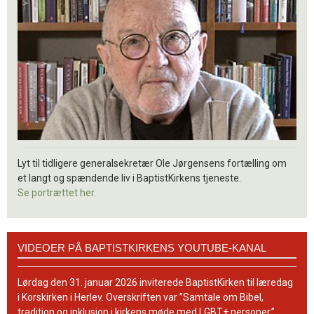
Lyt til tidligere generalsekretær Ole Jørgensens fortælling om
et langt og spændende liv i BaptistKirkens tjeneste.
Se portrættet her.
Videoer
VIDEOER PÅ BAPTISTKIRKENS YOUTUBE-KANAL
på
BaptistKirkens
YouTube-
Lørdag den 31. januar 2026 inviterede BaptistKirken til læredag
kanal
i Korskirken i Herlev. Overskriften var ”Samtale om Bibel,
tradition og inklusion i kirkens møde med LGBT+ personer.”