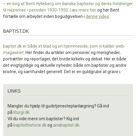
– en bog af Bent Hylleberg om danske baptister og deres holdninger
til nazismen i perioden 1930-1950. Læs mere
her
og hør Bent
fortælle om arbejdet inden bogudgivelsen i
denne video
.
BAPTIST.DK
baptist.dk
baptist.dk er både et blad og en
hjemmeside, som vi kalder web-
magasinet
. Her finder du artikler om personer og menigheder,
portrætter og reportager, det brede kirkeliv og debat. Her er både
det evigtgyldige og aktuelle nyheder, både om baptister og andre
kristne, og samfundet generelt. Det er en guldgrube at grave i.
Links
LINKS
Mangler du hjælp til gudstjenesteplanlægning? Gå ind
på
liturgi.dk
.
Vil du vide mere om baptister? Kig ind
på
baptisthistorie.dk
og
anabaptist.dk
.