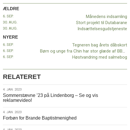
11.0:
Kalender
ÆLDRE
12.0:
Inspiration
13.0:
Værktøjskassen
6. SEP.
Månedens indsamling
14.0:
Mission
30. AUG.
Stort projekt til Dutabarane
15.0:
Om
30. AUG.
Indsættelsesgudstjeneste
BaptistKirken
NYERE
16.0:
Kontakt
6. SEP.
Tegneren bag årets dåbskort
Næste
6. SEP.
Børn og unge fra Chin har stor glæde af BBU medlemskab
indlæg:
6. SEP.
Høstvandring med salmebog
Tegneren
bag
årets
RELATERET
dåbskort
Forrige
indlæg:
4.
4. JAN. 2023
Månedens
Sommerstævne ’23 på Lindenborg – Se og vis
jan.
indsamling
reklamevideo!
2023
4.
4. JAN. 2023
Forbøn for Brande Baptistmenighed
jan.
2023
4. JAN. 2023