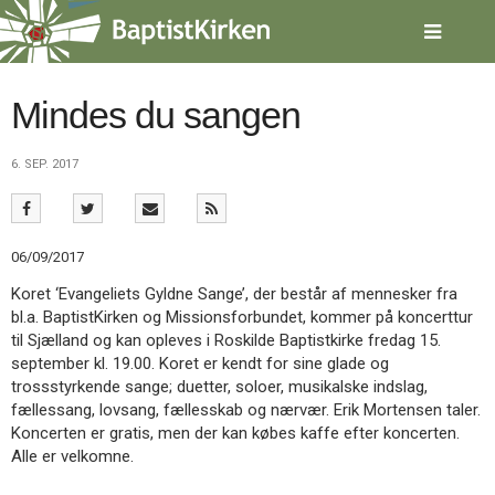
Spring
menu
over
og
gå
Mindes du sangen
til
indhold
Vend
6. SEP. 2017
tilbage
til
forsiden
Gå
1.0:
Forside
06/09/2017
til
2.0:
Nyheder
vores
3.0:
Kalender
Koret ‘Evangeliets Gyldne Sange’, der består af mennesker fra
guide
4.0:
Inspiration
bl.a. BaptistKirken og Missionsforbundet, kommer på koncerttur
for
5.0:
Værktøjskassen
til Sjælland og kan opleves i Roskilde Baptistkirke fredag 15.
tilgængelighed
6.0:
Mission
september kl. 19.00. Koret er kendt for sine glade og
7.0:
Om
trossstyrkende sange; duetter, soloer, musikalske indslag,
BaptistKirken
fællessang, lovsang, fællesskab og nærvær. Erik Mortensen taler.
8.0:
Kontakt
Koncerten er gratis, men der kan købes kaffe efter koncerten.
Alle er velkomne.
9.0:
Forside
10.0:
Nyheder