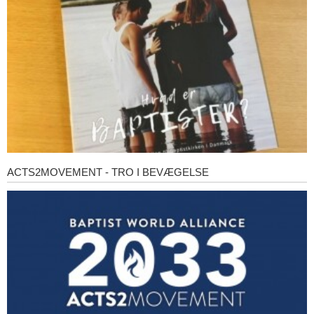
ACTS2MOVEMENT - TRO I BEVÆGELSE
Acts2Movement
-
Tro
i
bevægelse