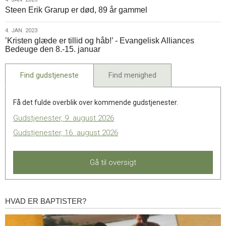
4.
Steen Erik Grarup er død, 89 år gammel
jan.
2023
4.
4. JAN. 2023
’Kristen glæde er tillid og håb!’ - Evangelisk Alliances
jan.
Bedeuge den 8.-15. januar
2023
Find gudstjeneste
Find menighed
Få det fulde overblik over kommende gudstjenester.
Gudstjenester, 9. august 2026
Gudstjenester, 16. august 2026
Gå til oversigt
HVAD ER BAPTISTER?
Hvad
er
baptister?