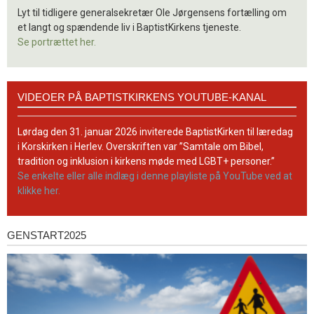
Lyt til tidligere generalsekretær Ole Jørgensens fortælling om
et langt og spændende liv i BaptistKirkens tjeneste.
Se portrættet her.
Videoer
VIDEOER PÅ BAPTISTKIRKENS YOUTUBE-KANAL
på
BaptistKirkens
YouTube-
Lørdag den 31. januar 2026 inviterede BaptistKirken til læredag
kanal
i Korskirken i Herlev. Overskriften var ”Samtale om Bibel,
tradition og inklusion i kirkens møde med LGBT+ personer.”
Se enkelte eller alle indlæg i denne playliste på YouTube ved at
klikke her.
GENSTART2025
Genstart2025