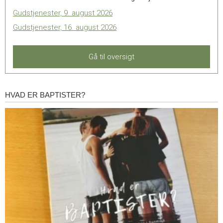
mere,
Gudstjenester, 9. august 2026
end
Gudstjenester, 16. august 2026
man
tror
Gå til oversigt
HVAD ER BAPTISTER?
Hvad
er
baptister?