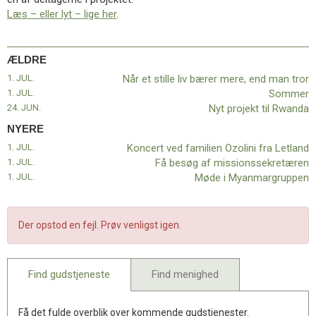
11.0:
Kalender
Læs – eller lyt – lige her
.
12.0:
Inspiration
13.0:
Værktøjskassen
14.0:
Mission
ÆLDRE
15.0:
Om
1. JUL.
Når et stille liv bærer mere, end man tror
BaptistKirken
1. JUL.
Sommer
16.0:
Kontakt
24. JUN.
Nyt projekt til Rwanda
Næste
NYERE
indlæg:
1. JUL.
Koncert ved familien Ozolini fra Letland
Koncert
1. JUL.
Få besøg af missionssekretæren
ved
1. JUL.
Møde i Myanmargruppen
familien
Ozolini
fra
Letland
Forrige
Der opstod en fejl. Prøv venligst igen.
indlæg:
Når
et
Find gudstjeneste
Find menighed
stille
liv
bærer
Få det fulde overblik over kommende gudstjenester.