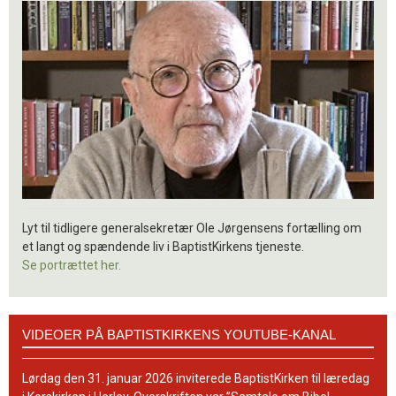
Lyt til tidligere generalsekretær Ole Jørgensens fortælling om
et langt og spændende liv i BaptistKirkens tjeneste.
Se portrættet her.
Videoer
VIDEOER PÅ BAPTISTKIRKENS YOUTUBE-KANAL
på
BaptistKirkens
YouTube-
Lørdag den 31. januar 2026 inviterede BaptistKirken til læredag