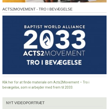
ACTS2MOVEMENT - TRO I BEVÆGELSE
Acts2Movement
-
Tro
i
bevægelse
Klik her for at finde materiale om Acts2Movement – Tro i
bevægelse, som vi arbejder med frem til 2033.
Nyt
NYT VIDEOPORTRÆT
videoportræt