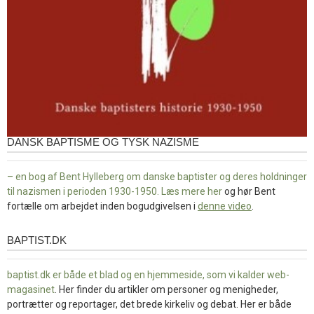
DANSK BAPTISME OG TYSK NAZISME
– en bog af Bent Hylleberg om danske baptister og deres holdninger
til nazismen i perioden 1930-1950. Læs mere
her
og hør Bent
fortælle om arbejdet inden bogudgivelsen i
denne video
.
BAPTIST.DK
baptist.dk
baptist.dk er både et blad og en
hjemmeside, som vi kalder web-
magasinet
. Her finder du artikler om personer og menigheder,
portrætter og reportager, det brede kirkeliv og debat. Her er både