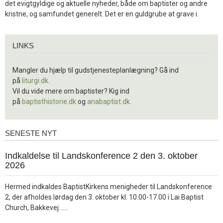
det evigtgyldige og aktuelle nyheder, både om baptister og andre
kristne, og samfundet generelt. Det er en guldgrube at grave i.
Links
LINKS
Mangler du hjælp til gudstjenesteplanlægning? Gå ind
på
liturgi.dk
.
Vil du vide mere om baptister? Kig ind
på
baptisthistorie.dk
og
anabaptist.dk
.
SENESTE NYT
Seneste
nyt
1.
Indkaldelse til Landskonference 2 den 3. oktober
jul.
2026
2026
Hermed indkaldes BaptistKirkens menigheder til Landskonference
2, der afholdes lørdag den 3. oktober kl. 10.00-17.00 i Lai Baptist
Læs
Church, Bakkevej……
mere