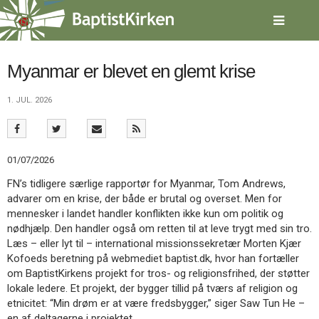
Spring
menu
over
og
gå
Myanmar er blevet en glemt krise
til
indhold
Vend
1. JUL. 2026
tilbage
til
forsiden
Gå
1.0:
Forside
01/07/2026
til
2.0:
Nyheder
FN’s tidligere særlige rapportør for Myanmar, Tom Andrews,
vores
3.0:
Kalender
advarer om en krise, der både er brutal og overset. Men for
guide
4.0:
Inspiration
mennesker i landet handler konflikten ikke kun om politik og
for
5.0:
Værktøjskassen
nødhjælp. Den handler også om retten til at leve trygt med sin tro.
tilgængelighed
6.0:
Mission
Læs – eller lyt til – international missionssekretær Morten Kjær
7.0:
Om
Kofoeds beretning på webmediet baptist.dk, hvor han fortæller
BaptistKirken
om BaptistKirkens projekt for tros- og religionsfrihed, der støtter
8.0:
Kontakt
lokale ledere. Et projekt, der bygger tillid på tværs af religion og
9.0:
Forside
etnicitet: “Min drøm er at være fredsbygger,” siger Saw Tun He –
10.0:
Nyheder
en af deltagerne i projektet.