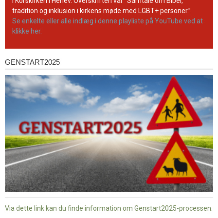
kanal
i Korskirken i Herlev. Overskriften var ”Samtale om Bibel,
tradition og inklusion i kirkens møde med LGBT+ personer.”
Se enkelte eller alle indlæg i denne playliste på YouTube ved at
klikke her.
GENSTART2025
Genstart2025
Via dette link kan du finde information om Genstart2025-processen.