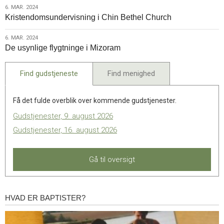
6.
6. MAR. 2024
Kristendomsundervisning i Chin Bethel Church
mar.
2024
6.
6. MAR. 2024
De usynlige flygtninge i Mizoram
mar.
2024
Find gudstjeneste
Find menighed
Få det fulde overblik over kommende gudstjenester.
Gudstjenester, 9. august 2026
Gudstjenester, 16. august 2026
Gå til oversigt
HVAD ER BAPTISTER?
Hvad
er
baptister?