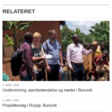
RELATERET
6.
6. MAR. 2024
Undervisning, øjenbetændelse og møder i Burundi
mar.
2024
6.
6. MAR. 2024
Projektbesøg i Ruyigi, Burundi
mar.
2024