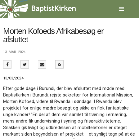
Spring
menu
over
og
gå
Morten Kofoeds Afrikabesøg er
til
afsluttet
indhold
Vend
tilbage
13. MAR. 2024
til
forsiden
Gå
1.0:
Forside
til
2.0:
Nyheder
13/03/2024
vores
3.0:
Kalender
guide
4.0:
Inspiration
Efter gode dage i Burundi, der blev afsluttet med møde med
for
5.0:
Værktøjskassen
Baptistkirken i Burundi, rejste sekretær for International Mission,
tilgængelighed
6.0:
Mission
Morten Kofoed, videre til Rwanda i søndags. I Rwanda blev
7.0:
Om
projektet for enlige mødre besøgt og sikke en flok fantastiske
BaptistKirken
unge kvinder! ”En del af dem var samlet til træning i ernæring,
8.0:
Kontakt
mens andre fik undervisning i syning og frisøraktiviteterne.
Snakken gik livligt og udbredelsen af mobiltelefoner er steget
9.0:
Forside
markant siden begyndelsen af projektet – et synligt tegn på at de
10.0:
Nyheder