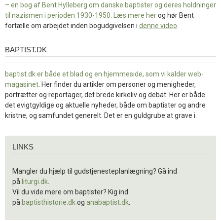
– en bog af Bent Hylleberg om danske baptister og deres holdninger
til nazismen i perioden 1930-1950. Læs mere
her
og hør Bent
fortælle om arbejdet inden bogudgivelsen i
denne video
.
BAPTIST.DK
baptist.dk
baptist.dk er både et blad og en
hjemmeside, som vi kalder web-
magasinet
. Her finder du artikler om personer og menigheder,
portrætter og reportager, det brede kirkeliv og debat. Her er både
det evigtgyldige og aktuelle nyheder, både om baptister og andre
kristne, og samfundet generelt. Det er en guldgrube at grave i.
Links
LINKS
Mangler du hjælp til gudstjenesteplanlægning? Gå ind
på
liturgi.dk
.
Vil du vide mere om baptister? Kig ind
på
baptisthistorie.dk
og
anabaptist.dk
.