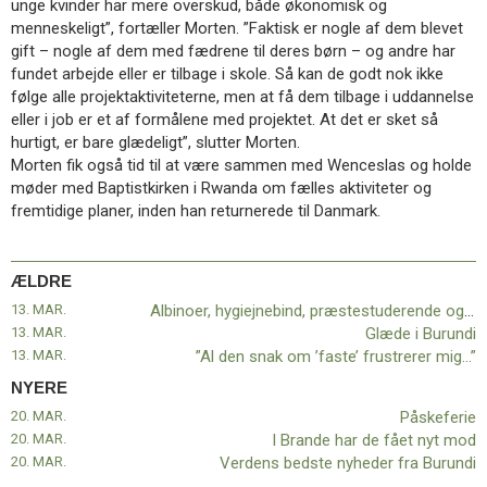
unge kvinder har mere overskud, både økonomisk og
11.0:
Kalender
menneskeligt”, fortæller Morten. ”Faktisk er nogle af dem blevet
12.0:
Inspiration
gift – nogle af dem med fædrene til deres børn – og andre har
13.0:
Værktøjskassen
fundet arbejde eller er tilbage i skole. Så kan de godt nok ikke
14.0:
Mission
følge alle projektaktiviteterne, men at få dem tilbage i uddannelse
15.0:
Om
eller i job er et af formålene med projektet. At det er sket så
BaptistKirken
hurtigt, er bare glædeligt”, slutter Morten.
16.0:
Kontakt
Morten fik også tid til at være sammen med Wenceslas og holde
Næste
møder med Baptistkirken i Rwanda om fælles aktiviteter og
indlæg:
fremtidige planer, inden han returnerede til Danmark.
Påskeferie
Forrige
indlæg:
Albinoer,
ÆLDRE
hygiejnebind,
13. MAR.
Albinoer, hygiejnebind, præstestuderende og påskeferie
præstestuderende
13. MAR.
Glæde i Burundi
og
13. MAR.
”Al den snak om ’faste’ frustrerer mig…”
påskeferie
NYERE
20. MAR.
Påskeferie
20. MAR.
I Brande har de fået nyt mod
20. MAR.
Verdens bedste nyheder fra Burundi