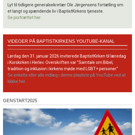
Lyt til tidligere generalsekretær Ole Jørgensens fortælling om
et langt og spændende liv i BaptistKirkens tjeneste.
Se portrættet her.
Videoer
VIDEOER PÅ BAPTISTKIRKENS YOUTUBE-KANAL
på
BaptistKirkens
YouTube-
Lørdag den 31. januar 2026 inviterede BaptistKirken til læredag
kanal
i Korskirken i Herlev. Overskriften var ”Samtale om Bibel,
tradition og inklusion i kirkens møde med LGBT+ personer.”
Se enkelte eller alle indlæg i denne playliste på YouTube ved at
klikke her.
GENSTART2025
Genstart2025