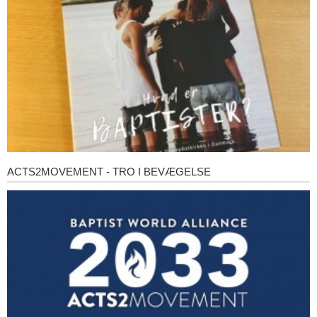
ACTS2MOVEMENT - TRO I BEVÆGELSE
Acts2Movement
-
Tro
i
bevægelse