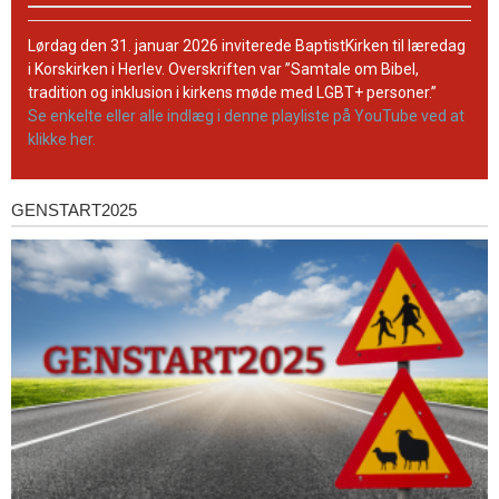
BaptistKirkens
YouTube-
Lørdag den 31. januar 2026 inviterede BaptistKirken til læredag
kanal
i Korskirken i Herlev. Overskriften var ”Samtale om Bibel,
tradition og inklusion i kirkens møde med LGBT+ personer.”
Se enkelte eller alle indlæg i denne playliste på YouTube ved at
klikke her.
GENSTART2025
Genstart2025