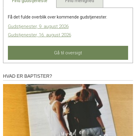
Find gudstjeneste
Find menighed
Få det fulde overblik over kommende gudstjenester.
Gudstjenester, 9. august 2026
Gudstjenester, 16. august 2026
Gå til oversigt
HVAD ER BAPTISTER?
Hvad
er
baptister?