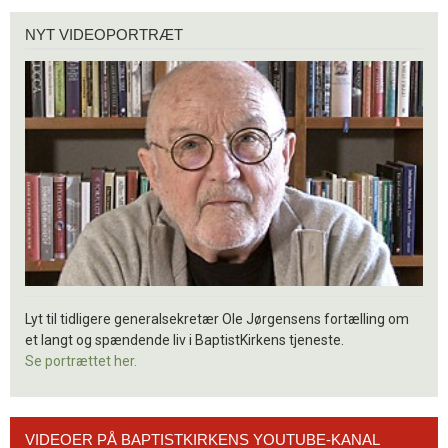
Nyt
NYT VIDEOPORTRÆT
videoportræt
Lyt til tidligere generalsekretær Ole Jørgensens fortælling om
et langt og spændende liv i BaptistKirkens tjeneste.
Se portrættet her.
Videoer
VIDEOER PÅ BAPTISTKIRKENS YOUTUBE-KANAL
på