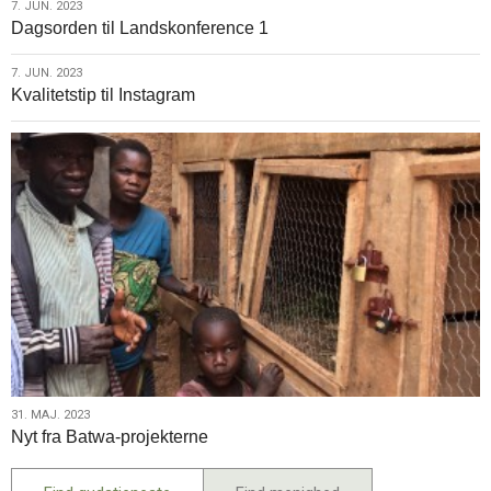
7.
7. JUN. 2023
Dagsorden til Landskonference 1
jun.
2023
7.
7. JUN. 2023
Kvalitetstip til Instagram
jun.
2023
31.
31. MAJ. 2023
Nyt fra Batwa-projekterne
maj.
2023