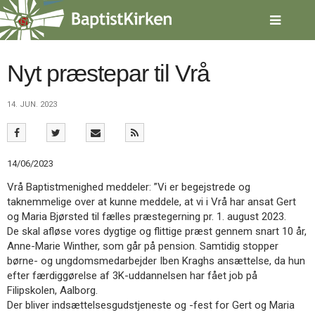
Spring
menu
over
og
gå
Nyt præstepar til Vrå
til
indhold
Vend
14. JUN. 2023
tilbage
til
forsiden
Gå
1.0:
Forside
14/06/2023
til
2.0:
Nyheder
vores
3.0:
Kalender
Vrå Baptistmenighed meddeler: ”Vi er begejstrede og
guide
4.0:
Inspiration
taknemmelige over at kunne meddele, at vi i Vrå har ansat Gert
for
5.0:
Værktøjskassen
og Maria Bjørsted til fælles præstegerning pr. 1. august 2023.
tilgængelighed
6.0:
Mission
De skal afløse vores dygtige og flittige præst gennem snart 10 år,
7.0:
Om
Anne-Marie Winther, som går på pension. Samtidig stopper
BaptistKirken
børne- og ungdomsmedarbejder Iben Kraghs ansættelse, da hun
8.0:
Kontakt
efter færdiggørelse af 3K-uddannelsen har fået job på
Filipskolen, Aalborg.
9.0:
Forside
Der bliver indsættelsesgudstjeneste og -fest for Gert og Maria
10.0:
Nyheder