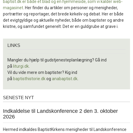
baptist.dk er både et blad og en
hjemmeside, som vi kalder web-
magasinet
. Her finder du artikler om personer og menigheder,
portrætter og reportager, det brede kirkeliv og debat. Her er både
det evigtgyldige og aktuelle nyheder, både om baptister og andre
kristne, og samfundet generelt. Det er en guldgrube at grave i.
Links
LINKS
Mangler du hjælp til gudstjenesteplanlægning? Gå ind
på
liturgi.dk
.
Vil du vide mere om baptister? Kig ind
på
baptisthistorie.dk
og
anabaptist.dk
.
SENESTE NYT
Seneste
nyt
1.
Indkaldelse til Landskonference 2 den 3. oktober
jul.
2026
2026
Hermed indkaldes BaptistKirkens menigheder til Landskonference