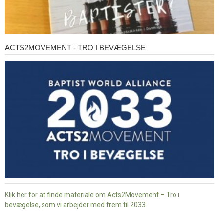
ACTS2MOVEMENT - TRO I BEVÆGELSE
Acts2Movement
-
Tro
i
bevægelse
Klik her for at finde materiale om Acts2Movement – Tro i
bevægelse, som vi arbejder med frem til 2033.