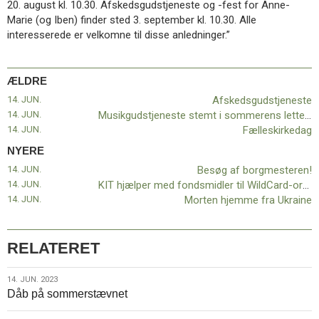
20. august kl. 10.30. Afskedsgudstjeneste og -fest for Anne-
11.0:
Kalender
Marie (og Iben) finder sted 3. september kl. 10.30. Alle
12.0:
Inspiration
interesserede er velkomne til disse anledninger.”
13.0:
Værktøjskassen
14.0:
Mission
15.0:
Om
ÆLDRE
BaptistKirken
16.0:
Kontakt
14. JUN.
Afskedsgudstjeneste
14. JUN.
Musikgudstjeneste stemt i sommerens lette og lyse grundtone
Næste
14. JUN.
Fælleskirkedag
indlæg:
Besøg
NYERE
af
14. JUN.
Besøg af borgmesteren!
borgmesteren!
Forrige
14. JUN.
KIT hjælper med fondsmidler til WildCard-ordning
indlæg:
14. JUN.
Morten hjemme fra Ukraine
Afskedsgudstjeneste
RELATERET
14.
14. JUN. 2023
Dåb på sommerstævnet
jun.
2023