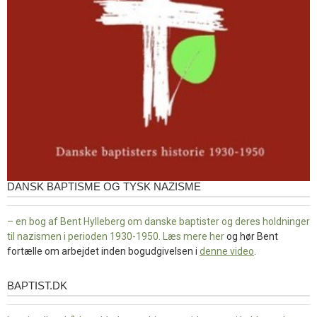
DANSK BAPTISME OG TYSK NAZISME
– en bog af Bent Hylleberg om danske baptister og deres holdninger
til nazismen i perioden 1930-1950. Læs mere
her
og hør Bent
fortælle om arbejdet inden bogudgivelsen i
denne video
.
BAPTIST.DK
baptist.dk