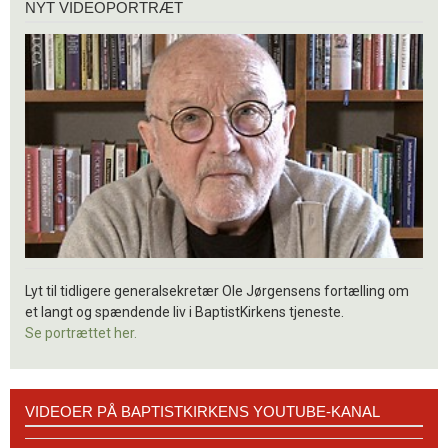
NYT VIDEOPORTRÆT
videoportræt
Lyt til tidligere generalsekretær Ole Jørgensens fortælling om
et langt og spændende liv i BaptistKirkens tjeneste.
Se portrættet her.
Videoer
VIDEOER PÅ BAPTISTKIRKENS YOUTUBE-KANAL
på
BaptistKirkens