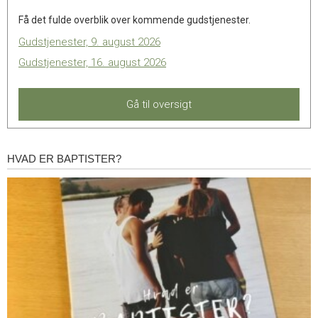
Få det fulde overblik over kommende gudstjenester.
Gudstjenester, 9. august 2026
Gudstjenester, 16. august 2026
Gå til oversigt
HVAD ER BAPTISTER?
Hvad
er
baptister?