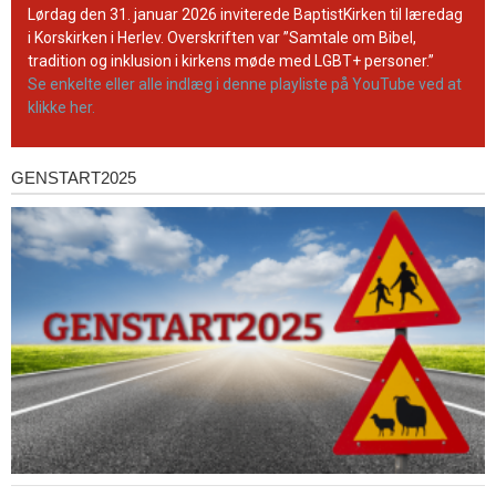
YouTube-
Lørdag den 31. januar 2026 inviterede BaptistKirken til læredag
kanal
i Korskirken i Herlev. Overskriften var ”Samtale om Bibel,
tradition og inklusion i kirkens møde med LGBT+ personer.”
Se enkelte eller alle indlæg i denne playliste på YouTube ved at
klikke her.
GENSTART2025
Genstart2025