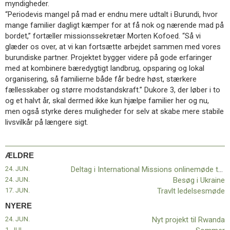
myndigheder.
11.0:
Kalender
“Periodevis mangel på mad er endnu mere udtalt i Burundi, hvor
12.0:
Inspiration
mange familier dagligt kæmper for at få nok og nærende mad på
13.0:
Værktøjskassen
bordet,” fortæller missionssekretær Morten Kofoed. “Så vi
14.0:
Mission
glæder os over, at vi kan fortsætte arbejdet sammen med vores
15.0:
Om
burundiske partner. Projektet bygger videre på gode erfaringer
BaptistKirken
med at kombinere bæredygtigt landbrug, opsparing og lokal
16.0:
Kontakt
organisering, så familierne både får bedre høst, stærkere
Næste
fællesskaber og større modstandskraft.” Dukore 3, der løber i to
indlæg:
og et halvt år, skal dermed ikke kun hjælpe familier her og nu,
Nyt
men også styrke deres muligheder for selv at skabe mere stabile
projekt
livsvilkår på længere sigt.
til
Rwanda
Forrige
indlæg:
ÆLDRE
Deltag
24. JUN.
Deltag i International Missions onlinemøde torsdag 25. juni kl. 16-17
i
24. JUN.
Besøg i Ukraine
International
17. JUN.
Travlt ledelsesmøde
Missions
onlinemøde
NYERE
torsdag
24. JUN.
Nyt projekt til Rwanda
25.
1. JUL.