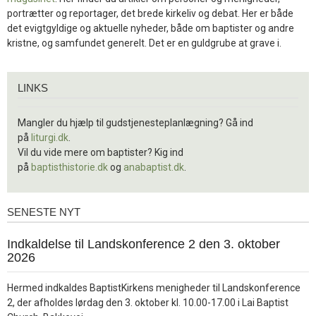
portrætter og reportager, det brede kirkeliv og debat. Her er både
det evigtgyldige og aktuelle nyheder, både om baptister og andre
kristne, og samfundet generelt. Det er en guldgrube at grave i.
Links
LINKS
Mangler du hjælp til gudstjenesteplanlægning? Gå ind
på
liturgi.dk
.
Vil du vide mere om baptister? Kig ind
på
baptisthistorie.dk
og
anabaptist.dk
.
SENESTE NYT
Seneste
nyt
1.
Indkaldelse til Landskonference 2 den 3. oktober
jul.
2026
2026
Hermed indkaldes BaptistKirkens menigheder til Landskonference
2, der afholdes lørdag den 3. oktober kl. 10.00-17.00 i Lai Baptist