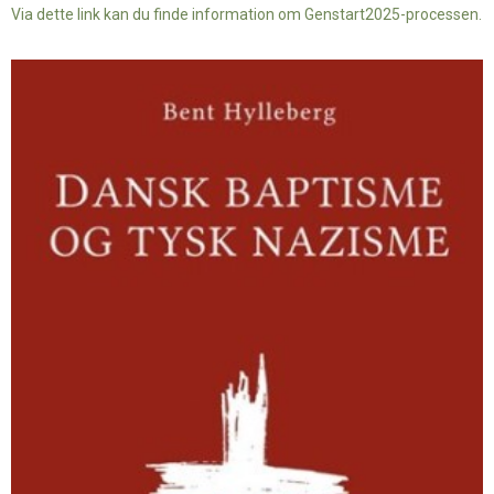
Via dette link kan du finde information om Genstart2025-processen.
Dansk
baptisme
og
tysk
nazisme