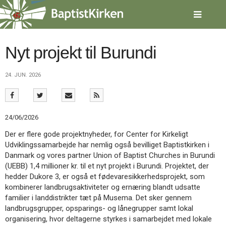
Spring
menu
over
og
gå
Nyt projekt til Burundi
til
indhold
Vend
24. JUN. 2026
tilbage
til
forsiden
Gå
1.0:
Forside
24/06/2026
til
2.0:
Nyheder
vores
3.0:
Kalender
Der er flere gode projektnyheder, for Center for Kirkeligt
guide
4.0:
Inspiration
Udviklingssamarbejde har nemlig også bevilliget Baptistkirken i
for
5.0:
Værktøjskassen
Danmark og vores partner Union of Baptist Churches in Burundi
tilgængelighed
6.0:
Mission
(UEBB) 1,4 millioner kr. til et nyt projekt i Burundi. Projektet, der
7.0:
Om
hedder Dukore 3, er også et fødevaresikkerhedsprojekt, som
BaptistKirken
kombinerer landbrugsaktiviteter og ernæring blandt udsatte
8.0:
Kontakt
familier i landdistrikter tæt på Musema. Det sker gennem
landbrugsgrupper, opsparings- og lånegrupper samt lokal
9.0:
Forside
organisering, hvor deltagerne styrkes i samarbejdet med lokale
10.0:
Nyheder