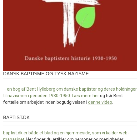
DANSK BAPTISME OG TYSK NAZISME
– en bog af Bent Hylleberg om danske baptister og deres holdninger
til nazismen i perioden 1930-1950. Læs mere
her
og hør Bent
fortælle om arbejdet inden bogudgivelsen i
denne video
.
BAPTIST.DK
baptist.dk
baptist.dk er både et blad og en
hjemmeside, som vi kalder web-
magasinet
. Her finder du artikler om personer og menigheder,