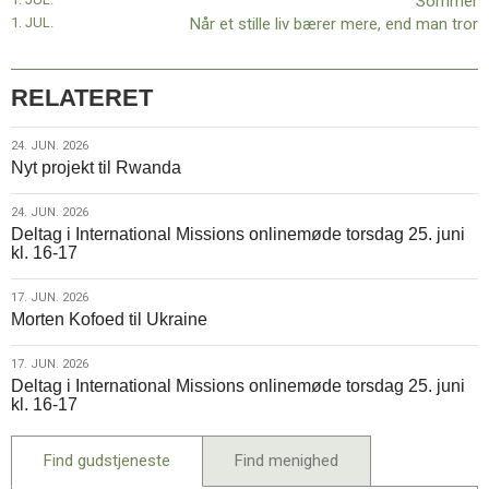
Sommer
juni
1. JUL.
Når et stille liv bærer mere, end man tror
kl.
16-
17
RELATERET
24.
24. JUN. 2026
Nyt projekt til Rwanda
jun.
2026
24.
24. JUN. 2026
Deltag i International Missions onlinemøde torsdag 25. juni
jun.
kl. 16-17
2026
17.
17. JUN. 2026
Morten Kofoed til Ukraine
jun.
2026
17.
17. JUN. 2026
Deltag i International Missions onlinemøde torsdag 25. juni
jun.
kl. 16-17
2026
Find gudstjeneste
Find menighed