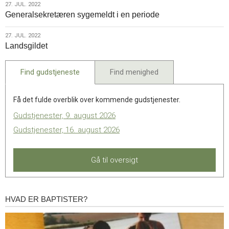
27.
27. JUL. 2022
Generalsekretæren sygemeldt i en periode
jul.
2022
27.
27. JUL. 2022
Landsgildet
jul.
2022
Find gudstjeneste
Find menighed
Få det fulde overblik over kommende gudstjenester.
Gudstjenester, 9. august 2026
Gudstjenester, 16. august 2026
Gå til oversigt
HVAD ER BAPTISTER?
Hvad
er
baptister?