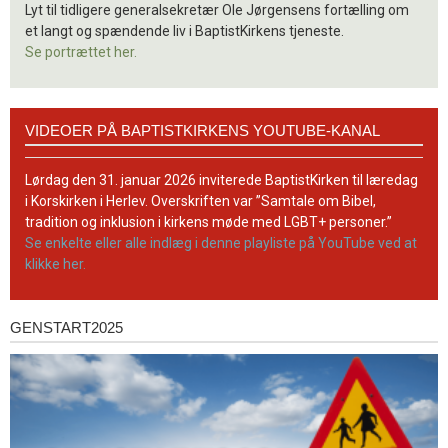
Lyt til tidligere generalsekretær Ole Jørgensens fortælling om
et langt og spændende liv i BaptistKirkens tjeneste.
Se portrættet her.
Videoer
VIDEOER PÅ BAPTISTKIRKENS YOUTUBE-KANAL
på
BaptistKirkens
YouTube-
Lørdag den 31. januar 2026 inviterede BaptistKirken til læredag
kanal
i Korskirken i Herlev. Overskriften var ”Samtale om Bibel,
tradition og inklusion i kirkens møde med LGBT+ personer.”
Se enkelte eller alle indlæg i denne playliste på YouTube ved at
klikke her.
GENSTART2025
Genstart2025