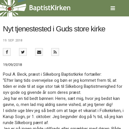
Spring
menu
over
og
gå
Nyt tjenestested i Guds store kirke
til
indhold
Vend
19. SEP. 2018
tilbage
til
forsiden
Gå
1.0:
Forside
19/09/2018
til
2.0:
Nyheder
Poul A. Beck, præst i Silkeborg Baptistkirke fortæller:
vores
3.0:
Kalender
”Efter lang tids overvejelse og bøn er jeg kommet frem til, at
guide
4.0:
Inspiration
tiden er inde til at sige stor tak til Silkeborg Baptistmenighed for
for
5.0:
Værktøjskassen
syv gode og givende år som deres præst.
tilgængelighed
6.0:
Mission
Jeg har en tid bedt bønnen: Herre, sæt mig, hvor jeg bedst kan
7.0:
Om
gavne, o, men lad mig aldrig savne vished, at jeg tjener dig!
BaptistKirken
I sidste uge blev jeg så bedt om at tage et vikariat i Folkekirken, i
8.0:
Kontakt
Karup Sogn, pr 1. oktober. Jeg begynder dog på ½ tid, så jeg kan
9.0:
Forside
runde Silkeborg pænt af.
10.0:
Nyheder
Jeg er på ingen måde utilfreds eller smækker med døren. Både