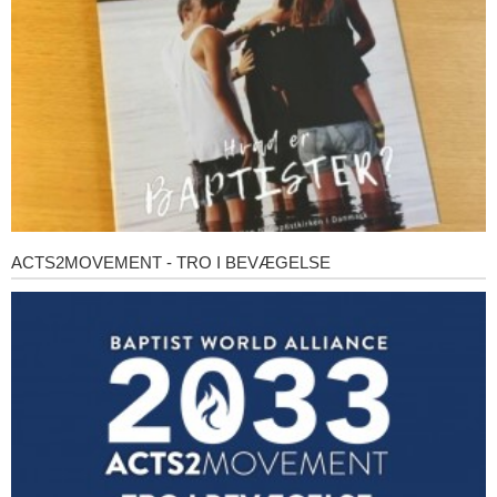
ACTS2MOVEMENT - TRO I BEVÆGELSE
Acts2Movement
-
Tro
i
bevægelse