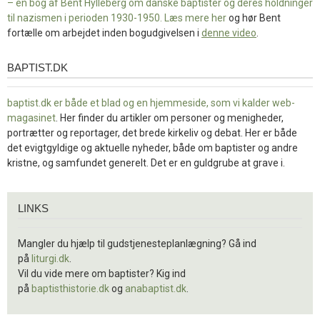
– en bog af Bent Hylleberg om danske baptister og deres holdninger
til nazismen i perioden 1930-1950. Læs mere
her
og hør Bent
fortælle om arbejdet inden bogudgivelsen i
denne video
.
BAPTIST.DK
baptist.dk
baptist.dk er både et blad og en
hjemmeside, som vi kalder web-
magasinet
. Her finder du artikler om personer og menigheder,
portrætter og reportager, det brede kirkeliv og debat. Her er både
det evigtgyldige og aktuelle nyheder, både om baptister og andre
kristne, og samfundet generelt. Det er en guldgrube at grave i.
Links
LINKS
Mangler du hjælp til gudstjenesteplanlægning? Gå ind
på
liturgi.dk
.
Vil du vide mere om baptister? Kig ind
på
baptisthistorie.dk
og
anabaptist.dk
.