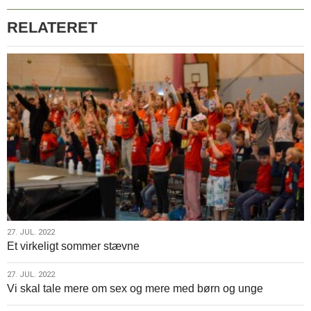
RELATERET
27.
27. JUL. 2022
Et virkeligt sommer stævne
jul.
2022
27.
27. JUL. 2022
Vi skal tale mere om sex og mere med børn og unge
jul.
2022