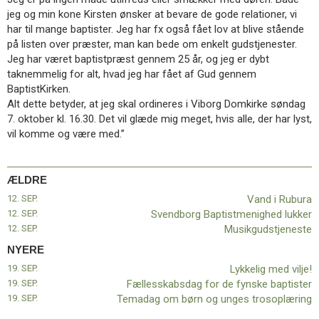
11.0:
Kalender
jeg og min kone Kirsten ønsker at bevare de gode relationer, vi
12.0:
Inspiration
har til mange baptister. Jeg har fx også fået lov at blive stående
13.0:
Værktøjskassen
på listen over præster, man kan bede om enkelt gudstjenester.
14.0:
Mission
Jeg har været baptistpræst gennem 25 år, og jeg er dybt
15.0:
Om
taknemmelig for alt, hvad jeg har fået af Gud gennem
BaptistKirken
BaptistKirken.
16.0:
Kontakt
Alt dette betyder, at jeg skal ordineres i Viborg Domkirke søndag
7. oktober kl. 16.30. Det vil glæde mig meget, hvis alle, der har lyst,
Næste
vil komme og være med.”
indlæg:
Lykkelig
med
vilje!
ÆLDRE
Forrige
indlæg:
12. SEP.
Vand i Rubura
Vand
12. SEP.
Svendborg Baptistmenighed lukker
i
12. SEP.
Musikgudstjeneste
Rubura
NYERE
19. SEP.
Lykkelig med vilje!
19. SEP.
Fællesskabsdag for de fynske baptister
19. SEP.
Temadag om børn og unges trosoplæring