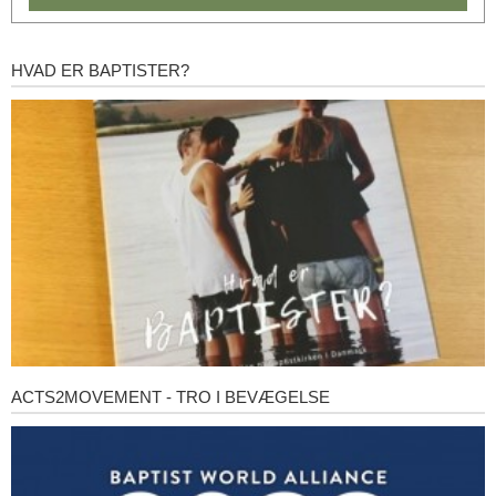
HVAD ER BAPTISTER?
Hvad
er
baptister?
ACTS2MOVEMENT - TRO I BEVÆGELSE
Acts2Movement
-
Tro
i
bevægelse