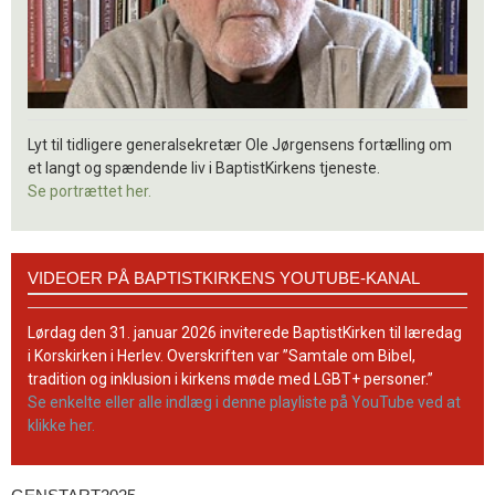
Lyt til tidligere generalsekretær Ole Jørgensens fortælling om
et langt og spændende liv i BaptistKirkens tjeneste.
Se portrættet her.
Videoer
VIDEOER PÅ BAPTISTKIRKENS YOUTUBE-KANAL
på
BaptistKirkens
YouTube-
Lørdag den 31. januar 2026 inviterede BaptistKirken til læredag
kanal
i Korskirken i Herlev. Overskriften var ”Samtale om Bibel,
tradition og inklusion i kirkens møde med LGBT+ personer.”
Se enkelte eller alle indlæg i denne playliste på YouTube ved at
klikke her.