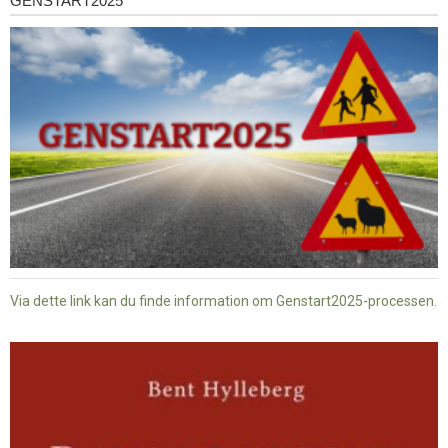
GENSTART2025
Genstart2025
Via dette link kan du finde information om Genstart2025-processen.
Dansk
baptisme
og
tysk
nazisme