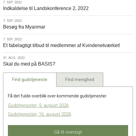
7.
7. SEP. 2022
kirke
Indkaldelse til Landskonference 2, 2022
sep.
2022
7.
7. SEP. 2022
Besøg fra Myanmar
sep.
2022
7.
7. SEP. 2022
Et fabelagtigt tilbud til medlemmer af Kvindenetværket!
sep.
2022
31.
31. AUG. 2022
Skal du med på BASIS?
aug.
2022
Find gudstjeneste
Find menighed
Få det fulde overblik over kommende gudstjenester.
Gudstjenester, 9. august 2026
Gudstjenester, 16. august 2026
Gå til oversigt