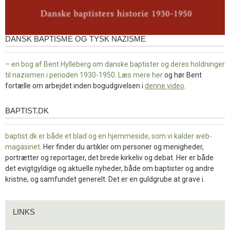
DANSK BAPTISME OG TYSK NAZISME
– en bog af Bent Hylleberg om danske baptister og deres holdninger
til nazismen i perioden 1930-1950. Læs mere
her
og hør Bent
fortælle om arbejdet inden bogudgivelsen i
denne video
.
BAPTIST.DK
baptist.dk
baptist.dk er både et blad og en
hjemmeside, som vi kalder web-
magasinet
. Her finder du artikler om personer og menigheder,
portrætter og reportager, det brede kirkeliv og debat. Her er både
det evigtgyldige og aktuelle nyheder, både om baptister og andre
kristne, og samfundet generelt. Det er en guldgrube at grave i.
Links
LINKS