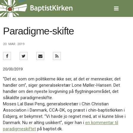
Spring
menu
over
og
gå
Paradigme-skifte
til
indhold
Vend
20. MAR. 2019
tilbage
til
forsiden
Gå
1.0:
Forside
20/03/2019
til
2.0:
Nyheder
vores
3.0:
Kalender
”Det er, som om politikerne ikke ser, at det er mennesker, det
guide
4.0:
Inspiration
handler om”, siger generalsekretær Lone Møller-Hansen. Det
for
5.0:
Værktøjskassen
handler om den nyeste lovgivning på flygtningeområdet, det
tilgængelighed
6.0:
Mission
såkaldte paradigmeskifte.
7.0:
Om
Moses Lal Bawi Peng, generalsekretær i Chin Christian
BaptistKirken
Association i Danmark, CCA-DK, og præst i chin-baptistkirken i
8.0:
Kontakt
Esbjerg, er bekymret. ”Vi havde jo regnet med, at vi kunne blive i
Danmark. Nu er alting usikkert”, siger han i
en kommentar til
9.0:
Forside
paradigmeskiftet
på baptist.dk.
10.0:
Nyheder