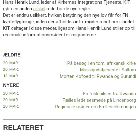
Hans Henrik Lund, leder af Kirkernes Integrations Tjeneste, KIT,
11.0:
Kalender
gør i en anden
artikel
rede for de nye regler.
12.0:
Inspiration
Det er endnu usikkert, hvilken betydning den nye lov får for FN
13.0:
Værktøjskassen
kvoteflygtninge, inden der afholdes info-møder rundt om i landet.
14.0:
Mission
KIT deltager i disse møder, ligesom Hans Henrik Lund stiller op til
15.0:
Om
regionale informationsmøder for migranterne.
BaptistKirken
16.0:
Kontakt
Næste
ÆLDRE
indlæg:
20. MAR.
På besøg i en tom, afrikansk kirke
En
20. MAR.
Musikgudstjeneste i Saltum
frisk
13. MAR.
Morten Kofoed til Rwanda og Burundi
hilsen
fra
NYERE
Rwanda
Forrige
20. MAR.
En frisk hilsen fra Rwanda
indlæg:
20. MAR.
Fælles ledelsesmøde på Lindenborg
På
20. MAR.
Regionale møder om Fælleserklæringen
besøg
i
en
RELATERET
tom,
afrikansk