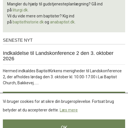
Mangler du hjælp til gudstjenesteplanlægning? Gå ind
på
liturgi.dk
.
Vil du vide mere om baptister? Kig ind
på
baptisthistorie.dk
og
anabaptist.dk
.
SENESTE NYT
Seneste
nyt
1.
Indkaldelse til Landskonference 2 den 3. oktober
jul.
2026
2026
Hermed indkaldes BaptistKirkens menigheder til Landskonference
2, der afholdes lørdag den 3. oktober kl. 10.00-17.00 i Lai Baptist
Læs
Church, Bakkevej……
mere
Læs mere
Vi bruger cookies for at sikre din brugeroplevelse. Fortsat brug
betyder at du accepterer dette.
Læs mere
Se flere nyheder
OK