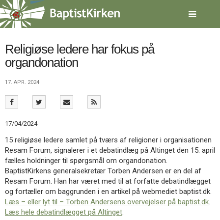
Spring
menu
over
og
gå
Religiøse ledere har fokus på
til
organdonation
indhold
Vend
tilbage
17. APR. 2024
til
forsiden
Gå
1.0:
Forside
til
2.0:
Nyheder
17/04/2024
vores
3.0:
Kalender
guide
4.0:
Inspiration
15 religiøse ledere samlet på tværs af religioner i organisationen
for
5.0:
Værktøjskassen
Resam Forum, signalerer i et debatindlæg på Altinget den 15. april
tilgængelighed
6.0:
Mission
fælles holdninger til spørgsmål om organdonation.
7.0:
Om
BaptistKirkens generalsekretær Torben Andersen er en del af
BaptistKirken
Resam Forum. Han har været med til at forfatte debatindlægget
8.0:
Kontakt
og fortæller om baggrunden i en artikel på webmediet baptist.dk.
Læs – eller lyt til – Torben Andersens overvejelser på baptist.dk
.
9.0:
Forside
Læs hele debatindlægget på Altinget
.
10.0:
Nyheder