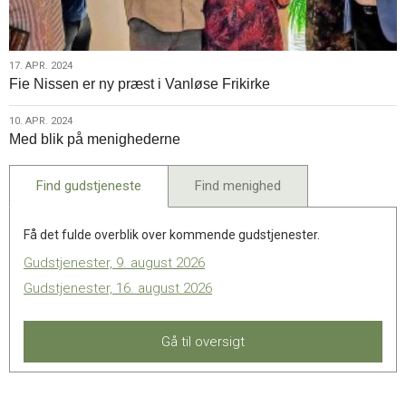
17.
17. APR. 2024
Fie Nissen er ny præst i Vanløse Frikirke
apr.
2024
10.
10. APR. 2024
Med blik på menighederne
apr.
2024
Find gudstjeneste
Find menighed
Få det fulde overblik over kommende gudstjenester.
Gudstjenester, 9. august 2026
Gudstjenester, 16. august 2026
Gå til oversigt