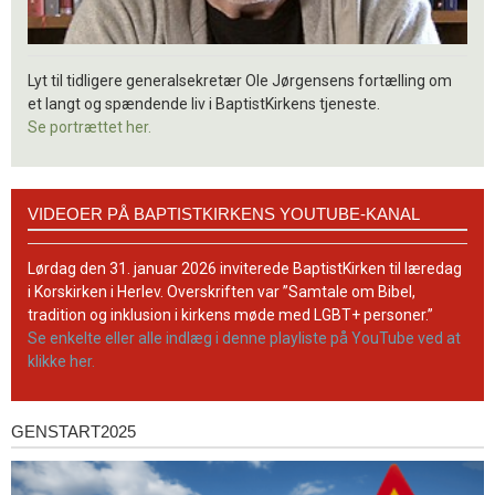
Lyt til tidligere generalsekretær Ole Jørgensens fortælling om
et langt og spændende liv i BaptistKirkens tjeneste.
Se portrættet her.
Videoer
VIDEOER PÅ BAPTISTKIRKENS YOUTUBE-KANAL
på
BaptistKirkens
YouTube-
Lørdag den 31. januar 2026 inviterede BaptistKirken til læredag
kanal
i Korskirken i Herlev. Overskriften var ”Samtale om Bibel,
tradition og inklusion i kirkens møde med LGBT+ personer.”
Se enkelte eller alle indlæg i denne playliste på YouTube ved at
klikke her.
GENSTART2025
Genstart2025