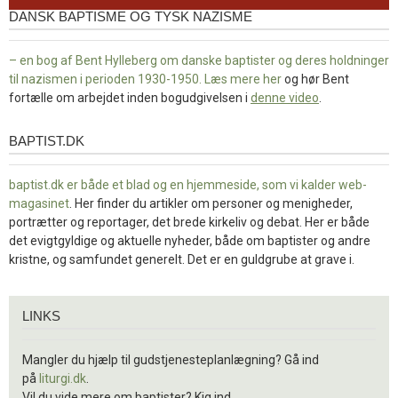
DANSK BAPTISME OG TYSK NAZISME
– en bog af Bent Hylleberg om danske baptister og deres holdninger
til nazismen i perioden 1930-1950. Læs mere
her
og hør Bent
fortælle om arbejdet inden bogudgivelsen i
denne video
.
BAPTIST.DK
baptist.dk
baptist.dk er både et blad og en
hjemmeside, som vi kalder web-
magasinet
. Her finder du artikler om personer og menigheder,
portrætter og reportager, det brede kirkeliv og debat. Her er både
det evigtgyldige og aktuelle nyheder, både om baptister og andre
kristne, og samfundet generelt. Det er en guldgrube at grave i.
Links
LINKS
Mangler du hjælp til gudstjenesteplanlægning? Gå ind
på
liturgi.dk
.
Vil du vide mere om baptister? Kig ind