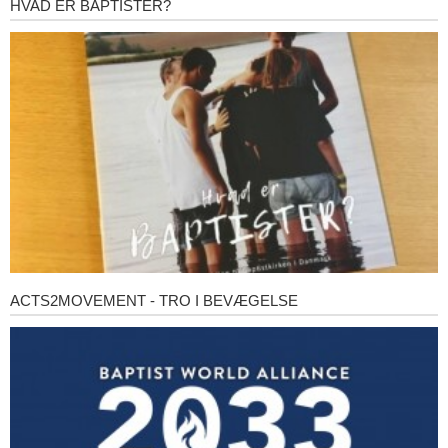
HVAD ER BAPTISTER?
Hvad
er
baptister?
ACTS2MOVEMENT - TRO I BEVÆGELSE
Acts2Movement
-
Tro
i
bevægelse