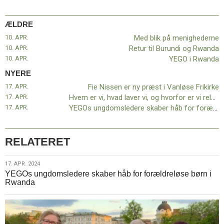
11.0:
Kalender
12.0:
Inspiration
ÆLDRE
13.0:
Værktøjskassen
14.0:
Mission
10. APR.
Med blik på menighederne
15.0:
Om
10. APR.
Retur til Burundi og Rwanda
BaptistKirken
10. APR.
YEGO i Rwanda
16.0:
Kontakt
NYERE
Næste
17. APR.
Fie Nissen er ny præst i Vanløse Frikirke
indlæg:
17. APR.
Hvem er vi, hvad laver vi, og hvorfor er vi relevante?
Fie
17. APR.
YEGOs ungdomsledere skaber håb for forældreløse børn i Rwanda
Nissen
er
ny
RELATERET
præst
i
17.
17. APR. 2024
Vanløse
YEGOs ungdomsledere skaber håb for forældreløse børn i
apr.
Frikirke
Forrige
Rwanda
2024
indlæg:
Med
blik
på