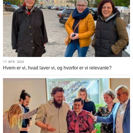
menighederne
17.
17. APR. 2024
Hvem er vi, hvad laver vi, og hvorfor er vi relevante?
apr.
2024