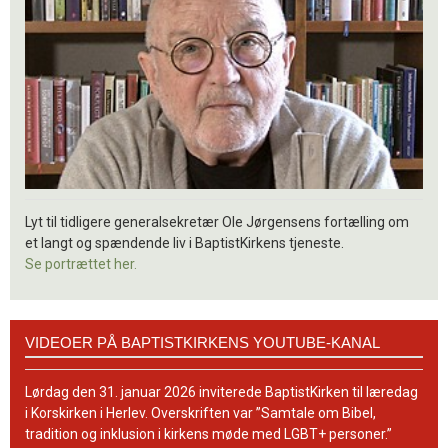
Lyt til tidligere generalsekretær Ole Jørgensens fortælling om
et langt og spændende liv i BaptistKirkens tjeneste.
Se portrættet her.
Videoer
VIDEOER PÅ BAPTISTKIRKENS YOUTUBE-KANAL
på
BaptistKirkens
YouTube-
Lørdag den 31. januar 2026 inviterede BaptistKirken til læredag
kanal
i Korskirken i Herlev. Overskriften var ”Samtale om Bibel,
tradition og inklusion i kirkens møde med LGBT+ personer.”