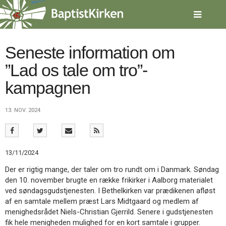
Spring
menu
over
og
gå
Seneste information om
til
”Lad os tale om tro”-
indhold
Vend
tilbage
kampagnen
til
forsiden
Gå
1.0:
Forside
13. NOV. 2024
til
2.0:
Nyheder
vores
3.0:
Kalender
guide
4.0:
Inspiration
for
5.0:
Værktøjskassen
13/11/2024
tilgængelighed
6.0:
Mission
Der er rigtig mange, der taler om tro rundt om i Danmark. Søndag
7.0:
Om
den 10. november brugte en række frikirker i Aalborg materialet
BaptistKirken
ved søndagsgudstjenesten. I Bethelkirken var prædikenen afløst
8.0:
Kontakt
af en samtale mellem præst Lars Midtgaard og medlem af
9.0:
Forside
menighedsrådet Niels-Christian Gjerrild. Senere i gudstjenesten
10.0:
Nyheder
fik hele menigheden mulighed for en kort samtale i grupper.