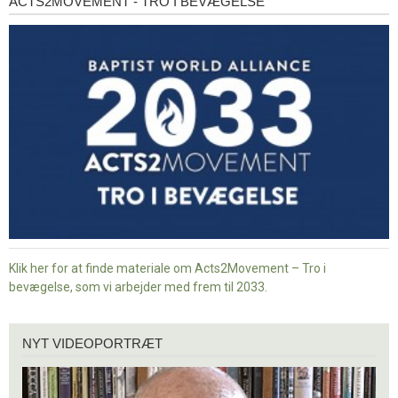
ACTS2MOVEMENT - TRO I BEVÆGELSE
Acts2Movement
-
Tro
i
bevægelse
Klik her for at finde materiale om Acts2Movement – Tro i
bevægelse, som vi arbejder med frem til 2033.
Nyt
NYT VIDEOPORTRÆT
videoportræt