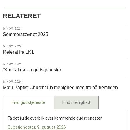
RELATERET
6.
6. NOV. 2024
Sommerstævnet 2025
nov.
2024
6.
6. NOV. 2024
Referat fra LK1
nov.
2024
6.
6. NOV. 2024
’Spor at gå’ – i gudstjenesten
nov.
2024
6.
6. NOV. 2024
Matu Baptist Church: En menighed med tro på fremtiden
nov.
2024
Find gudstjeneste
Find menighed
Få det fulde overblik over kommende gudstjenester.
Gudstjenester, 9. august 2026