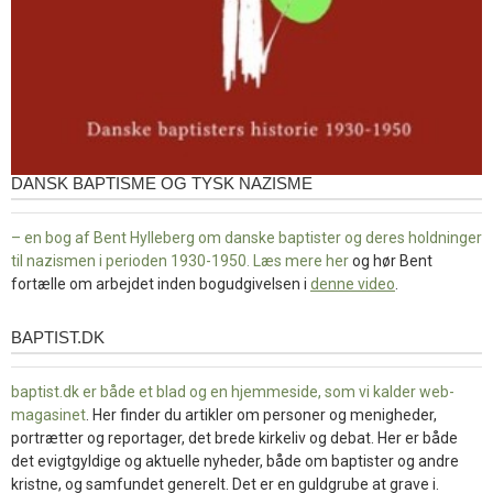
DANSK BAPTISME OG TYSK NAZISME
– en bog af Bent Hylleberg om danske baptister og deres holdninger
til nazismen i perioden 1930-1950. Læs mere
her
og hør Bent
fortælle om arbejdet inden bogudgivelsen i
denne video
.
BAPTIST.DK
baptist.dk
baptist.dk er både et blad og en
hjemmeside, som vi kalder web-
magasinet
. Her finder du artikler om personer og menigheder,
portrætter og reportager, det brede kirkeliv og debat. Her er både
det evigtgyldige og aktuelle nyheder, både om baptister og andre
kristne, og samfundet generelt. Det er en guldgrube at grave i.