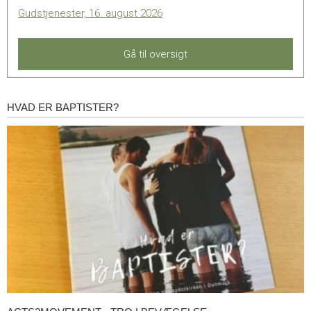
Gudstjenester, 16. august 2026
Gå til oversigt
HVAD ER BAPTISTER?
Hvad
er
baptister?