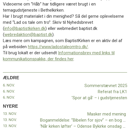
11.0:
Kalender
Videoerne om ”Håb” har tidligere været brugt i en
12.0:
Inspiration
temagudstjeneste i Bethelkirken.
13.0:
Værktøjskassen
Har I brugt materialet i din menighed? Så del gerne oplevelserne
14.0:
Mission
med “Lad os tale om tro”: Skriv til Nyhedsbrevet
15.0:
Om
(
info@baptistkirken.dk
) eller webmediet baptist.dk
BaptistKirken
(
webredaktion@baptist.dk
).
16.0:
Kontakt
Læs mere om kampagnen, som BaptistKirken er en aktiv del af
på websiden
https://www.ladostaleomtro.dk/
.
Næste
Til brug lokalt er der udsendt
Informationsbrev med links til
indlæg:
kommunikationspakke, der findes her
.
Masker
med
mening
Forrige
ÆLDRE
indlæg:
Sommerstævnet
6. NOV.
Sommerstævnet 2025
2025
6. NOV.
Referat fra LK1
6. NOV.
’Spor at gå’ – i gudstjenesten
NYERE
13. NOV.
Masker med mening
13. NOV.
Boganmeldelse: ”Bibelen for sjov” – en bog for børn og barnlige sjæle
13. NOV.
’Når kirken løfter’ – Odense Bykirke onsdag d. 15. januar 2025