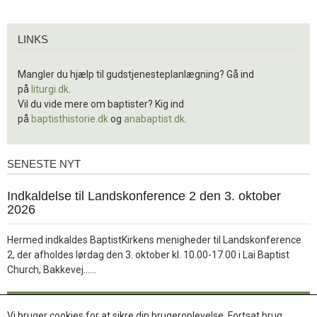
Links
LINKS
Mangler du hjælp til gudstjenesteplanlægning? Gå ind
på
liturgi.dk
.
Vil du vide mere om baptister? Kig ind
på
baptisthistorie.dk
og
anabaptist.dk
.
SENESTE NYT
Seneste
nyt
1.
Indkaldelse til Landskonference 2 den 3. oktober
jul.
2026
2026
Hermed indkaldes BaptistKirkens menigheder til Landskonference
2, der afholdes lørdag den 3. oktober kl. 10.00-17.00 i Lai Baptist
Læs
Church, Bakkevej……
mere
Læs mere
Vi bruger cookies for at sikre din brugeroplevelse. Fortsat brug