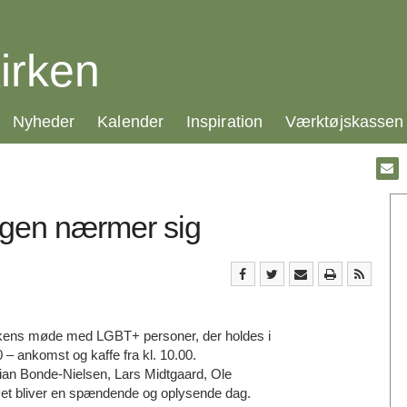
irken
21.0:
22.0:
23.0:
24.0:
Nyheder
Kalender
Inspiration
Værktøjskassen
Gå
til:
Emai
dagen nærmer sig
kirkens møde med LGBT+ personer, der holdes i
0 – ankomst og kaffe fra kl. 10.00.
an Bonde-Nielsen, Lars Midtgaard, Ole
et bliver en spændende og oplysende dag.