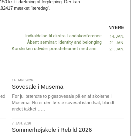
150 kr. til dækning af forplejning. Der kan
182417 mærket ’læredag’.
NYERE
Indkaldelse til ekstra Landskonference
14. JAN.
Åbent seminar: Identity and belonging
21. JAN.
Korskirken udvider præsteteamet med ansættelse af Rune Funch
21. JAN.
14.
14. JAN. 2026
Sovesale i Musema
jan.
2026
ved
Før jul brændte to pigesovesale på en af skolerne i
Musema. Nu er den første sovesal istandsat, blandt
L
andet takket……
æ
s
7.
7. JAN. 2026
m
Sommerhøjskole i Rebild 2026
jan.
e