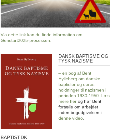
Via dette link kan du finde information om
Genstart2025-processen.
DANSK BAPTISME OG
Dansk
TYSK NAZISME
baptisme
og
– en bog af Bent
tysk
Hylleberg om danske
nazisme
baptister og deres
holdninger til nazismen i
perioden 1930-1950. Læs
mere
her
og hør Bent
fortælle om arbejdet
inden bogudgivelsen i
denne video
.
BAPTIST.DK
baptist.dk