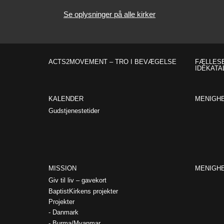
Se oplysninger på alle kirker
ACTS2MOVEMENT – TRO I BEVÆGELSE
FÆLLESE
IDÉKATA
KALENDER
MENIGH
Gudstjenestetider
MISSION
MENIGH
Giv til liv – gavekort
BaptistKirkens projekter
Projekter
Danmark
Burma/Myanmar