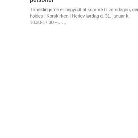
2026
e
Tilmeldingerne er begyndt at komme til læredagen, de
holdes i Korskirken i Herlev lørdag d. 31. januar kl.
L
10.30-17.30 –……
æ
s
m
e
r
e