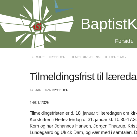
Spring
menu
over
BaptistK
og
gå
til
20.0:
Forside
indhold
Vend
tilbage
til
FORSIDE
NYHEDER
TILMELDINGSFRIST TIL LÆREDAGEN NÆRMER SIG
forsiden
Gå
1.0:
Forside
til
2.0:
Tilmeldingsfrist til lære
Nyheder
vores
3.0:
Kalender
guide
4.0:
Inspiration
14. JAN. 2026
NYHEDER
for
5.0:
Værktøjskassen
tilgængelighed
6.0:
Mission
14/01/2026
7.0:
Om
BaptistKirken
Tilmeldingsfristen er d. 18. januar til læredagen om 
8.0:
Kontakt
Korskirken i Herlev lørdag d. 31. januar kl. 10.30-17.3
Kom og hør Johannes Hansen, Jørgen Thaarup, Kristi
9.0:
Forside
Lundegaard og Ulrick Dam, og vær med i samtalen. D
10.0:
Nyheder