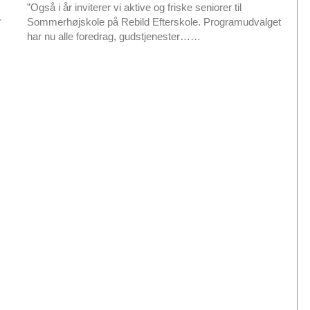
2026
”Også i år inviterer vi aktive og friske seniorer til
r
r
Sommerhøjskole på Rebild Efterskole. Programudvalget
e
L
har nu alle foredrag, gudstjenester……
æ
s
m
e
r
e