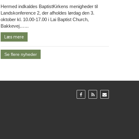
Hermed indkaldes BaptistKirkens menigheder til
Landskonference 2, der afholdes lørdag den 3.
oktober kl. 10.00-17.00 i Lai Baptist Church,
Læs
Bakkevej……
mere
Læs mere
Se flere nyheder
Gå
Gå
Gå
til:
til:
til:
Facebook
RSS
Email
feed