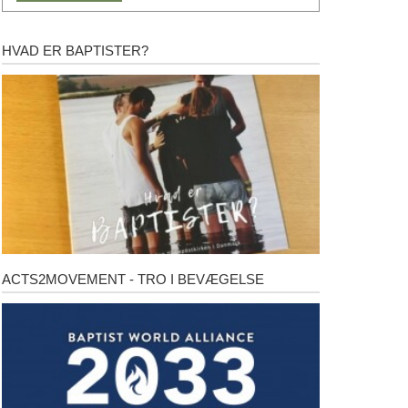
HVAD ER BAPTISTER?
Hvad
er
baptister?
ACTS2MOVEMENT - TRO I BEVÆGELSE
Acts2Movement
-
Tro
i
bevægelse