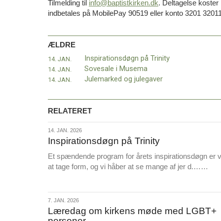
Tilmelding til
info@baptistkirken.dk
. Deltagelse koster 
11.0:
Kalender
indbetales på MobilePay 90519 eller konto 3201 3201
12.0:
Inspiration
13.0:
Værktøjskassen
14.0:
Mission
ÆLDRE
15.0:
Om
BaptistKirken
Inspirationsdøgn på Trinity
14. JAN.
16.0:
Kontakt
Sovesale i Musema
14. JAN.
Julemarked og julegaver
14. JAN.
Næste
indlæg:
Indkaldelse
RELATERET
til
ekstra
14.
14. JAN. 2026
Landskonference
Forrige
Inspirationsdøgn på Trinity
jan.
indlæg:
2026
Inspirationsdøgn
Et spændende program for årets inspirationsdøgn er 
på
L
at tage form, og vi håber at se mange af jer d.……
Trinity
æ
s
m
7.
7. JAN. 2026
e
Læredag om kirkens møde med LGBT+
jan.
r
personer