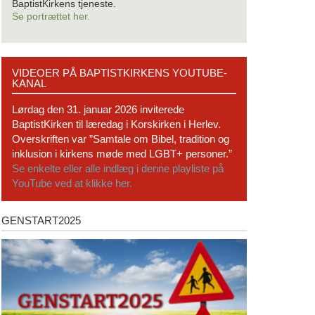
BaptistKirkens tjeneste.
Se portrættet her.
Videoer
VIDEOER PÅ BAPTISTKIRKENS YOUTUBE-
på
KANAL
BaptistKirkens
YouTube-
Lørdag den 31. januar 2026 inviterede
kanal
BaptistKirken til læredag i Korskirken i Herlev.
Overskriften var ”Samtale om Bibel, tradition og
inklusion i kirkens møde med LGBT+ personer.”
Se enkelte eller alle indlæg i denne playliste på
YouTube ved at klikke her.
GENSTART2025
Genstart2025