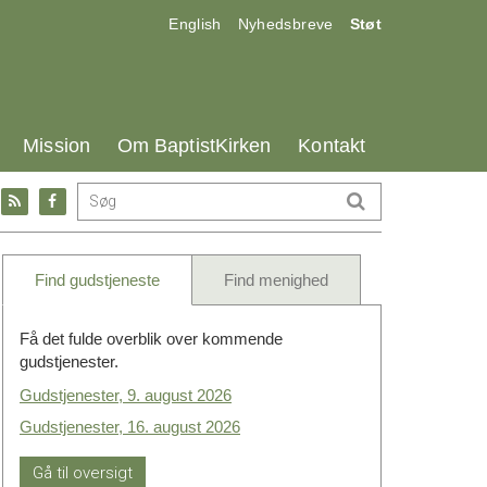
17.0:
18.0:
19.0:
English
Nyhedsbreve
Støt
25.0:
26.0:
27.0:
Mission
Om BaptistKirken
Kontakt
Gå
Gå
til:
til:
l
RSS
Facebook
feed
Find gudstjeneste
Find menighed
Få det fulde overblik over kommende
gudstjenester.
Gudstjenester, 9. august 2026
Gudstjenester, 16. august 2026
Gå til oversigt