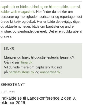
baptist.dk er både et blad og en
hjemmeside, som vi
kalder web-magasinet
. Her finder du artikler om
personer og menigheder, portrætter og reportager, det
brede kirkeliv og debat. Her er både det evigtgyldige
og aktuelle nyheder, både om baptister og andre
kristne, og samfundet generelt. Det er en guldgrube at
grave i.
Links
LINKS
Mangler du hjælp til gudstjenesteplanlægning?
Gå ind på
liturgi.dk
.
Vil du vide mere om baptister? Kig ind
på
baptisthistorie.dk
og
anabaptist.dk
.
SENESTE NYT
Seneste
nyt
1.
1. JUL. 2026
jul.
Indkaldelse til Landskonference 2 den 3.
oktober 2026
2026