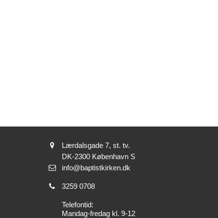
Adresse:
Lærdalsgade 7, st. tv.
Adresse:
DK-2300
København S
Send
info@baptistkirken.dk
email:
Tlf.:
3259 0708
Telefontid:
Mandag-fredag kl. 9-12