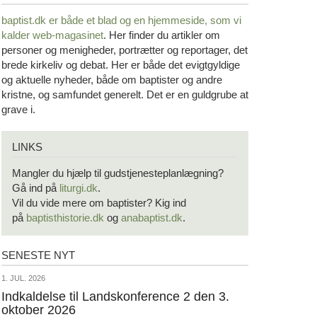
baptist.dk er både et blad og en
hjemmeside, som vi
kalder web-magasinet
. Her finder du artikler om
personer og menigheder, portrætter og reportager, det
brede kirkeliv og debat. Her er både det evigtgyldige
og aktuelle nyheder, både om baptister og andre
kristne, og samfundet generelt. Det er en guldgrube at
grave i.
Links
LINKS
Mangler du hjælp til gudstjenesteplanlægning?
Gå ind på
liturgi.dk
.
Vil du vide mere om baptister? Kig ind
på
baptisthistorie.dk
og
anabaptist.dk
.
SENESTE NYT
Seneste
nyt
1.
1. JUL. 2026
jul.
Indkaldelse til Landskonference 2 den 3.
oktober 2026
2026