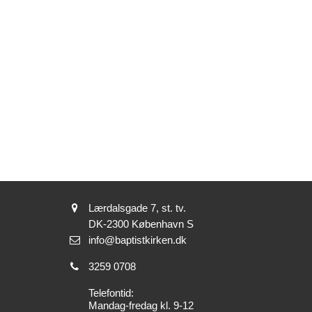
Adresse:
Lærdalsgade 7, st. tv.
Adresse:
DK-2300
København S
Send
info@baptistkirken.dk
email:
Tlf.:
3259 0708
Telefontid:
Mandag-fredag kl. 9-12