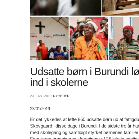
11.0:
Kalender
12.0:
Inspiration
13.0:
Værktøjskassen
14.0:
Mission
15.0:
Om
BaptistKirken
16.0:
Kontakt
Næste
indlæg:
’Topmøde’
Udsatte børn i Burundi lø
fredag
Forrige
indlæg:
ind i skolerne
Velkomstgudstjeneste
i
23. JAN. 2019
NYHEDER
Nørresundby
–
23/01/2019
Vodskov
Er det lykkedes at løfte 860 udsatte børn ud af fattig
Skovgaard i disse dage i Burundi. I de sidste tre år ha
med skolegang og samtidigt styrket børnenes familier
Familierne organiseres i foreninger af 35 lokale baptist