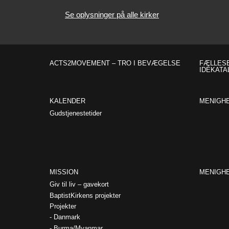
Se oplysninger på alle kirker
ACTS2MOVEMENT – TRO I BEVÆGELSE
FÆLLESE
IDÉKATA
KALENDER
MENIGH
Gudstjenestetider
MISSION
MENIGH
Giv til liv – gavekort
BaptistKirkens projekter
Projekter
Danmark
Burma/Myanmar