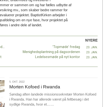
emmer er sammen om og har fælles udbytte af
orsikring mv., som skaber bedre rammer for
aluerer projektet. BaptistKirken arbejder i
safdeling om en nye fase, hvor projektet på
res i andre dele af landet.
NYERE
Velkomstgudstjeneste i Nørresundby – Vodskov
’Topmøde’ fredag
23. JAN.
Menighedsplantning på dagsordenen
23. JAN.
t
Ledelsesmøde på nyt kontor
23. JAN.
5.
5. OKT. 2022
Morten Kofoed i Rwanda
okt.
2022
Søndag aften landede missionssekretær Morten Kofoed
i Rwanda. Han har allerede været på feltbesøg i det
L
sydlige Rwanda, hvor et……