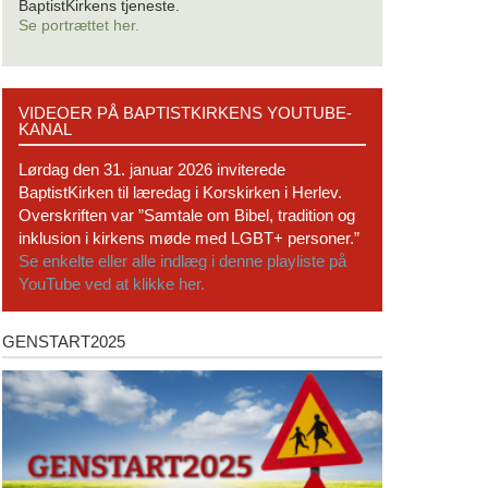
BaptistKirkens tjeneste.
Se portrættet her.
Videoer
VIDEOER PÅ BAPTISTKIRKENS YOUTUBE-
på
KANAL
BaptistKirkens
YouTube-
Lørdag den 31. januar 2026 inviterede
kanal
BaptistKirken til læredag i Korskirken i Herlev.
Overskriften var ”Samtale om Bibel, tradition og
inklusion i kirkens møde med LGBT+ personer.”
Se enkelte eller alle indlæg i denne playliste på
YouTube ved at klikke her.
GENSTART2025
Genstart2025