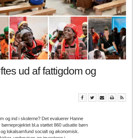
ftes ud af fattigdom og
dom og ind i skolerne? Det evaluerer Hanne
r børneprojektet bl.a støttet 860 udsatte børn
 og lokalsamfund socialt og økonomisk.
kirker, undervises og investerer i