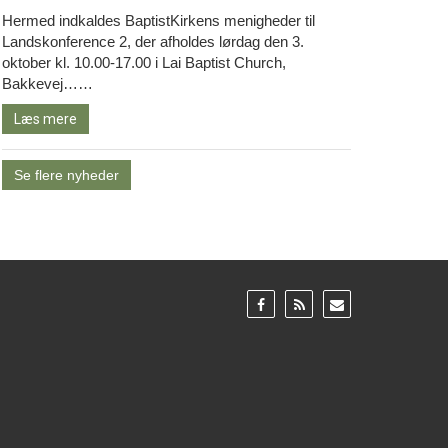
Hermed indkaldes BaptistKirkens menigheder til
Landskonference 2, der afholdes lørdag den 3.
oktober kl. 10.00-17.00 i Lai Baptist Church,
Læs
Bakkevej……
mere
Læs mere
Se flere nyheder
Gå
Gå
Gå
til:
til:
til:
Facebook
RSS
Email
feed