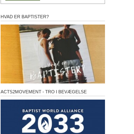
HVAD ER BAPTISTER?
Hvad
er
baptister?
ACTS2MOVEMENT - TRO I BEVÆGELSE
Acts2Movement
-
Tro
i
bevægelse