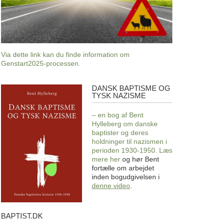
Via dette link kan du finde information om
Genstart2025-processen.
DANSK BAPTISME OG
Dansk
TYSK NAZISME
baptisme
og
– en bog af Bent
tysk
Hylleberg om danske
nazisme
baptister og deres
holdninger til nazismen i
perioden 1930-1950. Læs
mere
her
og hør Bent
fortælle om arbejdet
inden bogudgivelsen i
denne video
.
BAPTIST.DK
baptist.dk