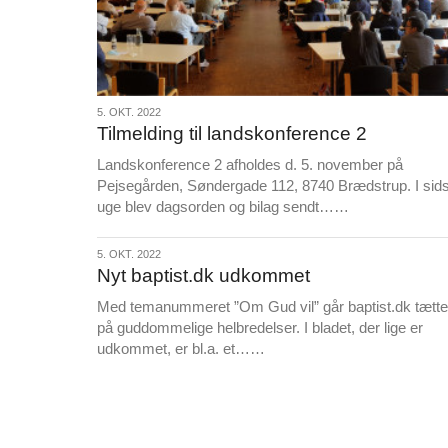
5.
5. OKT. 2022
Tilmelding til landskonference 2
okt.
2022
Landskonference 2 afholdes d. 5. november på
Pejsegården, Søndergade 112, 8740 Brædstrup. I sid
L
uge blev dagsorden og bilag sendt……
æ
s
5.
5. OKT. 2022
m
Nyt baptist.dk udkommet
okt.
e
2022
Med temanummeret ”Om Gud vil” går baptist.dk tætte
r
på guddommelige helbredelser. I bladet, der lige er
e
L
udkommet, er bl.a. et……
æ
s
m
e