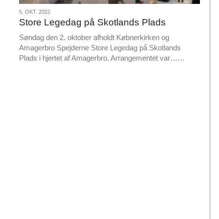
5.
5. OKT. 2022
Store Legedag på Skotlands Plads
okt.
2022
Søndag den 2. oktober afholdt Købnerkirken og
Amagerbro Spejderne Store Legedag på Skotlands
L
Plads i hjertet af Amagerbro. Arrangementet var……
æ
s
m
e
r
e