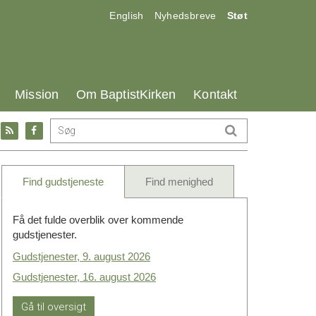
17.0:
18.0:
19.0:
English
Nyhedsbreve
Støt
25.0:
26.0:
27.0:
Mission
Om BaptistKirken
Kontakt
Gå
Gå
til:
til:
l
RSS
Facebook
feed
Find gudstjeneste
Find menighed
Få det fulde overblik over kommende
gudstjenester.
Gudstjenester, 9. august 2026
Gudstjenester, 16. august 2026
Gå til oversigt