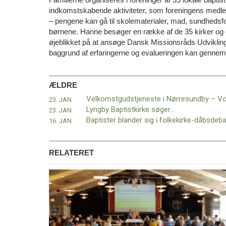
indkomstskabende aktiviteter, som foreningens medl
– pengene kan gå til skolematerialer, mad, sundhedsf
børnene. Hanne besøger en række af de 35 kirker og ev
øjeblikket på at ansøge Dansk Missionsråds Udvikling
baggrund af erfaringerne og evalueringen kan gennemfø
ÆLDRE
23. JAN.
Lyngby Baptistkirke søger…
23. JAN.
Baptister blander sig i folkekirke-dåbsdeba
16. JAN.
RELATERET