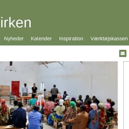
irken
21.0:
22.0:
23.0:
24.0:
Nyheder
Kalender
Inspiration
Værktøjskassen
Gå
til:
Emai