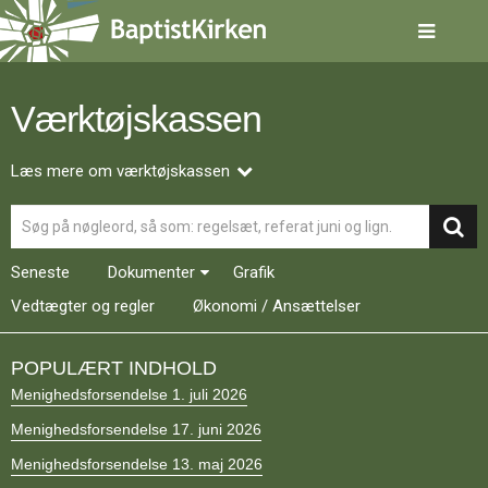
Spring
menu
over
og
gå
Værktøjskassen
til
indhold
Vend
tilbage
Læs mere om værktøjskassen
til
Søg
forsiden
Gå
1.0:
Forside
til
2.0:
Nyheder
Seneste
Dokumenter
Grafik
vores
3.0:
Kalender
guide
Vedtægter og regler
4.0:
Økonomi / Ansættelser
Inspiration
for
5.0:
Værktøjskassen
tilgængelighed
6.0:
Mission
POPULÆRT INDHOLD
7.0:
Om
Menighedsforsendelse 1. juli 2026
BaptistKirken
8.0:
Kontakt
Menighedsforsendelse 17. juni 2026
9.0:
Forside
Menighedsforsendelse 13. maj 2026
10.0:
Nyheder