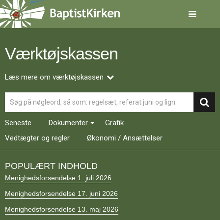
Spring
menu
over
og
gå
Værktøjskassen
til
indhold
Vend
tilbage
Læs mere om værktøjskassen
til
Søg
forsiden
Gå
1.0:
Forside
til
2.0:
Nyheder
Seneste
Dokumenter
Grafik
vores
3.0:
Kalender
guide
Vedtægter og regler
4.0:
Økonomi / Ansættelser
Inspiration
for
5.0:
Værktøjskassen
tilgængelighed
6.0:
Mission
POPULÆRT INDHOLD
7.0:
Om
Menighedsforsendelse 1. juli 2026
BaptistKirken
8.0:
Kontakt
Menighedsforsendelse 17. juni 2026
9.0:
Forside
Menighedsforsendelse 13. maj 2026
10.0:
Nyheder