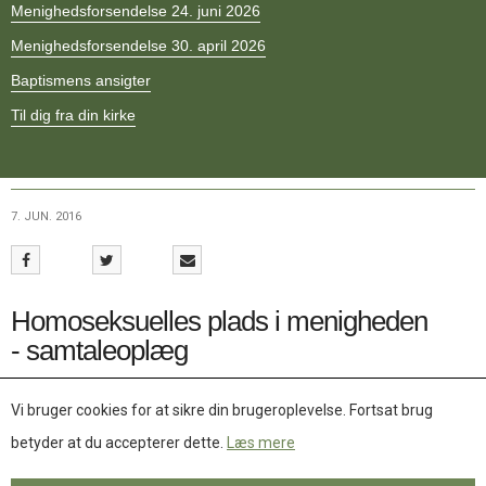
Menighedsforsendelse 24. juni 2026
11.0:
Kalender
12.0:
Inspiration
Menighedsforsendelse 30. april 2026
13.0:
Værktøjskassen
14.0:
Baptismens ansigter
Mission
15.0:
Om
Til dig fra din kirke
BaptistKirken
16.0:
Kontakt
Næste
indlæg:
7. JUN. 2016
Ledere
og
lederskab
Forrige
indlæg:
Homoseksuelles plads i menigheden
Kommissorier
- samtaleoplæg
Teologisk forums samtaleoplæg
Vi bruger cookies for at sikre din brugeroplevelse. Fortsat brug
betyder at du accepterer dette.
Læs mere
Downloads
DOWNLOADS