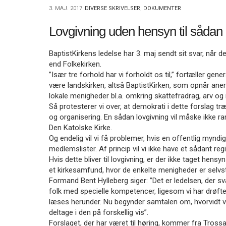
11.0:
Kalender
3. MAJ. 2017
DIVERSE SKRIVELSER
,
DOKUMENTER
12.0:
Inspiration
13.0:
Værktøjskassen
Lovgivning uden hensyn til sådan
14.0:
Mission
15.0:
Om
BaptistKirkens ledelse har 3. maj sendt sit svar, når d
BaptistKirken
end Folkekirken.
16.0:
Kontakt
”Især tre forhold har vi forholdt os til,” fortæller gen
Næste
være landskirken, altså BaptistKirken, som opnår anerk
indlæg:
lokale menigheder bl.a. omkring skattefradrag, arv
Svar
Så protesterer vi over, at demokrati i dette forslag 
om
og organisering. En sådan lovgivning vil måske ikke r
kursus
Den Katolske Kirke.
ifm
Og endelig vil vi få problemer, hvis en offentlig myndi
vielsesbemyndigelse
medlemslister. Af princip vil vi ikke have et sådant regi
Forrige
indlæg:
Hvis dette bliver til lovgivning, er der ikke taget hens
Løn
et kirkesamfund, hvor de enkelte menigheder er selvst
Formand Bent Hylleberg siger: ”Det er ledelsen, der sv
folk med specielle kompetencer, ligesom vi har drøf
læses herunder. Nu begynder samtalen om, hvorvidt vi 
deltage i den på forskellig vis”.
Forslaget, der har været til høring, kommer fra Tross