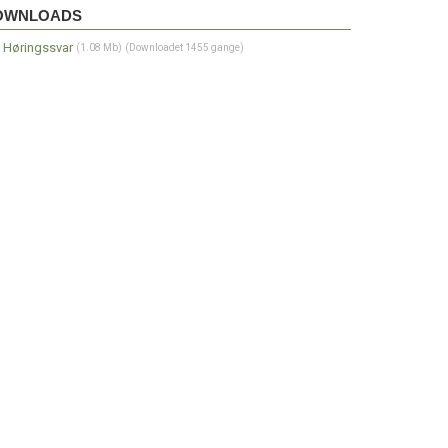
wnloads
OWNLOADS
Høringssvar
(1.08 Mb)
(Downloadet 1455 gange)