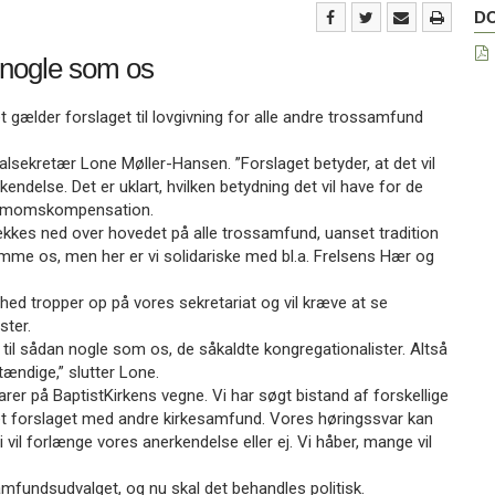
Do
D
 nogle som os
et gælder forslaget til lovgivning for alle andre trossamfund
eralsekretær Lone Møller-Hansen. ”Forslaget betyder, at det vil
endelse. Det er uklart, hvilken betydning det vil have for de
 og momskompensation.
trækkes ned over hovedet på alle trossamfund, uanset tradition
amme os, men her er vi solidariske med bl.a. Frelsens Hær og
ghed tropper op på vores sekretariat og vil kræve at se
ster.
yn til sådan nogle som os, de såkaldte kongregationalister. Altså
ændige,” slutter Lone.
arer på BaptistKirkens vegne. Vi har søgt bistand af forskellige
tet forslaget med andre kirkesamfund. Vores høringssvar kan
vil forlænge vores anerkendelse eller ej. Vi håber, mange vil
amfundsudvalget, og nu skal det behandles politisk.