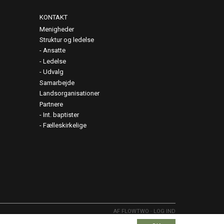
KONTAKT
Menigheder
Struktur og ledelse
Ansatte
Ledelse
Udvalg
Samarbejde
Landsorganisationer
Partnere
Int. baptister
Fælleskirkelige
AF FLOWTWO
-
LOG IND