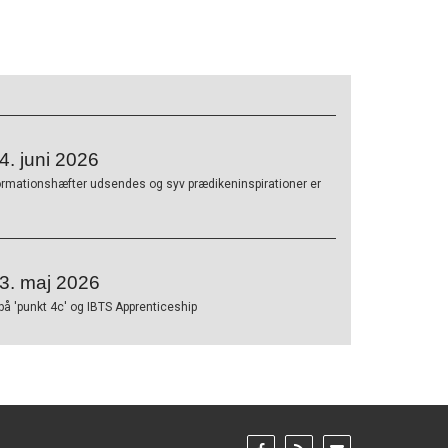
. juni 2026
ormationshæfter udsendes og syv prædikeninspirationer er
3. maj 2026
på 'punkt 4c' og IBTS Apprenticeship
Gå
Gå
Gå