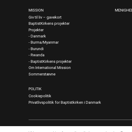
MISSION
MENIGHE
Giv til liv – gavekort
BaptistKirkens projekter
Projekter
Danmark
Burma/Myanmar
Burundi
Rwanda
BaptistKirkens projekter
Om International Mission
Sommerstævne
POLITIK
Cookiepolitik
Privatlivspolitik for Baptistkirken i Danmark