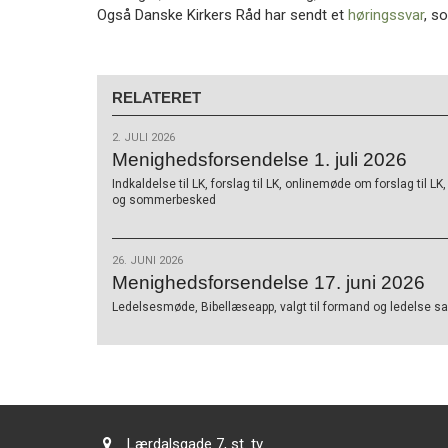
Også Danske Kirkers Råd har sendt et
høringssvar
, s
RELATERET
2. JULI 2026
Menighedsforsendelse 1. juli 2026
Indkaldelse til LK, forslag til LK, onlinemøde om forslag til L
og sommerbesked
26. JUNI 2026
Menighedsforsendelse 17. juni 2026
Ledelsesmøde, Bibellæseapp, valgt til formand og ledelse sam
Adresse:
Lærdalsgade 7, st. tv.