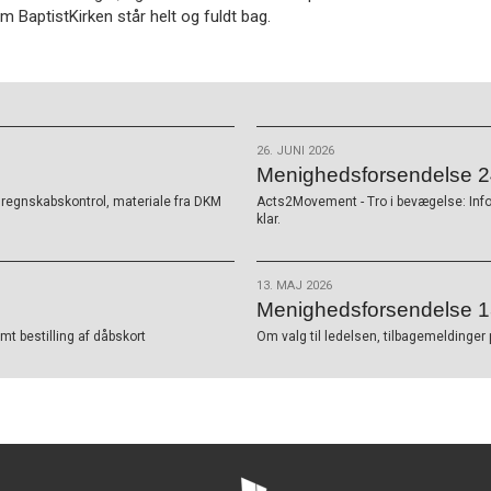
om BaptistKirken står helt og fuldt bag.
26. JUNI 2026
Menighedsforsendelse 24
K, regnskabskontrol, materiale fra DKM
Acts2Movement - Tro i bevægelse: Inf
klar.
13. MAJ 2026
Menighedsforsendelse 1
t bestilling af dåbskort
Om valg til ledelsen, tilbagemeldinger 