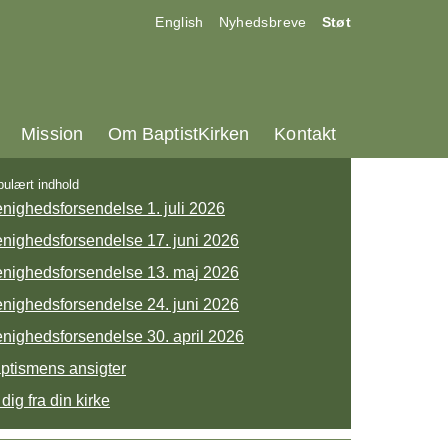
17.0:
18.0:
19.0:
English
Nyhedsbreve
Støt
25.0:
26.0:
27.0:
Mission
Om BaptistKirken
Kontakt
ulært indhold
nighedsforsendelse 1. juli 2026
nighedsforsendelse 17. juni 2026
nighedsforsendelse 13. maj 2026
nighedsforsendelse 24. juni 2026
nighedsforsendelse 30. april 2026
ptismens ansigter
 dig fra din kirke