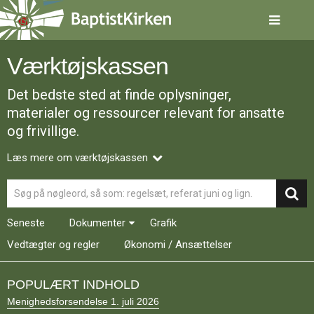
Spring
menu
over
og
Værktøjskassen
gå
til
Det bedste sted at finde oplysninger,
indhold
Vend
tilbage
materialer og ressourcer relevant for ansatte
til
og frivillige.
forsiden
Gå
1.0:
Forside
Læs mere om værktøjskassen
til
2.0:
Nyheder
vores
3.0:
Kalender
Søg
guide
4.0:
Inspiration
for
5.0:
Værktøjskassen
Seneste
Dokumenter
Grafik
tilgængelighed
6.0:
Mission
7.0:
Om
Vedtægter og regler
Økonomi / Ansættelser
BaptistKirken
8.0:
Kontakt
POPULÆRT INDHOLD
9.0:
Forside
Menighedsforsendelse 1. juli 2026
10.0:
Nyheder