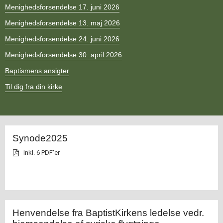
11.0:
Kalender
Menighedsforsendelse 17. juni 2026
12.0:
Inspiration
Menighedsforsendelse 13. maj 2026
13.0:
Værktøjskassen
14.0:
Mission
Menighedsforsendelse 24. juni 2026
15.0:
Om
Menighedsforsendelse 30. april 2026
BaptistKirken
16.0:
Kontakt
Baptismens ansigter
Til dig fra din kirke
Opdateret.
Synode2025
Inkl. 6 PDF'er
Henvendelse fra BaptistKirkens ledelse vedr.