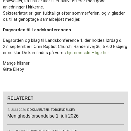
oplevelser, så I nu er klar til et aktivt efterår med gode
anledninger i kirkerne.
Sekretariatet er igen fuldtalligt efter sommerferien, og vi glæder
os til at genoptage samarbejdet med jer.
Dagsorden til Landskonferencen
Dagsorden og bilag til Landskonference 1, der holdes lørdag d.
27. september i Chin Baptist Church, Randersvej 36, 6700 Esbjerg
er nu klar. De kan findes på vores
hjemmeside – lige her
.
Mange hilsner
Gitte Elleby
RELATERET
2. JULI 2026
DOKUMENTER
,
FORSENDELSER
Menighedsforsendelse 1. juli 2026