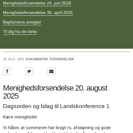
Menighedsforsendelse 24. juni 2026
11.0:
Kalender
12.0:
Inspiration
Menighedsforsendelse 30. april 2026
13.0:
Værktøjskassen
14.0:
Baptismens ansigter
Mission
15.0:
Om
Til dig fra din kirke
BaptistKirken
16.0:
Kontakt
Næste
indlæg:
20. AUG. 2025
DOKUMENTER
,
FORSENDELSER
Menighedsforsendelse
27.
august
2025
Forrige
Menighedsforsendelse 20. august
indlæg:
Landskonference
2025
1,
Dagsorden og bilag til Landskonference 1
2025
Kære menigheder
Vi håber, at sommeren har bragt ro, afslapning og gode