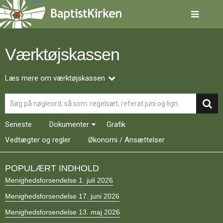
Spring
menu
over
og
gå
Værktøjskassen
til
indhold
Vend
tilbage
Læs mere om værktøjskassen
til
Søg
forsiden
Gå
1.0:
Forside
til
2.0:
Nyheder
Seneste
Dokumenter
Grafik
vores
3.0:
Kalender
guide
Vedtægter og regler
4.0:
Økonomi / Ansættelser
Inspiration
for
5.0:
Værktøjskassen
tilgængelighed
6.0:
Mission
POPULÆRT INDHOLD
7.0:
Om
Menighedsforsendelse 1. juli 2026
BaptistKirken
8.0:
Kontakt
Menighedsforsendelse 17. juni 2026
9.0:
Forside
Menighedsforsendelse 13. maj 2026
10.0:
Nyheder