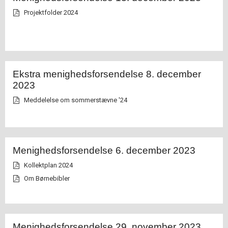
Projektfolder 2024
Ekstra menighedsforsendelse 8. december
2023
Meddelelse om sommerstævne '24
Menighedsforsendelse 6. december 2023
Kollektplan 2024
Om Børnebibler
Menighedsforsendelse 29. november 2023