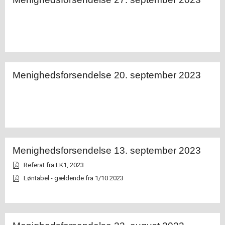
Menighedsforsendelse 20. september 2023
Menighedsforsendelse 13. september 2023
Referat fra LK1, 2023
Løntabel - gældende fra 1/10 2023