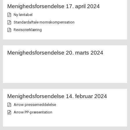
Menighedsforsendelse 17. april 2024
Ny løntabel
Standardaftale momskompensation
Revisorerklæring
Menighedsforsendelse 20. marts 2024
Menighedsforsendelse 14. februar 2024
Arrow pressemeddelelse
Arrow PP-præsentation