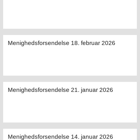
Menighedsforsendelse 18. februar 2026
Menighedsforsendelse 21. januar 2026
Menighedsforsendelse 14. januar 2026