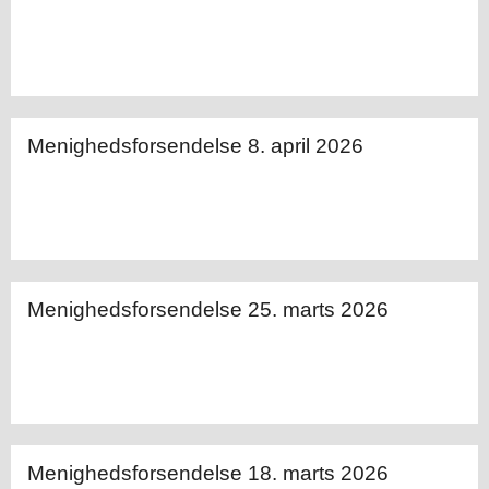
Menighedsforsendelse 8. april 2026
Menighedsforsendelse 25. marts 2026
Menighedsforsendelse 18. marts 2026