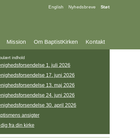
17.0:
18.0:
19.0:
English
Nyhedsbreve
Støt
25.0:
26.0:
27.0:
Mission
Om BaptistKirken
Kontakt
ulært indhold
nighedsforsendelse 1. juli 2026
nighedsforsendelse 17. juni 2026
nighedsforsendelse 13. maj 2026
nighedsforsendelse 24. juni 2026
nighedsforsendelse 30. april 2026
ptismens ansigter
 dig fra din kirke