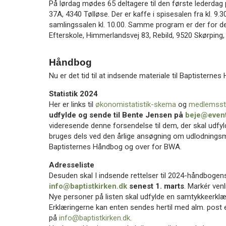
På lørdag mødes 65 deltagere til den første lederdag 
37A, 4340 Tølløse. Der er kaffe i spisesalen fra kl. 9.
samlingssalen kl. 10.00. Samme program er der for de 
Efterskole, Himmerlandsvej 83, Rebild, 9520 Skørping, 
Håndbog
Nu er det tid til at indsende materiale til Baptistern
Statistik 2024
Her er links til
økonomistatistik-skema
og
medlemsst
udfylde og sende til Bente Jensen på
beje@event
videresende denne forsendelse til dem, der skal udf
bruges dels ved den årlige ansøgning om udlodningsmidl
Baptisternes Håndbog og over for BWA.
Adresseliste
Desuden skal I indsende rettelser til 2024-håndbogen
info@baptistkirken.dk
senest 1. marts
. Markér venl
Nye personer på listen skal udfylde en samtykkeerklær
Erklæringerne kan enten sendes hertil med alm. po
på
info@baptistkirken.dk
.