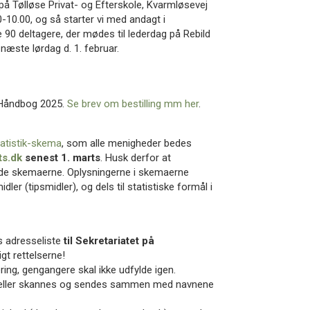
på Tølløse Privat- og Efterskole, Kvarmløsevej
30-10.00, og så starter vi med andagt i
90 deltagere, der mødes til lederdag på Rebild
næste lørdag d. 1. februar.
es Håndbog 2025.
Se brev om bestilling mm her
.
atistik-skema
, som alle menigheder bedes
s.dk
senest 1. marts
. Husk derfor at
ylde skemaerne. Oplysningerne i skemaerne
er (tipsmidler), og dels til statistiske formål i
s adresseliste
til Sekretariatet på
igt rettelserne!
ing, gengangere skal ikke udfylde igen.
st eller skannes og sendes sammen med navnene