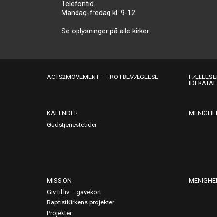
Telefontid:
Mandag-fredag kl. 9-12
Se oplysninger på alle kirker
ACTS2MOVEMENT – TRO I BEVÆGELSE
FÆLLESER
IDÉKATA
KALENDER
MENIGHE
Gudstjenestetider
MISSION
MENIGHE
Giv til liv – gavekort
BaptistKirkens projekter
Projekter