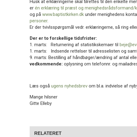
Husk at erklæringerne skal tilrettes til den enkelte me
er
én erklæring til præst og menighedsrådsformand/
og på
www.baptistkirken.dk
under menighedens konta
personer
.
Er der tvivlsspørgsmål vedr. erklæringerne, så ring eller
Der er to forskellige tidsfrister:
1. marts: Returnering af statistikskemaer til
beje@ev
1. marts: Indsende rettelser til adresselisten og sam
9. marts: Bestilling af håndbøger/ændring af antal e
vedkommende:
oplysning om telefonnr. og mailadre
Læs også
ugens nyhedsbrev
om bl.a. indvielse af nyb
Mange hilsner
Gitte Elleby
RELATERET