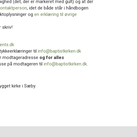
nighed (det, der er markeret med gult) og at der
kontaktperson
, idet de både står i håndbogen
ktoplysninger og
en erklæring til øvrige
 skriv!
ents.dk
tykkeerklæringer til
info@baptistkirken.dk
ller modtageradresse
og for alles
sse på modtageren til
info@baptistkirken.dk
.
ygget kirke i Sæby.