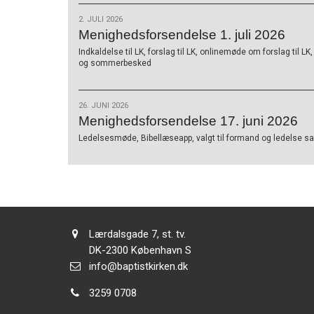
2. JULI 2026
Menighedsforsendelse 1. juli 2026
Indkaldelse til LK, forslag til LK, onlinemøde om forslag til L
og sommerbesked
26. JUNI 2026
Menighedsforsendelse 17. juni 2026
Ledelsesmøde, Bibellæseapp, valgt til formand og ledelse sam
Adresse:
Lærdalsgade 7, st. tv.
Adresse:
DK-2300
København S
Send
info@baptistkirken.dk
email:
Tlf.:
3259 0708