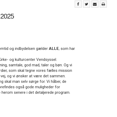
 2025
remtid og indbydelsen gælder
ALLE
, som har
g, Kirke- og kulturcenter Vendsyssel.
ning, samtale, god mad, taler og bøn. Og vi
dier, som skal tegne vores fælles mission
å vej, og vi ønsker at være det sammen.
ng skal man selv sørge for. Vi håber, de
forefindes også gode muligheder for
e herom senere i det detaljerede program.