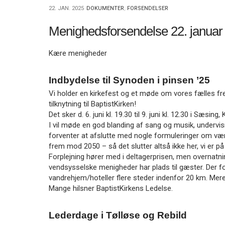
11.0:
Kalender
22. JAN. 2025
DOKUMENTER
,
FORSENDELSER
12.0:
Inspiration
13.0:
Værktøjskassen
Menighedsforsendelse 22. januar
14.0:
Mission
15.0:
Om
Kære menigheder
BaptistKirken
16.0:
Kontakt
Indbydelse til Synoden i pinsen ’25
Næste
Vi holder en kirkefest og et møde om vores fælles f
indlæg:
tilknytning til BaptistKirken!
Menighedsforsendelse
Det sker d. 6. juni kl. 19.30 til 9. juni kl. 12.30 i Sæsin
5.
I vil møde en god blanding af sang og musik, undervis
februar
forventer at afslutte med nogle formuleringer om vær
2025
Forrige
frem mod 2050 – så det slutter altså ikke her, vi er p
indlæg:
Forplejning hører med i deltagerprisen, men overnatni
Menighedsforsendelse
vendsysselske menigheder har plads til gæster. Der 
15.
vandrehjem/hoteller flere steder indenfor 20 km. Mer
januar
Mange hilsner BaptistKirkens Ledelse.
2025
Lederdage i Tølløse og Rebild