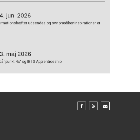
. juni 2026
ormationshæfter udsendes og syv prædikeninspirationer er
3. maj 2026
på 'punkt 4c' og IBTS Apprenticeship
Gå
Gå
Gå
til:
til:
til:
Facebook
RSS
Email
feed