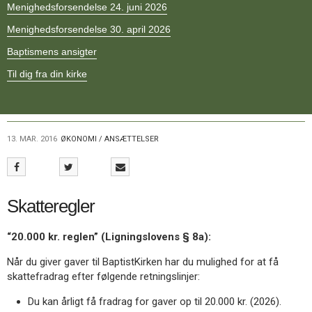
Menighedsforsendelse 24. juni 2026
11.0:
Kalender
12.0:
Inspiration
Menighedsforsendelse 30. april 2026
13.0:
Værktøjskassen
14.0:
Baptismens ansigter
Mission
15.0:
Om
Til dig fra din kirke
BaptistKirken
16.0:
Kontakt
Næste
indlæg:
13. MAR. 2016
ØKONOMI / ANSÆTTELSER
Gudstjenestevejledning
Forrige
indlæg:
Støt
arbejdet
Skatteregler
“20.000 kr. reglen” (Ligningslovens § 8a):
Når du giver gaver til BaptistKirken har du mulighed for at få
skattefradrag efter følgende retningslinjer:
Du kan årligt få fradrag for gaver op til 20.000 kr. (2026).