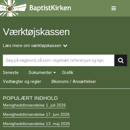
Spring
menu
over
og
gå
Værktøjskassen
til
indhold
Vend
tilbage
Læs mere om værktøjskassen
til
Søg
forsiden
Gå
1.0:
Forside
til
2.0:
Nyheder
Seneste
Dokumenter
Grafik
vores
3.0:
Kalender
guide
Vedtægter og regler
4.0:
Økonomi / Ansættelser
Inspiration
for
5.0:
Værktøjskassen
tilgængelighed
6.0:
Mission
POPULÆRT INDHOLD
7.0:
Om
Menighedsforsendelse 1. juli 2026
BaptistKirken
8.0:
Kontakt
Menighedsforsendelse 17. juni 2026
9.0:
Forside
Menighedsforsendelse 13. maj 2026
10.0:
Nyheder