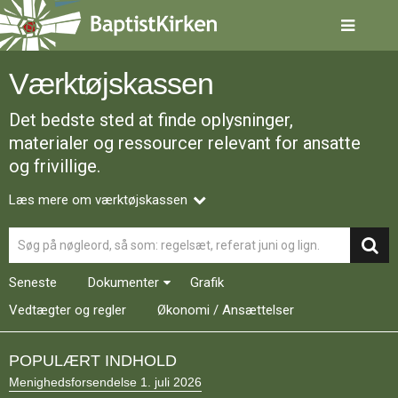
Spring
menu
over
og
Værktøjskassen
gå
til
Det bedste sted at finde oplysninger,
indhold
Vend
tilbage
materialer og ressourcer relevant for ansatte
til
og frivillige.
forsiden
Gå
1.0:
Forside
Læs mere om værktøjskassen
til
2.0:
Nyheder
vores
3.0:
Kalender
Søg
guide
4.0:
Inspiration
for
5.0:
Værktøjskassen
Seneste
Dokumenter
Grafik
tilgængelighed
6.0:
Mission
7.0:
Om
Vedtægter og regler
Økonomi / Ansættelser
BaptistKirken
8.0:
Kontakt
POPULÆRT INDHOLD
9.0:
Forside
Menighedsforsendelse 1. juli 2026
10.0:
Nyheder