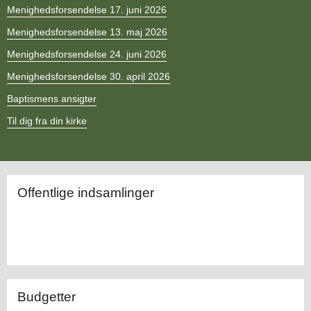
11.0:
Kalender
Menighedsforsendelse 17. juni 2026
12.0:
Inspiration
Menighedsforsendelse 13. maj 2026
13.0:
Værktøjskassen
14.0:
Mission
Menighedsforsendelse 24. juni 2026
15.0:
Om
Menighedsforsendelse 30. april 2026
BaptistKirken
16.0:
Kontakt
Baptismens ansigter
Til dig fra din kirke
Opdateret.
Offentlige indsamlinger
Budgetter