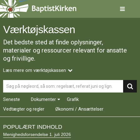
Spring
menu
over
og
Værktøjskassen
gå
til
Det bedste sted at finde oplysninger,
indhold
Vend
tilbage
materialer og ressourcer relevant for ansatte
til
og frivillige.
forsiden
Gå
1.0:
Forside
Læs mere om værktøjskassen
til
2.0:
Nyheder
vores
3.0:
Kalender
Søg
guide
4.0:
Inspiration
for
5.0:
Værktøjskassen
Seneste
Dokumenter
Grafik
tilgængelighed
6.0:
Mission
7.0:
Om
Vedtægter og regler
Økonomi / Ansættelser
BaptistKirken
8.0:
Kontakt
POPULÆRT INDHOLD
9.0:
Forside
Menighedsforsendelse 1. juli 2026
10.0:
Nyheder