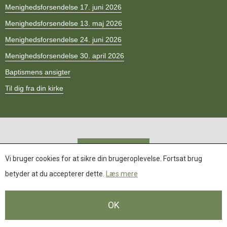
11.0:
Kalender
Menighedsforsendelse 17. juni 2026
12.0:
Inspiration
Menighedsforsendelse 13. maj 2026
13.0:
Værktøjskassen
14.0:
Mission
Menighedsforsendelse 24. juni 2026
15.0:
Om
Menighedsforsendelse 30. april 2026
BaptistKirken
16.0:
Kontakt
Baptismens ansigter
Til dig fra din kirke
Opdateret.
Der er ikke flere
Gå til toppen
Vi bruger cookies for at sikre din brugeroplevelse. Fortsat brug
indlæg.
betyder at du accepterer dette.
Læs mere
OK