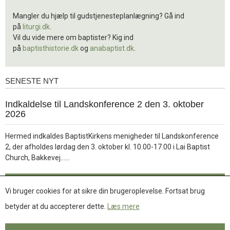
Mangler du hjælp til gudstjenesteplanlægning? Gå ind
på
liturgi.dk
.
Vil du vide mere om baptister? Kig ind
på
baptisthistorie.dk
og
anabaptist.dk
.
SENESTE NYT
Seneste
nyt
1.
Indkaldelse til Landskonference 2 den 3. oktober
jul.
2026
2026
Hermed indkaldes BaptistKirkens menigheder til Landskonference
2, der afholdes lørdag den 3. oktober kl. 10.00-17.00 i Lai Baptist
Læs
Church, Bakkevej……
mere
Læs mere
Vi bruger cookies for at sikre din brugeroplevelse. Fortsat brug
betyder at du accepterer dette.
Læs mere