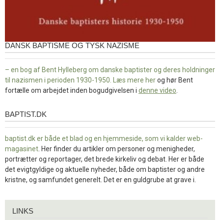
DANSK BAPTISME OG TYSK NAZISME
– en bog af Bent Hylleberg om danske baptister og deres holdninger
til nazismen i perioden 1930-1950. Læs mere
her
og hør Bent
fortælle om arbejdet inden bogudgivelsen i
denne video
.
BAPTIST.DK
baptist.dk
baptist.dk er både et blad og en
hjemmeside, som vi kalder web-
magasinet
. Her finder du artikler om personer og menigheder,
portrætter og reportager, det brede kirkeliv og debat. Her er både
det evigtgyldige og aktuelle nyheder, både om baptister og andre
kristne, og samfundet generelt. Det er en guldgrube at grave i.
Links
LINKS