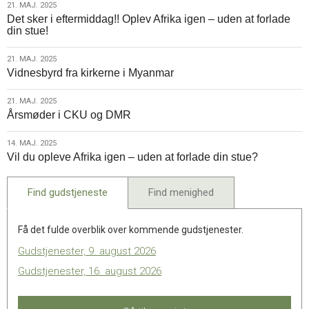
21.
21. MAJ. 2025
Det sker i eftermiddag!! Oplev Afrika igen – uden at forlade
maj.
din stue!
2025
21.
21. MAJ. 2025
Vidnesbyrd fra kirkerne i Myanmar
maj.
2025
21.
21. MAJ. 2025
Årsmøder i CKU og DMR
maj.
2025
14.
14. MAJ. 2025
Vil du opleve Afrika igen – uden at forlade din stue?
maj.
2025
Find gudstjeneste
Find menighed
Få det fulde overblik over kommende gudstjenester.
Gudstjenester, 9. august 2026
Gudstjenester, 16. august 2026