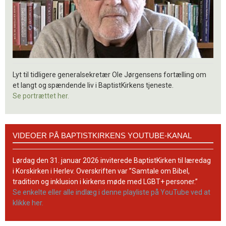
Lyt til tidligere generalsekretær Ole Jørgensens fortælling om
et langt og spændende liv i BaptistKirkens tjeneste.
Se portrættet her.
Videoer
VIDEOER PÅ BAPTISTKIRKENS YOUTUBE-KANAL
på
BaptistKirkens
YouTube-
Lørdag den 31. januar 2026 inviterede BaptistKirken til læredag
kanal
i Korskirken i Herlev. Overskriften var ”Samtale om Bibel,
tradition og inklusion i kirkens møde med LGBT+ personer.”
Se enkelte eller alle indlæg i denne playliste på YouTube ved at
klikke her.