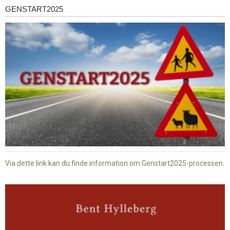
GENSTART2025
Genstart2025
Via dette link kan du finde information om Genstart2025-processen.
Dansk
baptisme
og
tysk