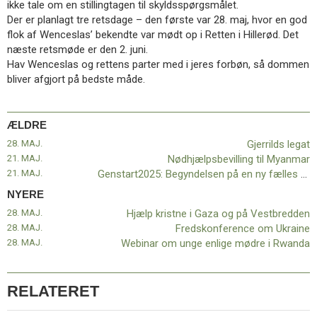
ikke tale om en stillingtagen til skyldsspørgsmålet.
11.0:
Kalender
Der er planlagt tre retsdage – den første var 28. maj, hvor en god
12.0:
Inspiration
flok af Wenceslas’ bekendte var mødt op i Retten i Hillerød. Det
13.0:
Værktøjskassen
næste retsmøde er den 2. juni.
14.0:
Mission
Hav Wenceslas og rettens parter med i jeres forbøn, så dommen
15.0:
Om
bliver afgjort på bedste måde.
BaptistKirken
16.0:
Kontakt
Næste
ÆLDRE
indlæg:
28. MAJ.
Gjerrilds legat
Hjælp
21. MAJ.
Nødhjælpsbevilling til Myanmar
kristne
21. MAJ.
Genstart2025: Begyndelsen på en ny fælles vej
i
Gaza
NYERE
og
28. MAJ.
Hjælp kristne i Gaza og på Vestbredden
på
28. MAJ.
Fredskonference om Ukraine
Vestbredden
Forrige
28. MAJ.
Webinar om unge enlige mødre i Rwanda
indlæg:
Gjerrilds
legat
RELATERET