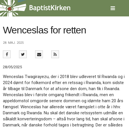
Spring
menu
over
og
gå
Wenceslas for retten
til
indhold
Vend
28. MAJ. 2025
tilbage
til
forsiden
Gå
1.0:
Forside
28/05/2025
til
2.0:
Nyheder
vores
3.0:
Kalender
Wenceslas Twagirayezu, der i 2018 blev udleveret til Rwanda og i
guide
4.0:
Inspiration
2024 dømt for folkemord efter en retssag i Rwanda, kom sidste
for
5.0:
Værktøjskassen
år tilbage til Danmark for at afsone den dom, han fik i Rwanda.
tilgængelighed
6.0:
Mission
Wenceslas blev i første omgang frikendt i Rwanda, men en
7.0:
Om
appeldomstol omgjorde senere dommen og idømte ham 20 års
BaptistKirken
fængsel. Wenceslas har allerede været fængslet i otte år i hhv.
8.0:
Kontakt
Danmark og Rwanda. Nu skal det danske retssystem udmåle en
såkaldt konverteringsdom – altså hvor lang tid, han skal afsone i
9.0:
Forside
Danmark, når danske forhold tages i betragtning. Der er således
10.0:
Nyheder