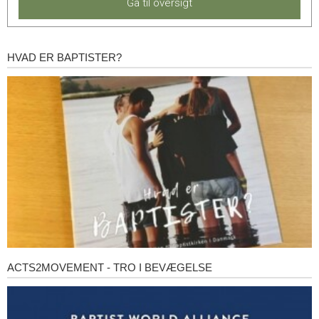
Gå til oversigt
HVAD ER BAPTISTER?
Hvad
er
baptister?
ACTS2MOVEMENT - TRO I BEVÆGELSE
Acts2Movement
-
Tro
i