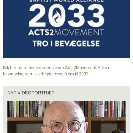
bevægelse
Klik her for at finde materiale om Acts2Movement – Tro i
bevægelse, som vi arbejder med frem til 2033.
Nyt
NYT VIDEOPORTRÆT
videoportræt