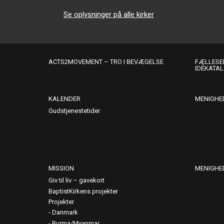
Se oplysninger på alle kirker
ACTS2MOVEMENT – TRO I BEVÆGELSE
FÆLLESER
IDÉKATA
KALENDER
MENIGHE
Gudstjenestetider
MISSION
MENIGHE
Giv til liv – gavekort
BaptistKirkens projekter
Projekter
Danmark
Burma/Myanmar