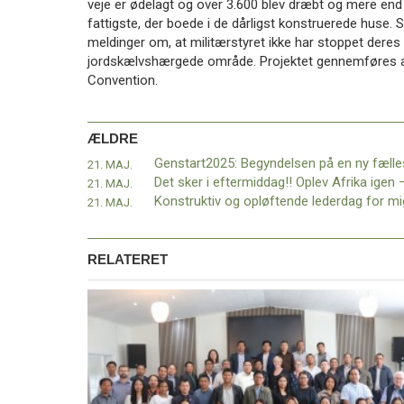
veje er ødelagt og over 3.600 blev dræbt og mere end 
11.0:
Kalender
fattigste, der boede i de dårligst konstruerede huse. Sa
12.0:
Inspiration
meldinger om, at militærstyret ikke har stoppet deres
13.0:
Værktøjskassen
jordskælvshærgede område. Projektet gennemføres a
14.0:
Mission
Convention.
15.0:
Om
BaptistKirken
16.0:
Kontakt
ÆLDRE
Næste
21. MAJ.
indlæg:
21. MAJ.
Gjerrilds
21. MAJ.
legat
Forrige
indlæg:
Genstart2025:
RELATERET
Begyndelsen
på
en
ny
fælles
vej