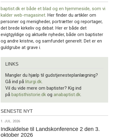
baptist.dk er både et blad og en
hjemmeside, som vi
kalder web-magasinet
. Her finder du artikler om
personer og menigheder, portrætter og reportager,
det brede kirkeliv og debat. Her er både det
evigtgyldige og aktuelle nyheder, både om baptister
og andre kristne, og samfundet generelt. Det er en
guldgrube at grave i.
Links
LINKS
Mangler du hjælp til gudstjenesteplanlægning?
Gå ind på
liturgi.dk
.
Vil du vide mere om baptister? Kig ind
på
baptisthistorie.dk
og
anabaptist.dk
.
SENESTE NYT
Seneste
nyt
1.
1. JUL. 2026
jul.
Indkaldelse til Landskonference 2 den 3.
oktober 2026
2026