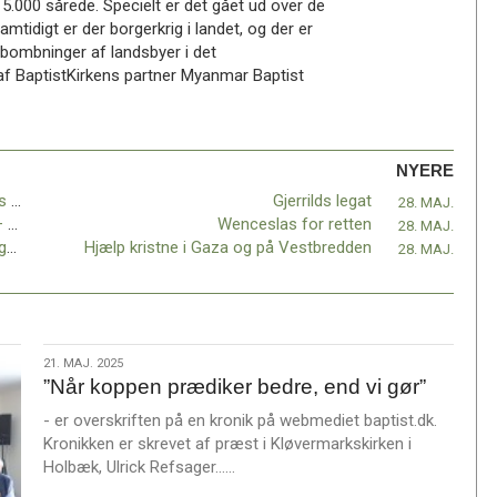
5.000 sårede. Specielt er det gået ud over de
mtidigt er der borgerkrig i landet, og der er
 bombninger af landsbyer i det
f BaptistKirkens partner Myanmar Baptist
NYERE
Genstart2025: Begyndelsen på en ny fælles vej
Gjerrilds legat
28. MAJ.
Det sker i eftermiddag!! Oplev Afrika igen – uden at forlade din stue!
Wenceslas for retten
28. MAJ.
Konstruktiv og opløftende lederdag for migrantmenigheder
Hjælp kristne i Gaza og på Vestbredden
28. MAJ.
21.
21. MAJ. 2025
”Når koppen prædiker bedre, end vi gør”
maj.
2025
- er overskriften på en kronik på webmediet baptist.dk.
Kronikken er skrevet af præst i Kløvermarkskirken i
L
Holbæk, Ulrick Refsager……
æ