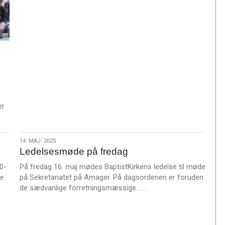
s
m
e
r
e
er
14.
14. MAJ. 2025
Ledelsesmøde på fredag
maj.
2025
0-
På fredag 16. maj mødes BaptistKirkens ledelse til møde
re
på Sekretariatet på Amager. På dagsordenen er foruden
L
de sædvanlige forretningsmæssige……
æ
s
m