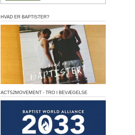
HVAD ER BAPTISTER?
Hvad
er
baptister?
ACTS2MOVEMENT - TRO I BEVÆGELSE
Acts2Movement
-
Tro
i
bevægelse