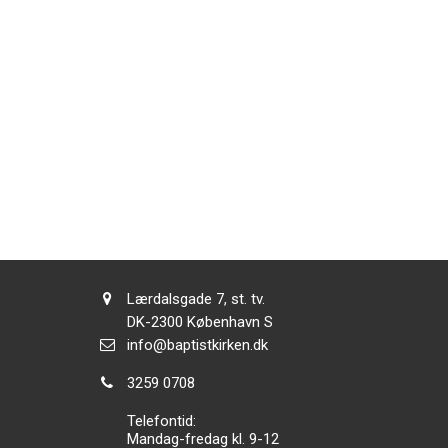
Adresse:
Lærdalsgade 7, st. tv.
Adresse:
DK-2300
København S
Send
info@baptistkirken.dk
email:
Tlf.:
3259 0708
Telefontid:
Mandag-fredag kl. 9-12