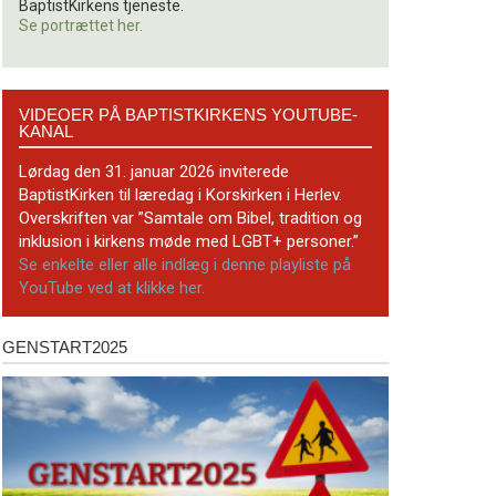
BaptistKirkens tjeneste.
Se portrættet her.
Videoer
VIDEOER PÅ BAPTISTKIRKENS YOUTUBE-
på
KANAL
BaptistKirkens
YouTube-
Lørdag den 31. januar 2026 inviterede
kanal
BaptistKirken til læredag i Korskirken i Herlev.
Overskriften var ”Samtale om Bibel, tradition og
inklusion i kirkens møde med LGBT+ personer.”
Se enkelte eller alle indlæg i denne playliste på
YouTube ved at klikke her.
GENSTART2025
Genstart2025