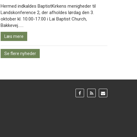
Hermed indkaldes BaptistKirkens menigheder til
Landskonference 2, der afholdes lørdag den 3.
oktober kl. 10.00-17.00 i Lai Baptist Church,
Læs
Bakkevej……
mere
Læs mere
Se flere nyheder
Gå
Gå
Gå
til:
til:
til:
Facebook
RSS
Email
feed