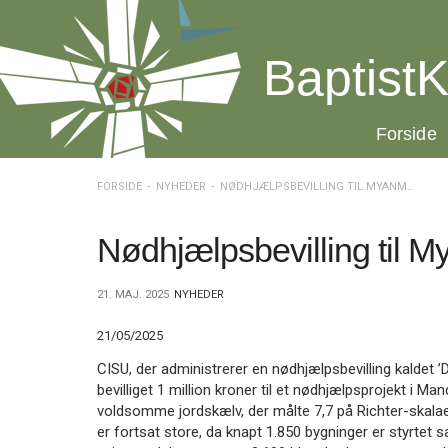
Spring
menu
over
BaptistK
og
gå
til
20.0:
Forside
indhold
Vend
tilbage
til
FORSIDE
NYHEDER
NØDHJÆLPSBEVILLING TIL MYANMAR
forsiden
Gå
1.0:
Forside
til
2.0:
Nyheder
Nødhjælpsbevilling til 
vores
3.0:
Kalender
guide
4.0:
Inspiration
21. MAJ. 2025
NYHEDER
for
5.0:
Værktøjskassen
tilgængelighed
6.0:
Mission
21/05/2025
7.0:
Om
BaptistKirken
CISU, der administrerer en nødhjælpsbevilling kaldet 
8.0:
Kontakt
bevilliget 1 million kroner til et nødhjælpsprojekt i 
voldsomme jordskælv, der målte 7,7 på Richter-skala
9.0:
Forside
er fortsat store, da knapt 1.850 bygninger er styrtet
10.0:
Nyheder