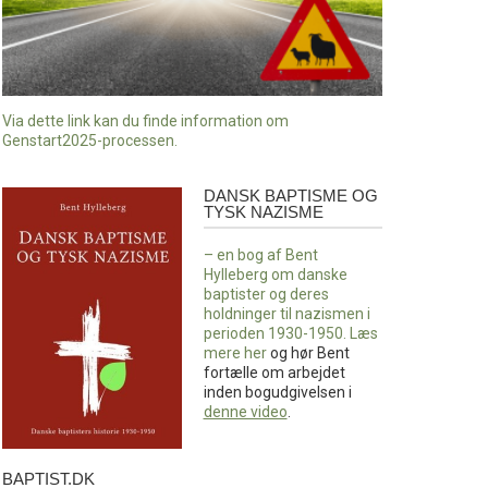
Via dette link kan du finde information om
Genstart2025-processen.
DANSK BAPTISME OG
Dansk
TYSK NAZISME
baptisme
og
– en bog af Bent
tysk
Hylleberg om danske
nazisme
baptister og deres
holdninger til nazismen i
perioden 1930-1950. Læs
mere
her
og hør Bent
fortælle om arbejdet
inden bogudgivelsen i
denne video
.
BAPTIST.DK
baptist.dk