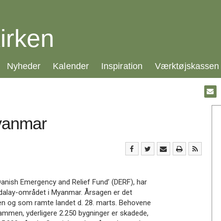
irken
21.0:
22.0:
23.0:
24.0:
Nyheder
Kalender
Inspiration
Værktøjskassen
Gå
til:
Emai
Myanmar
’Danish Emergency and Relief Fund’ (DERF), har
Mandalay-området i Myanmar. Årsagen er det
en og som ramte landet d. 28. marts. Behovene
 sammen, yderligere 2.250 bygninger er skadede,