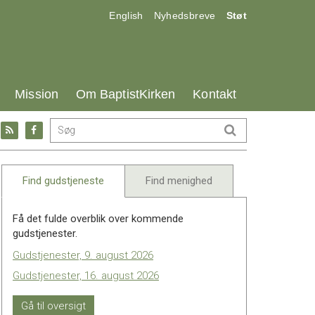
17.0:
18.0:
19.0:
English
Nyhedsbreve
Støt
25.0:
26.0:
27.0:
Mission
Om BaptistKirken
Kontakt
Gå
Gå
til:
til:
l
RSS
Facebook
feed
Find gudstjeneste
Find menighed
Få det fulde overblik over kommende
gudstjenester.
Gudstjenester, 9. august 2026
Gudstjenester, 16. august 2026
Gå til oversigt