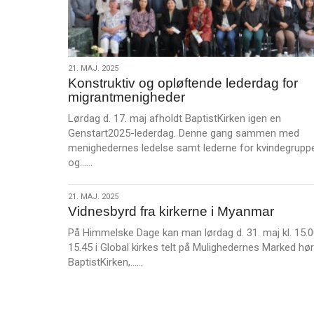
21.
21. MAJ. 2025
Konstruktiv og opløftende lederdag for
maj.
migrantmenigheder
2025
Lørdag d. 17. maj afholdt BaptistKirken igen en
Genstart2025-lederdag. Denne gang sammen med
menighedernes ledelse samt lederne for kvindegrupp
L
og……
æ
s
21.
21. MAJ. 2025
m
Vidnesbyrd fra kirkerne i Myanmar
maj.
e
2025
På Himmelske Dage kan man lørdag d. 31. maj kl. 15.0
r
15.45 i Global kirkes telt på Mulighedernes Marked hø
e
L
BaptistKirken,……
æ
s
m