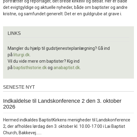
portrætter og reportager, det brede kirkeliv og debat. Her er både
det evigtgyldige og aktuelle nyheder, både om baptister og andre
kristne, og samfundet generelt. Det er en guldgrube at grave i.
Links
LINKS
Mangler du hjælp til gudstjenesteplanlægning? Gå ind
på
liturgi.dk
.
Vil du vide mere om baptister? Kig ind
på
baptisthistorie.dk
og
anabaptist.dk
.
SENESTE NYT
Seneste
nyt
1.
Indkaldelse til Landskonference 2 den 3. oktober
jul.
2026
2026
Hermed indkaldes BaptistKirkens menigheder til Landskonference
2, der afholdes lørdag den 3. oktober kl. 10.00-17.00 i Lai Baptist
Læs
Church, Bakkevej……