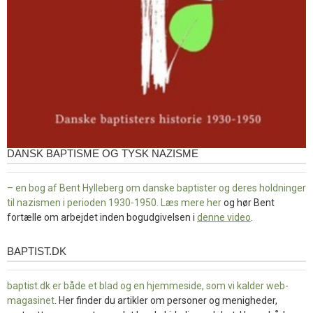
DANSK BAPTISME OG TYSK NAZISME
– en bog af Bent Hylleberg om danske baptister og deres holdninger
til nazismen i perioden 1930-1950. Læs mere
her
og hør Bent
fortælle om arbejdet inden bogudgivelsen i
denne video
.
BAPTIST.DK
baptist.dk
baptist.dk er både et blad og en
hjemmeside, som vi kalder web-
magasinet
. Her finder du artikler om personer og menigheder,