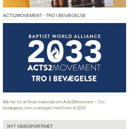
ACTS2MOVEMENT - TRO I BEVÆGELSE
Acts2Movement
-
Tro
i
bevægelse
Klik her for at finde materiale om Acts2Movement – Tro i
bevægelse, som vi arbejder med frem til 2033.
Nyt
NYT VIDEOPORTRÆT
videoportræt