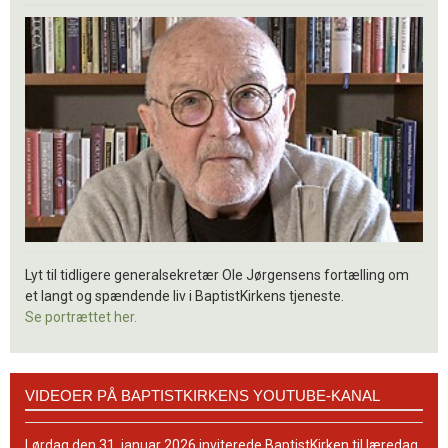
Lyt til tidligere generalsekretær Ole Jørgensens fortælling om
et langt og spændende liv i BaptistKirkens tjeneste.
Se portrættet her.
Videoer
VIDEOER PÅ BAPTISTKIRKENS YOUTUBE-KANAL
på
BaptistKirkens
YouTube-
Lørdag den 31. januar 2026 inviterede BaptistKirken til læredag