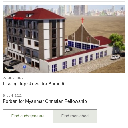
2022
22.
22. JUN. 2022
Lise og Jep skriver fra Burundi
jun.
2022
8.
8. JUN. 2022
Forbøn for Myanmar Christian Fellowship
jun.
2022
Find gudstjeneste
Find menighed