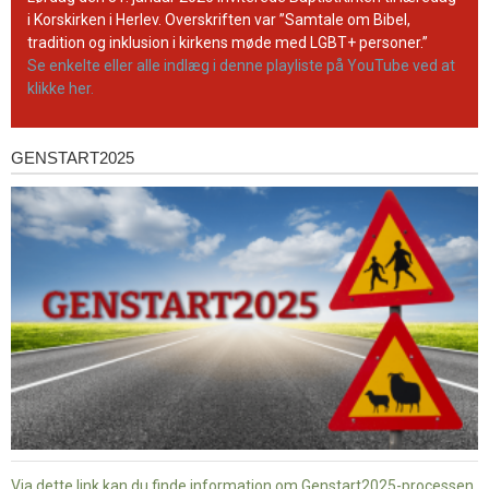
kanal
i Korskirken i Herlev. Overskriften var ”Samtale om Bibel,
tradition og inklusion i kirkens møde med LGBT+ personer.”
Se enkelte eller alle indlæg i denne playliste på YouTube ved at
klikke her.
GENSTART2025
Genstart2025
Via dette link kan du finde information om Genstart2025-processen.