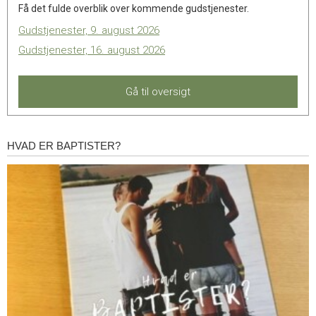
Få det fulde overblik over kommende gudstjenester.
Gudstjenester, 9. august 2026
Gudstjenester, 16. august 2026
Gå til oversigt
HVAD ER BAPTISTER?
Hvad
er
baptister?