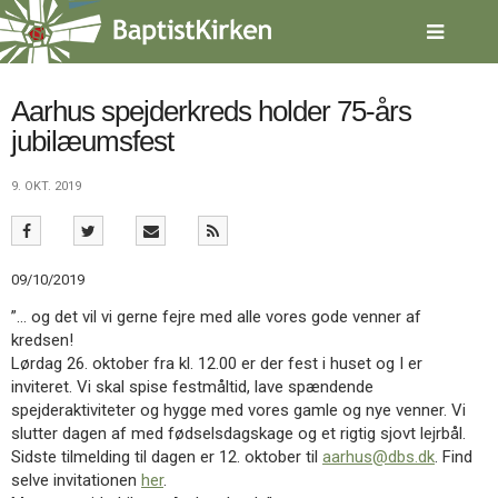
Spring
menu
over
og
gå
Aarhus spejderkreds holder 75-års
til
jubilæumsfest
indhold
Vend
tilbage
9. OKT. 2019
til
forsiden
Gå
1.0:
Forside
til
2.0:
Nyheder
09/10/2019
vores
3.0:
Kalender
guide
4.0:
Inspiration
”… og det vil vi gerne fejre med alle vores gode venner af
for
5.0:
Værktøjskassen
kredsen!
tilgængelighed
6.0:
Mission
Lørdag 26. oktober fra kl. 12.00 er der fest i huset og I er
7.0:
Om
inviteret. Vi skal spise festmåltid, lave spændende
BaptistKirken
spejderaktiviteter og hygge med vores gamle og nye venner. Vi
8.0:
Kontakt
slutter dagen af med fødselsdagskage og et rigtig sjovt lejrbål.
Sidste tilmelding til dagen er 12. oktober til
aarhus@dbs.dk
. Find
9.0:
Forside
selve invitationen
her
.
10.0:
Nyheder