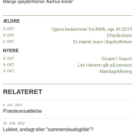
Mange spejderhilsner Aarhus kreds”
11.0:
Kalender
12.0:
Inspiration
13.0:
Værktøjskassen
ÆLDRE
14.0:
Mission
15.0:
Om
9. OKT.
Ugens bedeemner fra BWA, uge 41/2019
BaptistKirken
9. OKT.
Efterårsferie
16.0:
Kontakt
2. OKT.
Et stærkt team i BaptistKirken
NYERE
Næste
indlæg:
9. OKT.
Gospel i Vaarst
Gospel
9. OKT.
Lee Hanson går på pension
i
9. OKT.
MandagsMening
Vaarst
Forrige
indlæg:
Ugens
RELATERET
bedeemner
fra
6.
6. JUL. 2022
BWA,
Præsteansættelse
jul.
uge
2022
41/2019
29.
29. JUN. 2022
Lukket, andagt eller ”sammenskudsgilde”?
jun.